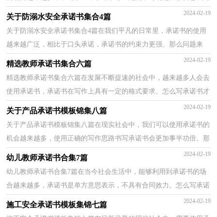
好承诺书呢？以下是小编整理的减负承诺书7篇，希望能...
2024-02-19
关于防溺水安全承诺书集合4篇
关于防溺水安全承诺书集合4篇在我们平凡的日常里，承诺书的使用
越来越广泛，相比于口头承诺，承诺书的约束力更强。那么问题来
了，到底应如何写一份恰当的承诺书呢？以下是小编为大家...
2024-02-19
精选教师承诺书集合六篇
精选教师承诺书集合六篇在发展不断提速的社会中，越来越多人会去
使用承诺书，承诺书在写作上具有一定的格式要求。怎么写承诺书才
能避免踩雷呢？以下是小编为大家整理的教师承诺书...
2024-02-19
关于产品承诺书模板锦集八篇
关于产品承诺书模板锦集八篇在现实社会中，我们可以使用承诺书的
机会越来越多，使用正确的写作思路书写承诺书会更加事半功倍。那
么，怎么去写承诺书呢？下面是小编为大家收集的产品...
2024-02-19
幼儿教师承诺书合集7篇
幼儿教师承诺书合集7篇在当今社会生活中，能够利用到承诺书的场
合越来越多，承诺书是单方意思表示，不具有合同效力。怎么写承诺
书才能避免踩雷呢？下面是小编整理的幼儿教师承诺书7...
2024-02-19
施工安全承诺书模板集锦七篇