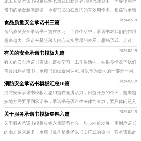
施工安全承诺书模板集锦七篇在日新月异的现代社会中，需要使用承
诺书的场合越来越多，承诺书必须在要约的有效期作出。相信写承诺
书是一个让许多人都头痛的问题，下面是小编整理的...
2024-02-19
食品质量安全承诺书三篇
食品质量安全承诺书三篇在学习、工作生活中，承诺书对我们的作用
越来越大，承诺书是签署人内心真实意愿的表示，忌搞形式、走过
场，忌出于无奈。你所见过的承诺书是什么样的呢？以下是...
2024-02-19
有关的安全承诺书模板九篇
有关的安全承诺书模板九篇在学习、工作生活中，在很多情况下我们
需要用到承诺书，承诺书如经合同认可,可以作为合同的一部分一同
履行。那么，怎么去写承诺书呢？以下是小编帮大家整...
2024-02-19
消防安全承诺书模板汇总10篇
消防安全承诺书模板汇总10篇在充满活力，日益开放的今天，越来越
多地方需要用到承诺书，承诺书是否产生法律约束力，要具体问题具
体分析。那么问题来了，到底应如何写一份恰当的承诺书...
2024-02-19
关于服务承诺书模板集锦六篇
关于服务承诺书模板集锦六篇随着社会一步步向前发展，用到承诺书
的地方越来越多，承诺书通常是要求以书面订立的合同，其承诺也必
须采取书面形式。那么一般承诺书是怎么写的呢？以下...