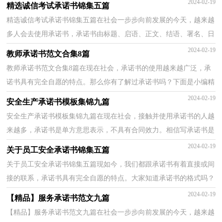
2024-02-19
精选诚信考试承诺书锦集五篇
精选诚信考试承诺书锦集五篇在社会一步步向前发展的今天，越来越
多人会去使用承诺书，承诺书由标题、启语、正文、结语、署名、日
期六部分组成。你所见过的承诺书是什么样的呢？下...
2024-02-19
教师承诺书范文合集8篇
教师承诺书范文合集8篇在现在社会，承诺书的使用越来越广泛，承
诺书具有完全自愿的特点。那么你有了解过承诺书吗？下面是小编精
心整理的教师承诺书8篇，仅供参考，欢迎大家阅读。教师...
2024-02-19
安全生产承诺书模板集锦九篇
安全生产承诺书模板集锦九篇在现在社会，接触并使用承诺书的人越
来越多，承诺书是单方意思表示，不具有合同效力。相信写承诺书是
一个让许多人都头痛的问题，以下是小编为大家整理的...
2024-02-19
关于员工安全承诺书锦集五篇
关于员工安全承诺书锦集五篇现如今，我们都跟承诺书有着直接或间
接的联系，承诺书具有完全自愿的特点。大家知道承诺书的格式吗？
以下是小编为大家收集的员工安全承诺书5篇，欢迎大...
2024-02-19
【精品】服务承诺书范文九篇
【精品】服务承诺书范文九篇在社会一步步向前发展的今天，越来越