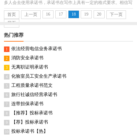
多人会去使用承诺书，承诺书在写作上具有一定的格式要求。相信写
承诺书是一个让许多人都头痛的问题，下面是小编精...
16
17
18
19
20
首页
上一页
下一页
尾页
热门推荐
依法经营电信业务承诺书
1
消防安全承诺书
2
无离职证明承诺书
3
化验室员工安全生产承诺书
4
工程质量承诺书范文
5
旅行社诚信经营承诺书
6
连带担保承诺书
7
【推荐】投标承诺书
8
【荐】投标承诺书
9
投标承诺书【热】
10