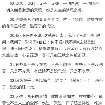
28.淡名，淡利，无争，无夺。一切自然，一切脱俗，
一切入幽美邈远的意境，都是人生的淡雅之美。
29.谁曾是从谁的青春里走过，留下了笑靥；谁曾在谁
的花季里停留，温暖了的想念。
30.我不问+你不说=这就是距离；我问了+你不说=隔
阂；我问了+你说了=信任；你不说+我不问=这就是默
契；我不问+你说了=这就是依赖。心若亲近，言行必如流
水般自然；心若疏远，言行只如三秋之树般萧瑟。
31.有些事不是没在意，只是不想说；有些人不是没伤
害，只是不介意；有些情不是没思念，只是不表示。
32.因为在乎，所以痛苦；难过了，悄悄走一走；伤心
了，默默的睡一觉。
33.人生，所有的事情，哪能事事如意，样样顺心，痛
苦也不是人生的全部，伤过，哭过，日子还是得过，难的