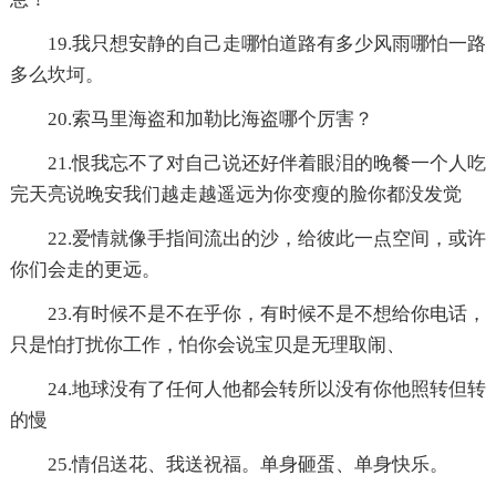
19.我只想安静的自己走哪怕道路有多少风雨哪怕一路
多么坎坷。
20.索马里海盗和加勒比海盗哪个厉害？
21.恨我忘不了对自己说还好伴着眼泪的晚餐一个人吃
完天亮说晚安我们越走越遥远为你变瘦的脸你都没发觉
22.爱情就像手指间流出的沙，给彼此一点空间，或许
你们会走的更远。
23.有时候不是不在乎你，有时候不是不想给你电话，
只是怕打扰你工作，怕你会说宝贝是无理取闹、
24.地球没有了任何人他都会转所以没有你他照转但转
的慢
25.情侣送花、我送祝福。单身砸蛋、单身快乐。