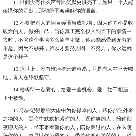
11.世间没有什么声音比沉默更洪亮了，如果一个人能
读懂你的沉默，那他绝不会误解你的语言。
12.不要把别人的闲言碎语当成礼物，因为你并不是收
破烂的人。做好自己，当你真正完全投入到当下的事情中
去时，不管这个事情多么简单卑微，你都能感受到无穷的
乐趣。因为不够好，所以才要努力啊，不努力，你永远就
是这个样子。
13.这世上，没有谁活得比谁容易，只是有人在呼天喊
地，有人在静默坚守。
14.给等待一点耐心，给爱一些机会。爱，始于相遇，
止于被动。
15.你要记得那些大雨中为你撑伞的人，帮你挡住外来
之物的人，黑暗中默默抱紧你的人，逗你笑的人，陪你彻
夜聊天的人，坐车来看望你的人，陪你哭过的人，在医院
陪你的人，总是以你为重的人，带着你四处游荡的人，说