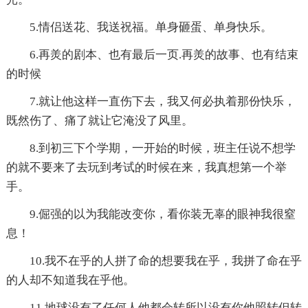
5.情侣送花、我送祝福。单身砸蛋、单身快乐。
6.再羙的剧本、也有最后一页.再羙的故事、也有结束
的时候
7.就让他这样一直伤下去，我又何必执着那份快乐，
既然伤了、痛了就让它淹没了风里。
8.到初三下个学期，一开始的时候，班主任说不想学
的就不要来了去玩到考试的时候在来，我真想第一个举
手。
9.倔强的以为我能改变你，看你装无辜的眼神我很窒
息！
10.我不在乎的人拼了命的想要我在乎，我拼了命在乎
的人却不知道我在乎他。
11.地球没有了任何人他都会转所以没有你他照转但转