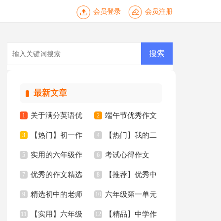
会员登录
会员注册
最新文章
关于满分英语优
端午节优秀作文
1
2
【热门】初一作
【热门】我的二
秀作文锦集10篇
3
【推荐】
4
实用的六年级作
考试心得作文
文汇总10篇
5
年级作文300字汇总5
6
优秀的作文精选
【推荐】优秀中
文集合5篇
7
8
篇
精选初中的老师
六年级第一单元
15篇
9
学作文三篇
10
【实用】六年级
【精品】中学作
作文锦集10篇
11
作文10篇
12