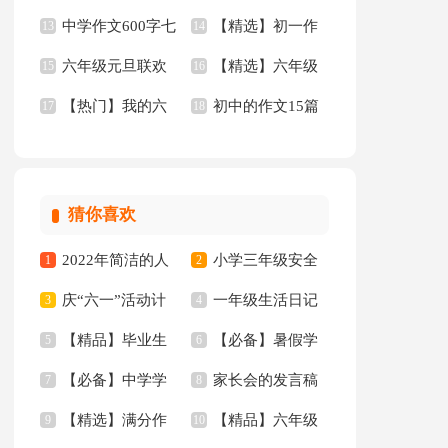
中学作文600字七
【精选】初一作
年的作文300字合集9
13
文汇编9篇
14
六年级元旦联欢
【精选】六年级
篇
15
文汇编九篇
16
篇
【热门】我的六
初中的作文15篇
会作文
17
年的作文300字汇总8
18
年级小学作文四篇
篇
猜你喜欢
2022年简洁的人
小学三年级安全
1
2
庆“六一”活动计
一年级生活日记
生哲理格言集合88条
3
工作总结
4
【精品】毕业生
【必备】暑假学
划
5
6
【必备】中学学
家长会的发言稿
专业求职信汇编10篇
7
习计划范文合集五篇
8
【精选】满分作
【精品】六年级
生检讨书4篇
9
10