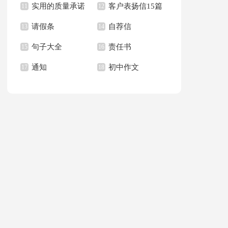
实用的质量承诺
客户表扬信15篇
文400字九篇
11
新学期作文合集九篇
12
请假条
自荐信
书模板汇总六篇
13
14
句子大全
责任书
15
16
通知
初中作文
17
18