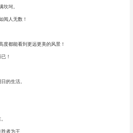
满坎坷。
如阅人无数！
高度都能看到更远更美的风景！
而已！
明日的生活。
。
在。
道胜者为王