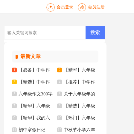
会员登录
会员注册
最新文章
【必备】中学作
【精华】六年级
1
2
【精选】中学作
【推荐】中学作
文锦集六篇
3
作文300字汇总6篇
4
六年级作文300字
关于六年级年的
文汇总8篇
5
文汇总八篇
6
【精华】六年级
【精选】六年级
汇总8篇
7
作文300字8篇
8
【精华】我的六
【热门】六年级
的作文300字集合9篇
9
的作文300字三篇
10
初中寒假日记
中秋节小学六年
年级小学作文3篇
11
年的作文300字3篇
12