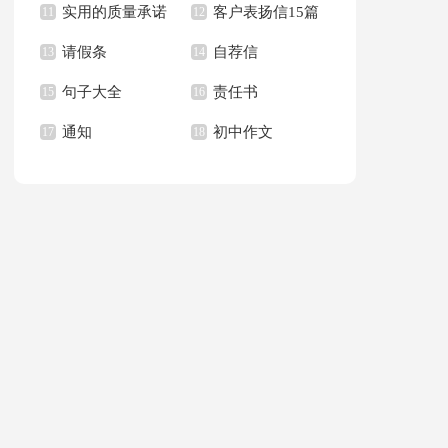
实用的质量承诺
客户表扬信15篇
文400字九篇
11
新学期作文合集九篇
12
请假条
自荐信
书模板汇总六篇
13
14
句子大全
责任书
15
16
通知
初中作文
17
18