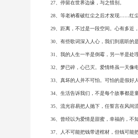
27、停留在世界边缘，与之惜别。
28、等老衲看破红尘之后才发现……红
29、距离，不过是一段空间。心有多近
30、有些歌词深入人心，我们到底听的
31、我的人生一半是倒霉，另一半是处
32、梦已碎，心已灭。爱情终虽一天像
33、真坏的人并不可怕。可怕的是假好
34、生活告诉我们，不是每个故事都是
35、流光容易把人抛下，任誓言在风间
36、曾经以为爱情是甜蜜，幸福的，不
37、人不可能把钱带进棺材，但钱可能