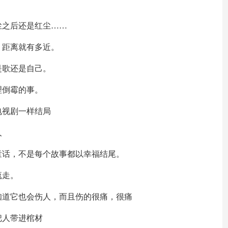
尘之后还是红尘……
，距离就有多近。
是歌还是自己。
理倒霉的事。
电视剧一样结局
人
童话，不是每个故事都以幸福结尾。
流走。
知道它也会伤人，而且伤的很痛，很痛
把人带进棺材