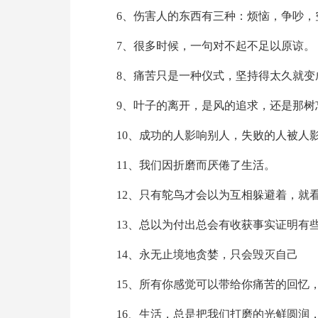
6、伤害人的东西有三种：烦恼，争吵，
7、很多时候，一句对不起不足以原谅。
8、痛苦只是一种仪式，坚持得太久就变
9、叶子的离开，是风的追求，还是那树
10、成功的人影响别人，失败的人被人
11、我们因折磨而厌倦了生活。
12、只有鸵鸟才会以为互相躲避着，就
13、总以为付出总会有收获事实证明有
14、永无止境地贪婪，只会毁灭自己
15、所有你感觉可以带给你痛苦的回忆
16、生活，总是把我们打磨的光鲜圆润