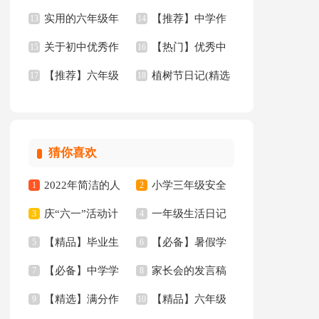
实用的六年级年
【推荐】中学作
【热】
13
级作文
14
关于初中优秀作
【热门】优秀中
的作文300字6篇
15
文3篇
16
【推荐】六年级
植树节日记(精选
文汇编10篇
17
学作文九篇
18
年的作文300字8篇
15篇)
猜你喜欢
2022年简洁的人
小学三年级安全
1
2
庆“六一”活动计
一年级生活日记
生哲理格言集合88条
3
工作总结
4
【精品】毕业生
【必备】暑假学
划
5
6
【必备】中学学
家长会的发言稿
专业求职信汇编10篇
7
习计划范文合集五篇
8
【精选】满分作
【精品】六年级
生检讨书4篇
9
10