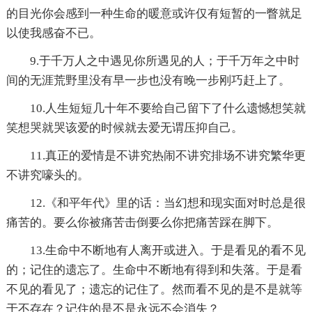
的目光你会感到一种生命的暖意或许仅有短暂的一瞥就足
以使我感奋不已。
9.于千万人之中遇见你所遇见的人；于千万年之中时
间的无涯荒野里没有早一步也没有晚一步刚巧赶上了。
10.人生短短几十年不要给自己留下了什么遗憾想笑就
笑想哭就哭该爱的时候就去爱无谓压抑自己。
11.真正的爱情是不讲究热闹不讲究排场不讲究繁华更
不讲究嚎头的。
12.《和平年代》里的话：当幻想和现实面对时总是很
痛苦的。要么你被痛苦击倒要么你把痛苦踩在脚下。
13.生命中不断地有人离开或进入。于是看见的看不见
的；记住的遗忘了。生命中不断地有得到和失落。于是看
不见的看见了；遗忘的记住了。然而看不见的是不是就等
于不存在？记住的是不是永远不会消失？