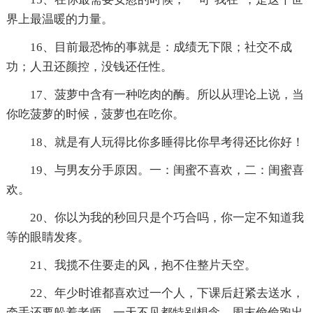
界上最温暖的力量。
16、目前最恐怖的事就是：成绩无下限；社交不成
功；人丑还颜控，没钱还任性。
17、菠萝中含有一种吃肉的酶。所以从理论上说，当
你吃菠萝的时候，菠萝也在吃你。
18、就是有人玩得比你多睡得比你早考得还比你好！
19、与男友分手原因。一：闺蜜不喜欢，二：闺蜜喜
欢。
20、你以为我的秒回只是个巧合吗，你一定不知道我
等的眼睛发疼。
21、我揽不住要走的风，抱不住整片天空。
22、年少时谁都喜欢过一个人，下课后赶紧去送水，
牵手还要躲着老师，一天不见都特别想念，周末偷偷跑出