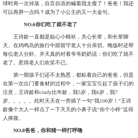
球时再一次掉落，自言自语的喊着我太瘦了！爸爸！我还
可以再胖一点吗？成为了小公主的又一大金句。
NO.6你们吃了就不老了
王诗龄一直都是贴心小棉袄，关心长辈，和长辈聊
天。在鸡鸣岛的旅行中跟留守老人十分亲切。晚饭时还帮
每位老人分虾。并天真的对着爷爷奶奶说：你们吃了就不
老了。惹得老人们欢笑不已。
第一期孩子们还不太熟悉，都粘着自己的爸爸，但是
在第一次出门要食材的过程中，一家宝宝引起了孩子们的
注意，王诗龄和cindy比年龄，我5岁，我6岁，我7
岁。。。。。此时天天在一旁插了一句“我100岁！”王诗
龄像个大人一样点了一下天天的小鼻子说“你个小样”逗得
人捧腹。
NO.8爸爸，你和猪一样打呼噜