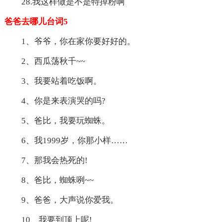
28.我这样做是不是特掉粉啊
爸爸去哪儿台词5
1、爷爷，你在家你要好好的。
2、西瓜荡秋千~~
3、我要站着吃饭啊。
4、你是来表演哭的吗?
5、爸比，我要玩蜘蛛。
6、我1999岁，你那小样……
7、那我会热死的!
8、爸比，蜘蛛咧~~
9、爸爸，大声说你爱我。
10、我要到顶上呢!