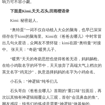
响力可不容小觑。
下面是Kimi,天天,石头,田雨橙语录
Kimi: 秘密超人。
“奥特蛋”一词不仅自动植入大众的脑海，也早已深深
得存在于kimi的脑海里。Kimi在《爸爸去哪儿》中时常冒
出几句火星语，众网友不禁怀疑：kimi在跟“奥特曼”对接
中。 张天天：“奇葩”暖男儿子。
“暖男”天天的奇葩思想也使得爸爸无语，妈妈躺枪。
在给小鸡取名字的环节中，天天放弃了高端大气上档次的
英文名字“鸡克沙”，执意选择妈妈的名字为小鸡命名。
小石头：“神逻辑”纯爷们儿
石头哥自《爸爸去哪儿》首期的“重口味”拉面后，再
次以其独有神逻辑颠覆众人三观，首创“会流鼻血的鱼”。
网友感叹：纯爷们的炼成是需要“神逻辑”做基甸的。