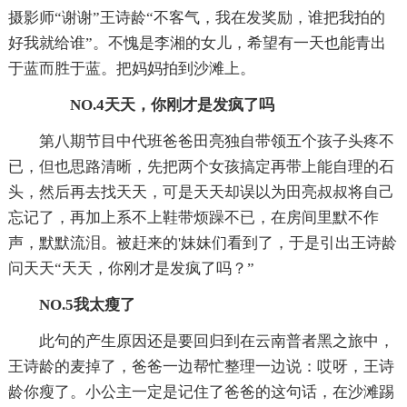
摄影师“谢谢”王诗龄“不客气，我在发奖励，谁把我拍的
好我就给谁”。不愧是李湘的女儿，希望有一天也能青出
于蓝而胜于蓝。把妈妈拍到沙滩上。
NO.4天天，你刚才是发疯了吗
第八期节目中代班爸爸田亮独自带领五个孩子头疼不
已，但也思路清晰，先把两个女孩搞定再带上能自理的石
头，然后再去找天天，可是天天却误以为田亮叔叔将自己
忘记了，再加上系不上鞋带烦躁不已，在房间里默不作
声，默默流泪。被赶来的'妹妹们看到了，于是引出王诗龄
问天天“天天，你刚才是发疯了吗？”
NO.5我太瘦了
此句的产生原因还是要回归到在云南普者黑之旅中，
王诗龄的麦掉了，爸爸一边帮忙整理一边说：哎呀，王诗
龄你瘦了。小公主一定是记住了爸爸的这句话，在沙滩踢