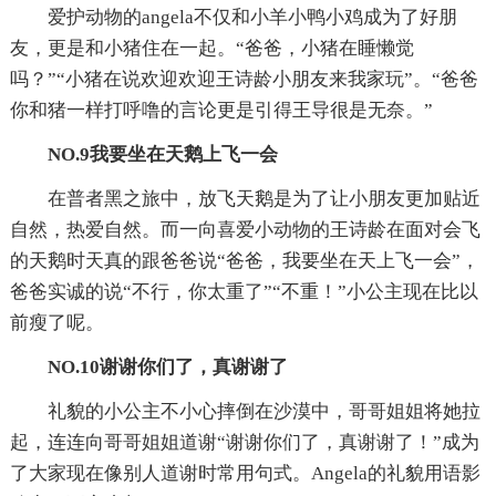
爱护动物的angela不仅和小羊小鸭小鸡成为了好朋
友，更是和小猪住在一起。“爸爸，小猪在睡懒觉
吗？”“小猪在说欢迎欢迎王诗龄小朋友来我家玩”。“爸爸
你和猪一样打呼噜的言论更是引得王导很是无奈。”
NO.9我要坐在天鹅上飞一会
在普者黑之旅中，放飞天鹅是为了让小朋友更加贴近
自然，热爱自然。而一向喜爱小动物的王诗龄在面对会飞
的天鹅时天真的跟爸爸说“爸爸，我要坐在天上飞一会”，
爸爸实诚的说“不行，你太重了”“不重！”小公主现在比以
前瘦了呢。
NO.10谢谢你们了，真谢谢了
礼貌的小公主不小心摔倒在沙漠中，哥哥姐姐将她拉
起，连连向哥哥姐姐道谢“谢谢你们了，真谢谢了！”成为
了大家现在像别人道谢时常用句式。Angela的礼貌用语影