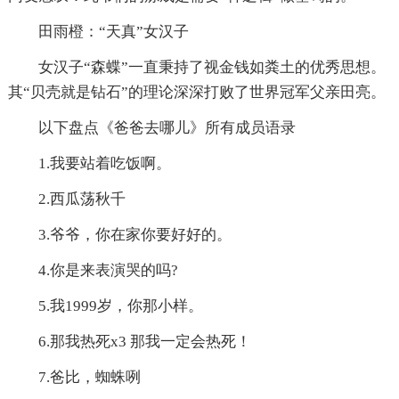
田雨橙：“天真”女汉子
女汉子“森蝶”一直秉持了视金钱如粪土的优秀思想。
其“贝壳就是钻石”的理论深深打败了世界冠军父亲田亮。
以下盘点《爸爸去哪儿》所有成员语录
1.我要站着吃饭啊。
2.西瓜荡秋千
3.爷爷，你在家你要好好的。
4.你是来表演哭的吗?
5.我1999岁，你那小样。
6.那我热死x3 那我一定会热死！
7.爸比，蜘蛛咧