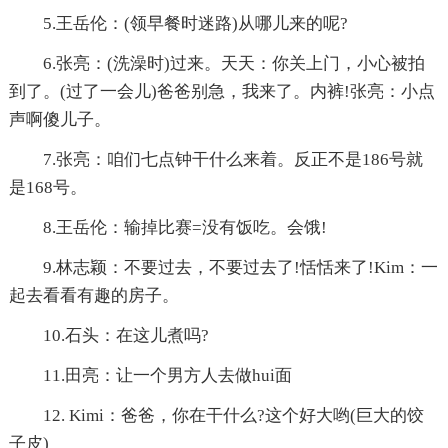
5.王岳伦：(领早餐时迷路)从哪儿来的呢?
6.张亮：(洗澡时)过来。天天：你关上门，小心被拍
到了。(过了一会儿)爸爸别急，我来了。内裤!张亮：小点
声啊傻儿子。
7.张亮：咱们七点钟干什么来着。反正不是186号就
是168号。
8.王岳伦：输掉比赛=没有饭吃。会饿!
9.林志颖：不要过去，不要过去了!恬恬来了!Kim：一
起去看看有趣的房子。
10.石头：在这儿煮吗?
11.田亮：让一个男方人去做hui面
12. Kimi：爸爸，你在干什么?这个好大哟(巨大的饺
子皮)