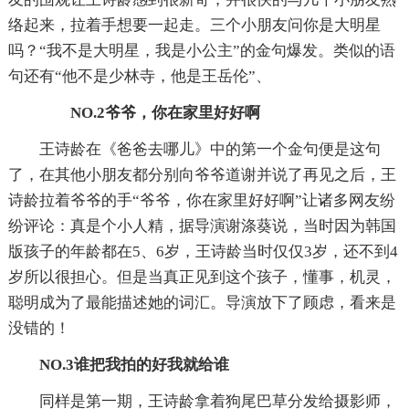
络起来，拉着手想要一起走。三个小朋友问你是大明星
吗？“我不是大明星，我是小公主”的金句爆发。类似的语
句还有“他不是少林寺，他是王岳伦”、
NO.2爷爷，你在家里好好啊
王诗龄在《爸爸去哪儿》中的第一个金句便是这句
了，在其他小朋友都分别向爷爷道谢并说了再见之后，王
诗龄拉着爷爷的手“爷爷，你在家里好好啊”让诸多网友纷
纷评论：真是个小人精，据导演谢涤葵说，当时因为韩国
版孩子的年龄都在5、6岁，王诗龄当时仅仅3岁，还不到4
岁所以很担心。但是当真正见到这个孩子，懂事，机灵，
聪明成为了最能描述她的词汇。导演放下了顾虑，看来是
没错的！
NO.3谁把我拍的好我就给谁
同样是第一期，王诗龄拿着狗尾巴草分发给摄影师，