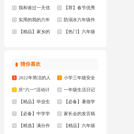
我和谁过一天优
【荐】春节优秀
15篇
13
篇)
14
实用的我的六年
防溺水六年级作
秀作文
15
作文
16
【精品】家乡的
【热门】六年级
级小学作文10篇
17
文
18
河三年级的作文300
作文300字汇编8篇
字四篇
猜你喜欢
2022年简洁的人
小学三年级安全
1
2
庆“六一”活动计
一年级生活日记
生哲理格言集合88条
3
工作总结
4
【精品】毕业生
【必备】暑假学
划
5
6
【必备】中学学
家长会的发言稿
专业求职信汇编10篇
7
习计划范文合集五篇
8
【精选】满分作
【精品】六年级
生检讨书4篇
9
10