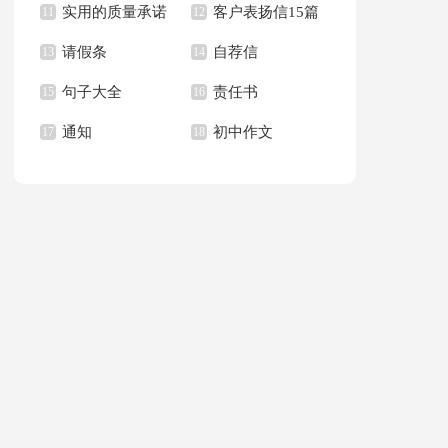
实用的质量承诺
客户表扬信15篇
文400字九篇
11
新学期作文合集九篇
12
请假条
自荐信
书模板汇总六篇
13
14
句子大全
责任书
15
16
通知
初中作文
17
18