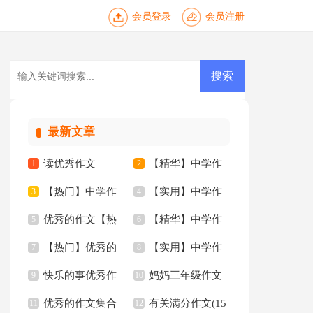
会员登录
会员注册
最新文章
读优秀作文
【精华】中学作
1
2
【热门】中学作
【实用】中学作
3
文四篇
4
优秀的作文【热
【精华】中学作
文锦集六篇
5
文3篇
6
【热门】优秀的
【实用】中学作
门】
7
文5篇
8
快乐的事优秀作
妈妈三年级作文
作文
9
文300字五篇
10
优秀的作文集合
有关满分作文(15
文
11
300字汇总九篇
12