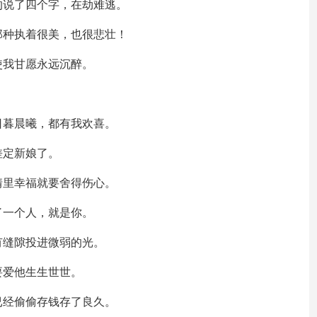
的说了四个字，在劫难逃。
那种执着很美，也很悲壮！
使我甘愿永远沉醉。
日暮晨曦，都有我欢喜。
差定新娘了。
情里幸福就要舍得伤心。
了一个人，就是你。
有缝隙投进微弱的光。
要爱他生生世世。
已经偷偷存钱存了良久。