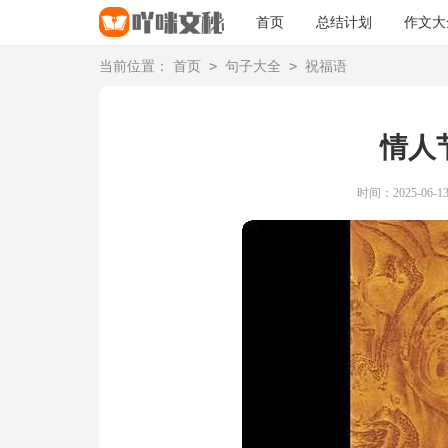
首页
总结计划
作文大
>
>
当前位置：
首页
句子大全
祝福语
情人
时间：2025-06-13 