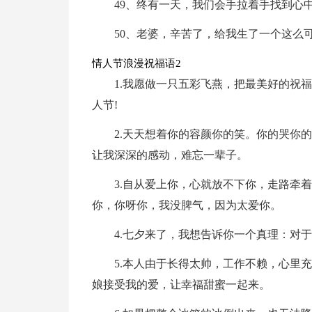
49、终有一天，我们会手拉着手找到心
50、老婆，辛苦了，给我生了一个这么
情人节浪漫祝福语2
1.我愿做一只五彩飞燕，把最美好的祝
人节!
2.天天想着你的容颜你的笑。你的哭你
让我深深的感动，难忘一辈子。
3.自从爱上你，心就放不下你，走路牵
你，你呀你，我没脾气，因为太爱你。
4.七夕来了，我想告诉你一个真理：对
5.本人由于长得太帅，工作不赖，心里
娘接受我的爱，让幸福甜蜜一起来。