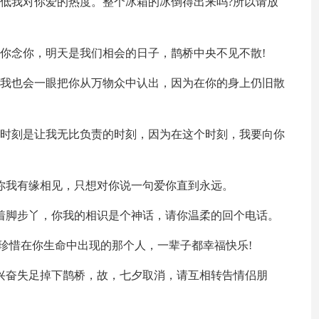
降低我对你爱的热度。整个冰箱的冰倒得出来吗?所以请放
想你念你，明天是我们相会的日子，鹊桥中央不见不散!
，我也会一眼把你从万物众中认出，因为在你的身上仍旧散
的时刻是让我无比负责的时刻，因为在这个时刻，我要向你
让你我有缘相见，只想对你说一句爱你直到永远。
漏着脚步丫，你我的相识是个神话，请你温柔的回个电话。
你珍惜在你生命中出现的那个人，一辈子都幸福快乐!
度兴奋失足掉下鹊桥，故，七夕取消，请互相转告情侣朋