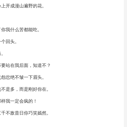
心上开成漫山遍野的花。
了你我什么苦都能吃。
一个回头。
路。
事要站在我后面，知道不？
无怨忿绝不皱一下眉头。
也不是多，而是刚好你在。
那样我一定会疯的！
三千不敌昔日你巧笑嫣然。