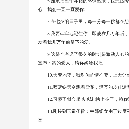
6.如果把整个冰箱的冰倒出来，也无法
心，我会一直一直爱你!
7.在七夕的日子里，每一分每一秒都在
8.我要牢牢地记住你，即使在几万年后
发着我几万年前留下的爱。
9.这是个考虑了很久的时刻是激动人心
宣布：我的爱人，请你嫁给我吧。
10.天变地变，我对你的情不变，上天
11.蓝蓝铁天空飘着雪花，漂亮的皮鞋
12.习惯了就会相濡以沫!快七夕了，愿
13.刚接到玉帝圣旨：牛郎织女由于过
友。