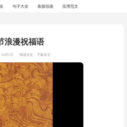
全
句子大全
条据信函
实用范文
节浪漫祝福语
14:05:35
阅读全文
下载本文