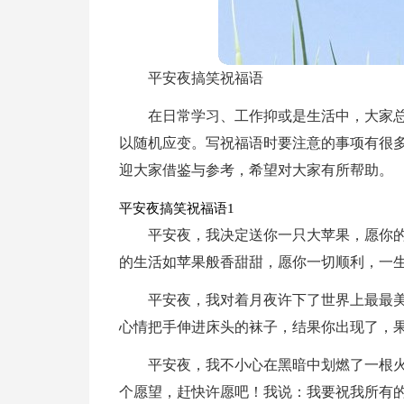
平安夜搞笑祝福语
在日常学习、工作抑或是生活中，大家
以随机应变。写祝福语时要注意的事项有很
迎大家借鉴与参考，希望对大家有所帮助。
平安夜搞笑祝福语1
平安夜，我决定送你一只大苹果，愿你
的生活如苹果般香甜甜，愿你一切顺利，一
平安夜，我对着月夜许下了世界上最最
心情把手伸进床头的袜子，结果你出现了，
平安夜，我不小心在黑暗中划燃了一根
个愿望，赶快许愿吧！我说：我要祝我所有