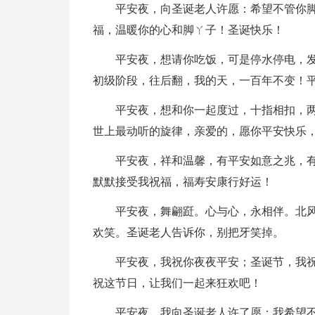
平安夜，向圣诞老人许愿：希望不管你
福，温暖你的心和脚ㄚ子！圣诞快乐！
平安夜，想请你吃饭，可是停水停电，
初级阶段，往后翻，我的天，一百年不变！
平安夜，想和你一起度过，十指相扣，
世上最动听的旋律，亲爱的，愿你平安快乐
平安夜，祥和温馨，有平安如意之兆，
默默接受我祝福，福寿安康行好运！
平安夜，舞翩跹。心与心，永相伴。北
欢笑。圣诞老人告诉你，别把牙笑掉。
平安夜，我祝你夜夜平安；圣诞节，我
祝这节日，让我们一起来狂欢吧！
平安夜，我向圣诞老人许了愿：我希望