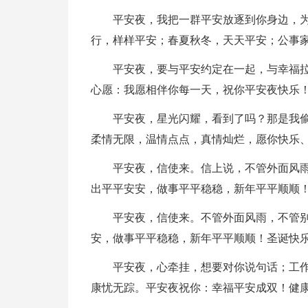
平安夜，我把一群平安放逐到你身边，
行，样样平安；春夏秋冬，天天平安；公事
平安夜，要与平安约定在一起，与幸福
心愿：我愿相伴你每一天，祝你平安夜快乐
平安夜，星光闪耀，看到了吗？那是我
柔情无限，温情点点，真情灿烂，愿你快乐
平安夜，信使来。信上说，不管外面风
出平平安安，做事平平稳稳，新年平平顺顺
平安夜，信使来。不管外面风雨，不管
安，做事平平稳稳，新年平平顺顺！圣诞快
平安夜，心牵挂，想要对你说句话；工
康忧无踪。平安夜祝你：幸福平安成双！健