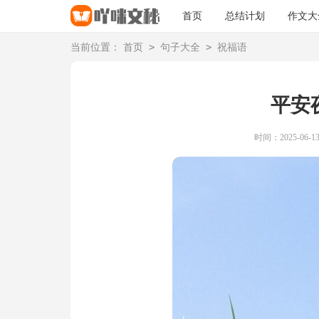
首页
总结计划
作文大
>
>
当前位置：
首页
句子大全
祝福语
平安
时间：2025-06-13 