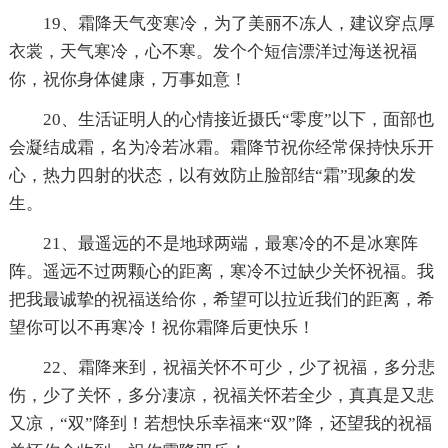
19、霜降天气变寒冷，为了美丽不冻人，建议穿点厚
衣裳，天气寒冷，心不寒。发个个短信漂洋过海送祝福
你，祝你身体健康，万事如意！
20、生活证明人的心情接近摄氏“零度”以下，面部也
会凝结成霜，名为冷若冰霜。霜降节祝你经常保持快乐开
心，热力四射的状态，以有效防止脸部结“霜”现象的发
生。
21、最遥远的不是地球两端，最寒冷的不是冰寒阵
阵。遥远不过两颗心的距离，寒冷不过缺少关怀祝福。我
把我最诚挚的祝福送给你，希望可以拉近我们的距离，希
望你可以不再寒冷！祝你霜降后更快乐！
22、霜降来到，祝福关怀不可少，少了祝福，多分悲
伤，少了关怀，多分凄凉，祝福关怀若全少，真真是又悲
又凉，“双”降到！若想快乐幸福来“双”降，还望我的祝福