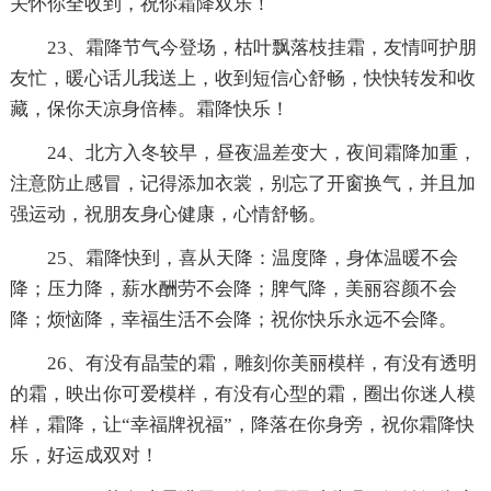
关怀你全收到，祝你霜降双乐！
23、霜降节气今登场，枯叶飘落枝挂霜，友情呵护朋
友忙，暖心话儿我送上，收到短信心舒畅，快快转发和收
藏，保你天凉身倍棒。霜降快乐！
24、北方入冬较早，昼夜温差变大，夜间霜降加重，
注意防止感冒，记得添加衣裳，别忘了开窗换气，并且加
强运动，祝朋友身心健康，心情舒畅。
25、霜降快到，喜从天降：温度降，身体温暖不会
降；压力降，薪水酬劳不会降；脾气降，美丽容颜不会
降；烦恼降，幸福生活不会降；祝你快乐永远不会降。
26、有没有晶莹的霜，雕刻你美丽模样，有没有透明
的霜，映出你可爱模样，有没有心型的霜，圈出你迷人模
样，霜降，让“幸福牌祝福”，降落在你身旁，祝你霜降快
乐，好运成双对！