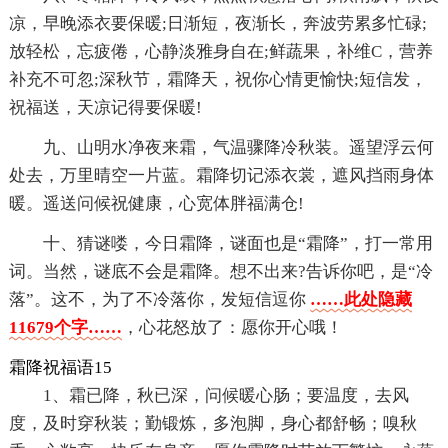
凉，早晚添衣要保暖;日渐短，夜渐长，奔波劳累多忙碌;
放轻松，忘疲倦，心静淡雅身自在;鲜蔬果，补维C，营养
补充不可忽;深秋节，霜降天，祝你心情更愉快;短信发，
祝福送，天凉记得要保暖!
九、山明水净夜来霜，气温骤降冷秋装。遥望浮云何
处去，万里晴空一片蓝。霜降切记添衣裳，遮风挡雨身体
暖。遥送问候祝健康，心宽体胖福满仓!
十、猜谜喽，今日霜降，谜面也是“霜降”，打一常用
词。当然，谜底不会是霜降。想不出来?告诉你吧，是“冷
落”。这不，为了不冷落你，发短信逗你
……此处隐藏
11679个字……
，心花怒放了：愿你开心哦！
霜降祝福语15
1、霜已降，秋已深，问候暖心肠；要温度，去风
度，及时穿秋装；勤锻炼，多泡脚，身心都舒畅；嗅秋