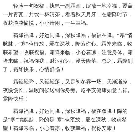
轻吟一句祝福，执笔一副霜画，绽放一地幸福，覆盖
一片青瓦，共饮一杯清茶，看着秋天月牙，在霜降时节，
收获淡淡愉悦，小小清闲，一生幸福。
霜降福降，好运同降，深秋降幅，福福在降。“寒”情
脉脉，“寒”苞待放，爱在深秋，降落你心。霜降来临，收
获希望，收获祝福。霜降来临，小心着凉，注意身体。霜
降来临，祝福你我，财运好运，漫天降落。总之，霜降到
了，霜降快乐，心情舒畅！
霜轻轻降，风轻轻荡，又是初冬雾一场。天渐渐凉，
夜慢慢长，温暖问候送到你身旁。愿平安健康如意吉祥。
霜降快乐！
霜降福降，好运同降，深秋降福，福在双降！降的
是“寒”情默默，降的是“寒”苞预放，爱在深秋，收获希
望！霜降来临，小心着凉，收获幸福，祝你安康！