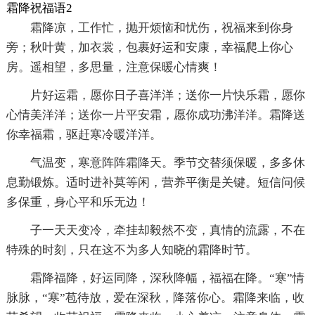
霜降祝福语2
霜降凉，工作忙，抛开烦恼和忧伤，祝福来到你身
旁；秋叶黄，加衣裳，包裹好运和安康，幸福爬上你心
房。遥相望，多思量，注意保暖心情爽！
片好运霜，愿你日子喜洋洋；送你一片快乐霜，愿你
心情美洋洋；送你一片平安霜，愿你成功沸洋洋。霜降送
你幸福霜，驱赶寒冷暖洋洋。
气温变，寒意阵阵霜降天。季节交替须保暖，多多休
息勤锻炼。适时进补莫等闲，营养平衡是关键。短信问候
多保重，身心平和乐无边！
子一天天变冷，牵挂却毅然不变，真情的流露，不在
特殊的时刻，只在这不为多人知晓的霜降时节。
霜降福降，好运同降，深秋降幅，福福在降。“寒”情
脉脉，“寒”苞待放，爱在深秋，降落你心。霜降来临，收