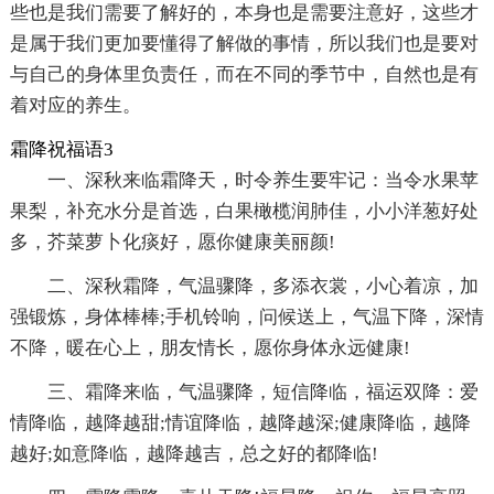
些也是我们需要了解好的，本身也是需要注意好，这些才
是属于我们更加要懂得了解做的事情，所以我们也是要对
与自己的身体里负责任，而在不同的季节中，自然也是有
着对应的养生。
霜降祝福语3
一、深秋来临霜降天，时令养生要牢记：当令水果苹
果梨，补充水分是首选，白果橄榄润肺佳，小小洋葱好处
多，芥菜萝卜化痰好，愿你健康美丽颜!
二、深秋霜降，气温骤降，多添衣裳，小心着凉，加
强锻炼，身体棒棒;手机铃响，问候送上，气温下降，深情
不降，暖在心上，朋友情长，愿你身体永远健康!
三、霜降来临，气温骤降，短信降临，福运双降：爱
情降临，越降越甜;情谊降临，越降越深;健康降临，越降
越好;如意降临，越降越吉，总之好的都降临!