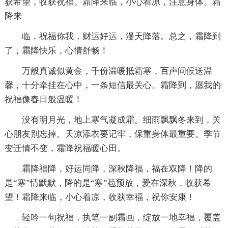
获希望，收获祝福。霜降来临，小心着凉，注意身体。霜
降来
临，祝福你我，财运好运，漫天降落。总之，霜降到
了，霜降快乐，心情舒畅！
万般真诚似黄金，千份温暖抵霜寒，百声问候送温
馨，十分牵挂在心中，一条短信最关心。霜降到，愿我的
祝福像春日般温暖！
没有明月光，地上寒气凝成霜。细雨飘飘冬来到，关
心朋友别忘掉。天凉添衣要记牢，保重身体最重要。季节
变迁情不变，霜降祝福暖心田。
霜降福降，好运同降，深秋降福，福在双降！降的
是“寒”情默默，降的是“寒”苞预放，爱在深秋，收获希
望！霜降来临，小心着凉，收获幸福，祝你安康！
轻吟一句祝福，执笔一副霜画，绽放一地幸福，覆盖