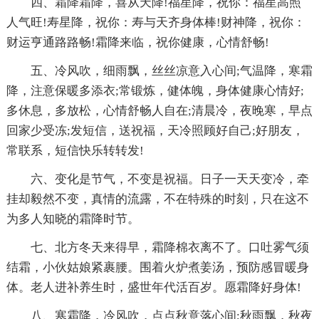
四、霜降霜降，喜从天降!福星降，祝你：福星高照
人气旺!寿星降，祝你：寿与天齐身体棒!财神降，祝你：
财运亨通路路畅!霜降来临，祝你健康，心情舒畅!
五、冷风吹，细雨飘，丝丝凉意入心间;气温降，寒霜
降，注意保暖多添衣;常锻炼，健体魄，身体健康心情好;
多休息，多放松，心情舒畅人自在;清晨冷，夜晚寒，早点
回家少受冻;发短信，送祝福，天冷照顾好自己;好朋友，
常联系，短信快乐转转发!
六、变化是节气，不变是祝福。日子一天天变冷，牵
挂却毅然不变，真情的流露，不在特殊的时刻，只在这不
为多人知晓的霜降时节。
七、北方冬天来得早，霜降棉衣离不了。口吐雾气须
结霜，小伙姑娘紧裹腰。围着火炉煮姜汤，预防感冒暖身
体。老人进补养生时，盛世年代活百岁。愿霜降好身体!
八、寒霜降，冷风吹，点点秋意落心间;秋雨飘，秋夜