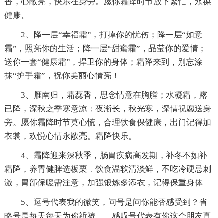
香，心敞亮，快乐在身旁。愿你霜降时节放下繁忙，永葆
健康。
2、降一层“幸福霜”，打掉你的忧伤；降一层“如意
霜”，照亮你的生活；降一层“甜蜜霜”，晶莹你的爱情；
送你一套“健康霜”，捍卫你的身体；霜降来到，别忘涂
抹“护手霜”，祝你美丽心情亮！
3、雁南归，霜蕊香，思念情意在胸膛；水凝霜，露
已降，深秋之季寒意凉；夜渐长，秋光寒，深情祝愿送身
旁。愿你霜降时节莫心慌，合理饮食保健康，出门记得加
衣裳，欢悦心情永敞亮。霜降快乐。
4、霜降迎来深秋季，肠胃疾病高发期，补冬不如补
霜降，养胃健脾选板栗，饮食温软清淡鲜，不吃冷硬忌刺
激，胃部保暖需注意，加强锻炼多添衣，记得保重身体
5、逗号代表我的微笑，问号是问你能否感受到？省
略号是每天每天为你祈祷……感叹号代表有你这个朋友真