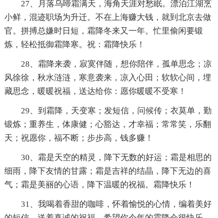
27、月落乌啼霜满天，海角天涯对愁眠。漂泊江湖烹
小鲜，混迹职场为升迁。不在上海赚大钱，就到北京去做
官。拼搏总嫌时日短，霜降冬来又一年。忙里偷闲要锻
炼，轻松抵御霜降寒。祝：霜降快乐！
28、霜降来袭，寂寞伴随，想你陪伴，孤单思念；凉
风徐徐，秋水涟涟，寒意袭来，凉入心田；软软心间，埋
藏思念，暖暖祝福，送达给你：愿你暖暖不受寒！
29、到霜降，天变寒；发短信，问候传；衣莫单，勤
锻炼；重养生，体康健；心豁达，才幸福；常常笑，乐翻
天；祝愿你，福不断；步步高，钱多赚！
30、霜是天空的精灵，降下无数的好运；霜是相思的
细雨，降下友情的甘露；霜是吉祥的结晶，降下无边的喜
气；霜是美丽的心语，降下温暖的祝福。霜降快乐！
31、我喝着香甜的咖啡，怀着愉悦的心情，编着美好
的短信，送着真诚的祝福，希望你今年的霜降会很快乐，