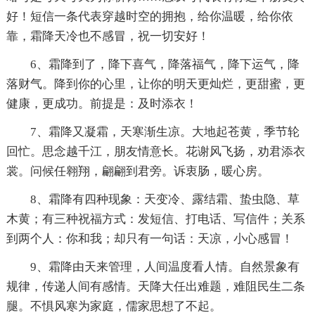
好！短信一条代表穿越时空的拥抱，给你温暖，给你依
靠，霜降天冷也不感冒，祝一切安好！
6、霜降到了，降下喜气，降落福气，降下运气，降
落财气。降到你的心里，让你的明天更灿烂，更甜蜜，更
健康，更成功。前提是：及时添衣！
7、霜降又凝霜，天寒渐生凉。大地起苍黄，季节轮
回忙。思念越千江，朋友情意长。花谢风飞扬，劝君添衣
裳。问候任翱翔，翩翩到君旁。诉衷肠，暖心房。
8、霜降有四种现象：天变冷、露结霜、蛰虫隐、草
木黄；有三种祝福方式：发短信、打电话、写信件；关系
到两个人：你和我；却只有一句话：天凉，小心感冒！
9、霜降由天来管理，人间温度看人情。自然景象有
规律，传递人间有感情。天降大任出难题，难阻民生二条
腿。不惧风寒为家庭，儒家思想了不起。