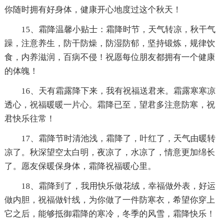
你随时拥有好身体，健康开心地度过这个秋天！
15、霜降温馨小贴士：霜降时节，天气转凉，秋干气
躁，注意养生，防干防燥，防湿防郁，坚持锻炼，规律饮
食，内养滋润，百病不侵！祝愿每位朋友都拥有一个健康
的体魄！
16、天有霜露降下来，我有祝福送君来。霜露寒寒凉
透心，祝福暖暖一片心。霜降已至，望君多注意防寒，祝
君快乐往常！
17、霜降节时清池浅，霜降了，叶红了，天气由暖转
凉了。秋深望空太白明，夜凉了，水凉了，情意更加绵长
了。愿友保暖保身体，霜降祝福暖心里。
18、霜降到了，我用快乐做花绒，幸福做外表，好运
做内胆，祝福做针线，为你做了一件防寒衣，希望你穿上
它之后，能够抵御霜降的寒冷，冬季的风雪，霜降快乐！