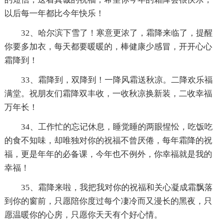
以后每一年都比今年快乐！
32、哈尔滨下雪了！寒意更浓了，霜降来临了，提醒
你要多加衣，每天都要暖暖的，棒健康少感冒，开开心心
霜降到！
33、霜降到，双降到！一降风霜送秋凉。二降欢乐福
满堂。祝朋友们霜降双丰收，一收秋凉换新装，二收幸福
万年长！
34、工作忙的忘记休息，睡觉睡的两眼惺忪，吃饭吃
的食不知味，却唯独对你的祝福不曾厌倦，每年霜降的祝
福，更是年年的必备课，今年也不例外，你幸福就是我的
幸福！
35、霜降来啦，我把我对你的祝福和关心凝成霜飘落
到你的窗前，只愿陪你度过每个凄冷而又漫长的黑夜，只
愿温暖你的心房，只愿你天天有个好心情。