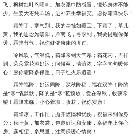
飞，枫树红叶鸟啼叫。加衣添巾防感冒，锻炼身体不能
少。生姜大枣炖羊汤，进补养生幸福笑。愿你霜降快乐！
霜降了，寒气到，我的牵挂如暖宝，下霜了，草儿
黄，我的思念如暖阳，雁南飞，冬季到，我要提醒你保
暖，霜降节气，祝你健健康康的度过。
冷风吹，气温低，霜降来到天气寒；霜花闪，吉祥
到，朵朵霜花添好运；问候至，情谊浓，字字句句暖你
心：愿你霜降多保重，日子红火乐逍遥！
霜降福降，好运同降，深秋降福，福在双降！降的
是“寒”情默默，降的是“寒”苞预放，爱在深秋，收获希
望！霜降来临，小心着凉，收获，祝你安康！
霜降凉，工作忙，抛开烦恼和忧伤，祝福来到你身
旁；秋叶黄，加衣裳，包裹好运和安康，幸福爬上你心
房。遥相望，多思量，注意保暖心情爽！