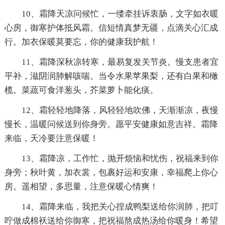
10、霜降天凉问候忙，一缕牵挂诉衷肠，文字如衣暖
心房，御寒护体抵风霜。信短情真梦无疆，点滴关心汇成
行。加衣保暖莫要忘，你的健康我护航！
11、霜降深秋凉转寒，最易复发关节炎。慢支患者宜
平补，滋阴润肺解咳喘。当令水果苹果梨，还有白果和橄
榄。菜蔬可食洋葱头，芥菜萝卜能化痰。
12、霜轻轻地降落，风轻轻地吹佛，天渐渐凉，夜慢
慢长，温暖问候送到你身旁。愿平安健康如意吉祥。霜降
来临，天冷要注意保暖！
13、霜降凉，工作忙，抛开烦恼和忧伤，祝福来到你
身旁；秋叶黄，加衣裳，包裹好运和安康，幸福爬上你心
房。遥相望，多思量，注意保暖心情爽！
14、霜降来临，我把关心捏成鸭梨送给你润肺，把叮
咛做成棉袄送给你御寒，把祝福熬成热汤给你暖身！希望