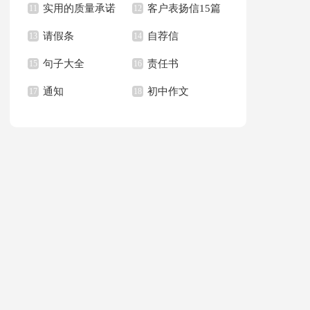
实用的质量承诺
客户表扬信15篇
文400字九篇
11
新学期作文合集九篇
12
请假条
自荐信
书模板汇总六篇
13
14
句子大全
责任书
15
16
通知
初中作文
17
18