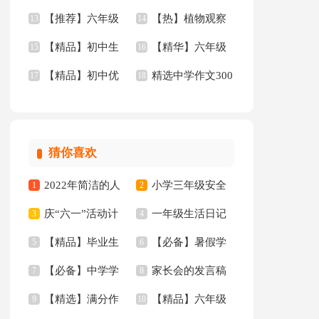
【推荐】六年级
【热】植物观察
记通用15篇
13
文集锦9篇
14
【精品】初中生
【精华】六年级
作文300字汇编9篇
15
日记
16
【精品】初中优
精选中学作文300
作文4篇
17
的作文集合5篇
18
秀作文三篇
字五篇
猜你喜欢
2022年简洁的人
小学三年级安全
1
2
庆“六一”活动计
一年级生活日记
生哲理格言集合88条
3
工作总结
4
【精品】毕业生
【必备】暑假学
划
5
6
【必备】中学学
家长会的发言稿
专业求职信汇编10篇
7
习计划范文合集五篇
8
【精选】满分作
【精品】六年级
生检讨书4篇
9
10