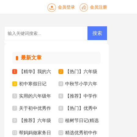
会员登录
会员注册
最新文章
【精华】我的六
【热门】六年级
1
2
初中寒假日记
中秋节小学六年
年级小学作文3篇
3
年的作文300字3篇
4
实用的六年级年
【推荐】中学作
【热】
5
级作文
6
关于初中优秀作
【热门】优秀中
的作文300字6篇
7
文3篇
8
【推荐】六年级
植树节日记(精选
文汇编10篇
9
学作文九篇
10
帮妈妈做家务日
精选优秀初中作
年的作文300字8篇
11
15篇)
12