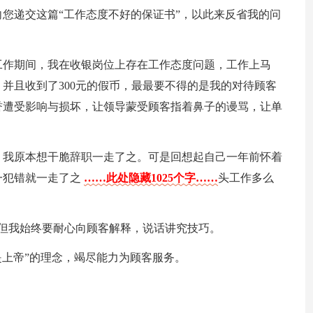
您递交这篇“工作态度不好的保证书”，以此来反省我的问
工作期间，我在收银岗位上存在工作态度问题，工作上马
并且收到了300元的假币，最最要不得的是我的对待顾客
誉遭受影响与损坏，让领导蒙受顾客指着鼻子的谩骂，让单
，我原本想干脆辞职一走了之。可是回想起自己一年前怀着
一犯错就一走了之
……此处隐藏1025个字……
头工作多么
但我始终要耐心向顾客解释，说话讲究技巧。
是上帝”的理念，竭尽能力为顾客服务。