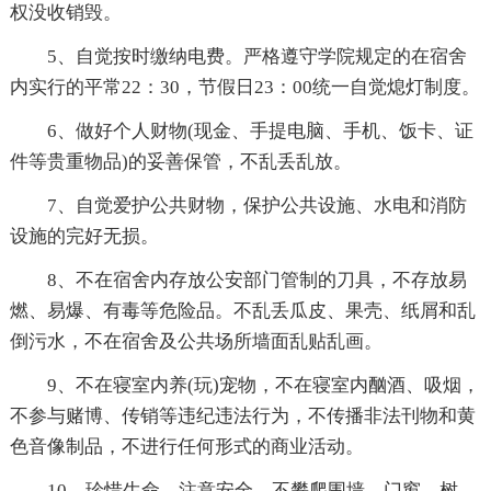
权没收销毁。
5、自觉按时缴纳电费。严格遵守学院规定的在宿舍
内实行的平常22：30，节假日23：00统一自觉熄灯制度。
6、做好个人财物(现金、手提电脑、手机、饭卡、证
件等贵重物品)的妥善保管，不乱丢乱放。
7、自觉爱护公共财物，保护公共设施、水电和消防
设施的完好无损。
8、不在宿舍内存放公安部门管制的刀具，不存放易
燃、易爆、有毒等危险品。不乱丢瓜皮、果壳、纸屑和乱
倒污水，不在宿舍及公共场所墙面乱贴乱画。
9、不在寝室内养(玩)宠物，不在寝室内酗酒、吸烟，
不参与赌博、传销等违纪违法行为，不传播非法刊物和黄
色音像制品，不进行任何形式的商业活动。
10、珍惜生命，注意安全，不攀爬围墙、门窗、树