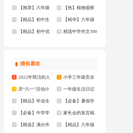
【推荐】六年级
【热】植物观察
记通用15篇
13
文集锦9篇
14
【精品】初中生
【精华】六年级
作文300字汇编9篇
15
日记
16
【精品】初中优
精选中学作文300
作文4篇
17
的作文集合5篇
18
秀作文三篇
字五篇
猜你喜欢
2022年简洁的人
小学三年级安全
1
2
庆“六一”活动计
一年级生活日记
生哲理格言集合88条
3
工作总结
4
【精品】毕业生
【必备】暑假学
划
5
6
【必备】中学学
家长会的发言稿
专业求职信汇编10篇
7
习计划范文合集五篇
8
【精选】满分作
【精品】六年级
生检讨书4篇
9
10