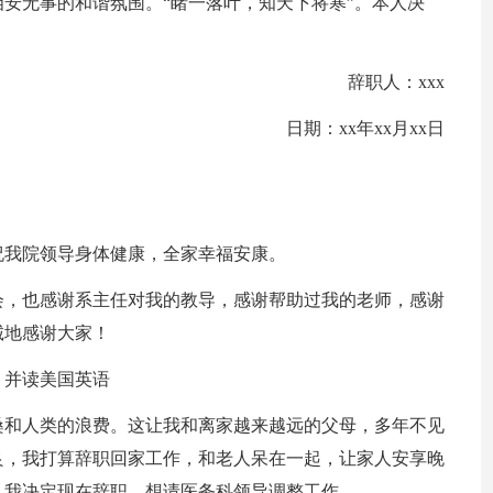
安无事的和谐氛围。“睹一落叶，知天下将寒”。本人决
辞职人：xxx
日期：xx年xx月xx日
祝我院领导身体健康，全家幸福安康。
会，也感谢系主任对我的教导，感谢帮助过我的老师，感谢
诚地感谢大家！
，并读美国英语
桑和人类的浪费。这让我和离家越来越远的父母，多年不见
良，我打算辞职回家工作，和老人呆在一起，让家人安享晚
，我决定现在辞职。想请医务科领导调整工作。