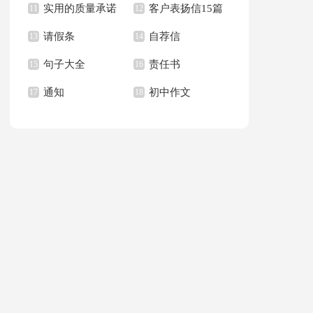
实用的质量承诺
客户表扬信15篇
文400字九篇
11
新学期作文合集九篇
12
请假条
自荐信
书模板汇总六篇
13
14
句子大全
责任书
15
16
通知
初中作文
17
18