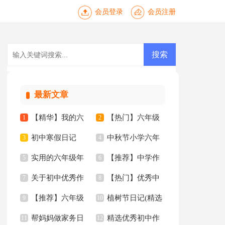
会员登录
会员注册
最新文章
【精华】我的六
【热门】六年级
1
2
初中寒假日记
中秋节小学六年
年级小学作文3篇
3
年的作文300字3篇
4
实用的六年级年
【推荐】中学作
【热】
5
级作文
6
关于初中优秀作
【热门】优秀中
的作文300字6篇
7
文3篇
8
【推荐】六年级
植树节日记(精选
文汇编10篇
9
学作文九篇
10
帮妈妈做家务日
精选优秀初中作
年的作文300字8篇
11
15篇)
12