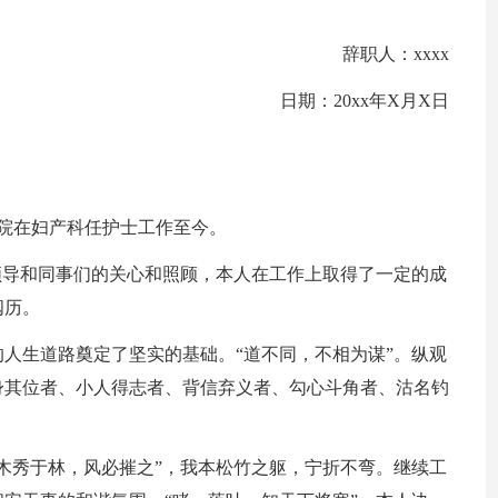
辞职人：xxxx
日期：20xx年X月X日
xx医院在妇产科任护士工作至今。
领导和同事们的关心和照顾，本人在工作上取得了一定的成
阅历。
人生道路奠定了坚实的基础。“道不同，不相为谋”。纵观
身其位者、小人得志者、背信弃义者、勾心斗角者、沽名钓
木秀于林，风必摧之”，我本松竹之躯，宁折不弯。继续工