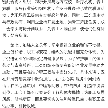
密配合党团组织，积极开展与地方院校、医疗机构、青工
妇联、服务行业等组织机构，广泛开展多种形式的联谊活
动，为现场青工提供交友婚恋的平台。同时，工会应主动
与行政协商，利用企业待开发土地，为青工筹建住房，或
工会牵头与房开商联系，为青工团购住房，使他们住有所
居，梦有所圆。
第七，加强人文关怀，坚定促进企业的和谐不动摇。
企业促和谐，职工得安稳，组织的职能才能充分体现。为
了促进企业的和谐稳定与健康发展，为了维护职工的体面
劳动与崇高尊严，工会组织不仅要在促进企业发展中助力
加劲，而且要在维护职工权益中当好先行。具体来讲，应
在开展劳动竞赛中鼓劲加油，在“面心实”服务中周到热
情，在关心基层职工中嘘寒问暖，在维护职工利益中协调
到位。工会干部不仅要充分了解和体察民情，为职工所思
所想、所感所悟，而且要切实关注和珍重民生，替职工说
话办事、相待以诚。