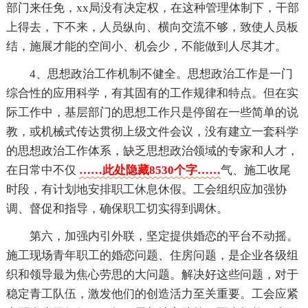
部门来任免，xx局没有决定权，在这种管理体制下，干部
上得去，下不来，人员纵向、横向交流不够，致使人员板
结，施展才能的空间小、机会少，不能做到人尽其才。
4、思想政治工作机制不健全。思想政治工作是一门
综合性的应用科学，有其固有的工作规律和特点。但在实
际工作中，基层部门的思想工作只是停留在一些简单的说
教，或机械式传达贯彻上级文件会议，没有建立一套科学
的思想政治工作体系，缺乏思想政治领域的专家和人才，
在日常中不仅
……此处隐藏8530个字……
气、施工收尾
时段，有计划地安排职工休息休假。工会组织应加强协
调、督促和指导，确保职工切实得到调休。
第六，加强内引外联，坚定提供婚恋的平台不动摇。
施工现场青年职工的婚恋问题、住房问题，是企业各级组
织和领导最为焦心劳思的大问题。解决好这些问题，对于
稳定青工队伍，激发他们的创造活力至关重要。工会应紧