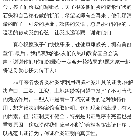
舍，孩子们给我们写纸条，送了很多他们捡的奇形怪状的
石头和自己精心做的折纸，希望老师有空再来，他们那清
澈的眸子，可爱的脸庞，欢快的笑语，总是那样轻轻的，
暖暖的触动我的心弦，让我永远珍藏。谢谢他们!
真心祝愿孩子们快快乐乐，健健康康成长，拥有美好
童年!最后，我代表我的队友们向纯山教育基金会说一
声：谢谢你们!你们的爱心一定会开花结果的!愿大家一起
将这份爱心接力传下去!
xx年来各级各类档案馆利用馆藏档案出具的证明,在解
决户口、工龄、工资、土地纠纷等问题中发挥了不可替代
的凭据作用。一些人正是看中了档案证明的这种独特作
用，想方设法到档案馆骗取证明。这种现象的出现，有人
的因素。但出证制度不健全，特别是出证程序不完善也是
重要原因。这就提醒我们应当不断完善档案馆出证程序，
以规范出证行为，保证档案证明的真实性。