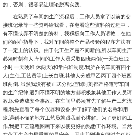
的，否则，很容易让理论脱离实践。
在熟悉了车间的生产流程后，工作人员拿了以前的交
接班记录等一些资料给我看，在翻看这些资料的过程中，
有不懂或弄不清楚的资料，我积极向工作人员请教，在他
们的耐心指导下，我对车间的整个产品检验的程序方法有
了一定上的认识。由于化工生产是不间断的,所以车间生产
必须时刻有人,车间的工作人员采取四班两倒(一天白班12
小时 一天晚班 休两天)和常白班制度.我所在的车间有四个
人(主任,工艺员等)上长白班,其他人分成甲乙丙丁四个班四
班两倒. 虽然我没有被正式分配,但我时刻都严格遵守车间
的生产纪律,遇到不懂不明的地方都积极象其他工作人员请
教,以免造成安全事故。在车间里必须首先了解生产工艺流
程,我先查看了每个仪器和设备,并了解了他们的名称和用
途,遇到不懂的地方工艺员就跟我耐心讲解。为了更好的工
作,我把工艺流程图画下来以便更好的熟悉工作环境。当然
在化工生产中最重要的是安全，因此我刚进车间时主任就