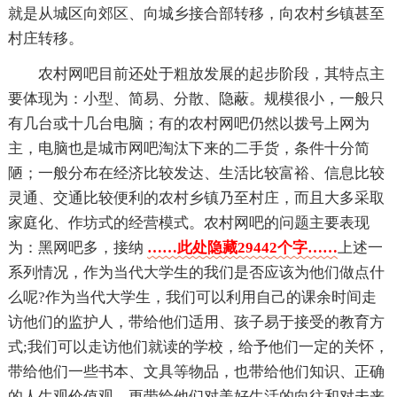
就是从城区向郊区、向城乡接合部转移，向农村乡镇甚至
村庄转移。
农村网吧目前还处于粗放发展的起步阶段，其特点主
要体现为：小型、简易、分散、隐蔽。规模很小，一般只
有几台或十几台电脑；有的农村网吧仍然以拨号上网为
主，电脑也是城市网吧淘汰下来的二手货，条件十分简
陋；一般分布在经济比较发达、生活比较富裕、信息比较
灵通、交通比较便利的农村乡镇乃至村庄，而且大多采取
家庭化、作坊式的经营模式。农村网吧的问题主要表现
为：黑网吧多，接纳
……此处隐藏29442个字……
上述一
系列情况，作为当代大学生的我们是否应该为他们做点什
么呢?作为当代大学生，我们可以利用自己的课余时间走
访他们的监护人，带给他们适用、孩子易于接受的教育方
式;我们可以走访他们就读的学校，给予他们一定的关怀，
带给他们一些书本、文具等物品，也带给他们知识、正确
的人生观价值观，更带给他们对美好生活的向往和对未来