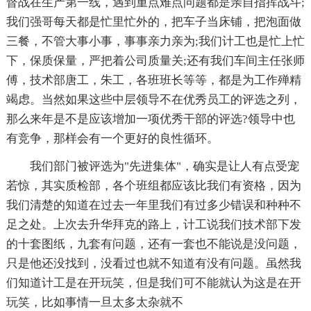
督战在生产第一线，遇到重点难点问题都是亲自指挥战斗;
我们强哥每天都是忙里忙外的，把车子当床铺，把泡面做
三餐，不管大事小事，事事亲力亲为;我们计工也是忙上忙
下，保质保量，严把着公司质量关;还有我们车间主任张师
傅，技术部唐工，朱工，各班班长等等，都是为工作殚精
竭虑。当然如果这些中层领导不在优秀员工的评选之列，
那么来年是不是应该增加一项优秀干部的评选?领导中也
有竞争，那样会有一个更好的良性循环。
我们部门被评选为"先进集体"，确实是让人有点受宠
若惊，其实质检部，各个班组都应该比我们有资格，因为
我们清楚的知道在过去一年里我们有过多少错误和种种不
足之处。上次去升华拜克的路上，计工说我们技术部下发
的十套图纸，九套有问题，还有一套也不能说是没问题，
只是他还没找到，没看过也就不知道有没有问题。虽然我
们知道计工是在开玩笑，但是我们可不能就认为这是在开
玩笑，比如事情一旦太多太杂就不