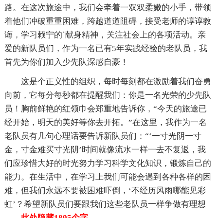
路。在这次旅途中，我们会牵着一双双柔嫩的小手，带领
着他们冲破重重困难，跨越道道阻碍，接受老师的谆谆教
诲，学习赖宁的`献身精神，关注社会上的各项活动。亲
爱的新队员们，作为一名已有5年实践经验的老队员，我
首先为你们加入少先队深感自豪！
这是个正义性的组织，每时每刻都在激励着我们奋勇
向前，它每分每秒都在提醒我们：你是一名光荣的少先队
员！胸前鲜艳的红领巾会郑重地告诉你，“今天的旅途已
经开始，明天的美好等你去开拓。”在这里，我作为一名
老队员有几句心理话要告诉新队员们：“‘一寸光阴一寸
金，寸金难买寸光阴’时间就像流水一样一去不复返，我
们应珍惜大好的时光努力学习科学文化知识，锻炼自己的
能力。在生活中，在学习上我们可能会遇到各种各样的困
难，但我们永远不要被困难吓倒，‘不经历风雨哪能见彩
虹’？希望新队员们要跟我们这些老队员一样争做有理想
……此处隐藏1895个字……