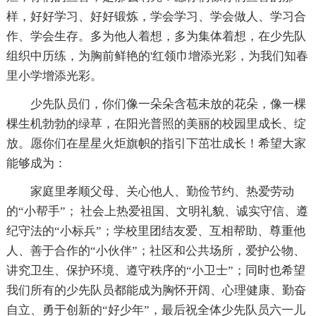
样，好好学习、好好锻炼，学会学习、学会做人、学习合
作、学会生存。多为他人着想，多为集体着想，在少先队
组织中历练，为胸前鲜艳的'红领巾增添光彩，为我们知春
里小学增添光彩。
少先队员们，你们像一朵朵含苞未放的花朵，像一棵
棵生机勃勃的绿草，在阳光普照的美丽的校园里成长、绽
放。愿你们在星星火炬旗帜的指引下茁壮成长！希望大家
能够成为：
家庭里孝顺父母、关心他人、勤俭节约、热爱劳动
的“小帮手”； 社会上热爱祖国、文明礼貌、诚实守信、遵
纪守法的“小标兵”；学校里团结友爱、互相帮助、尊重他
人、善于合作的“小伙伴”；社区和公共场所，爱护公物、
讲究卫生、保护环境、遵守秩序的“小卫士”；同时也希望
我们所有的少先队员都能成为胸怀开阔、心理健康、勤奋
自立、勇于创新的“好少年”，最后祝全体少先队员六一儿