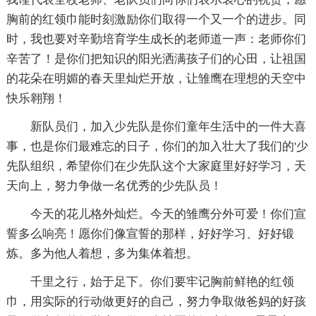
胸前的红领巾能时刻激励你们取得一个又一个的进步。同
时，我也要对辛勤培育学生成长的老师道一声：老师你们
辛苦了！是你们把知识的阳光洒满孩子们的心田，让祖国
的花朵在明媚的春天里灿烂开放，让雏鹰在理想的天空中
快乐翱翔！
新队员们，加入少先队是你们童年生活中的一件大喜
事，也是你们最难忘的日子，你们的加入壮大了我们的'少
先队组织，希望你们在少先队这个大家庭里好好学习，天
天向上，努力争做一名优秀的少先队员！
今天的花儿格外灿烂。今天的雏鹰分外可爱！你们宣
誓多么响亮！愿你们像宣誓的那样，好好学习、好好锻
炼。多为他人着想，多为集体着想。
千里之行，始于足下。你们要牢记胸前鲜艳的红领
巾，用实际的行动做更好的自己，努力争取做爸妈的好孩