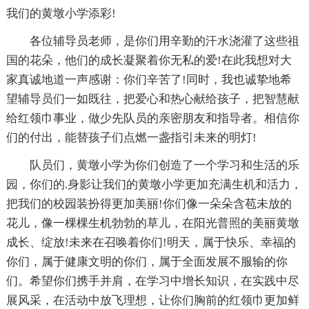
我们的黄墩小学添彩!
各位辅导员老师，是你们用辛勤的汗水浇灌了这些祖
国的花朵，他们的成长凝聚着你无私的爱!在此我想对大
家真诚地道一声感谢：你们辛苦了!同时，我也诚挚地希
望辅导员们一如既往，把爱心和热心献给孩子，把智慧献
给红领巾事业，做少先队员的亲密朋友和指导者。相信你
们的付出，能替孩子们点燃一盏指引未来的明灯!
队员们，黄墩小学为你们创造了一个学习和生活的乐
园，你们的.身影让我们的黄墩小学更加充满生机和活力，
把我们的校园装扮得更加美丽!你们像一朵朵含苞未放的
花儿，像一棵棵生机勃勃的草儿，在阳光普照的美丽黄墩
成长、绽放!未来在召唤着你们!明天，属于快乐、幸福的
你们，属于健康文明的你们，属于全面发展不服输的你
们。希望你们携手并肩，在学习中增长知识，在实践中尽
展风采，在活动中放飞理想，让你们胸前的红领巾更加鲜