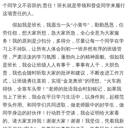
个同学义不容辞的.责任！班长就是带领和督促同学来履行
这项责任的人。
假如我是班长，我愿当一头“小黄牛”，勤勤恳恳，任
劳任怨，想大家所想，急大家所急，全心全意为大家服
务！我的原则是少扣分，多得分，尽量让每一个同学在学
习上不掉队，让所有人体会到初一*班井然有序的班级管
理，严肃活泼的学习氛围，蓬勃向上的精神面貌。假如我
是班长，我会让班级人人有事干，事事有人干，大胆负
责，我也会随时听取大家的批评和建议，不断改进工作方
式，让班级勇往直前，实现“金龙奥班”的理想。“火车跑
得快，全靠车头带！”老师的批语我会时刻铭记，如果我
当上了班长，我会在平日学习生活中，以身作则，起模范
带头作用。和同学们共同进取，做老师眼中的好学生，做
同学身边的好伙伴！行动胜于空谈，我会证明给大家看
的。请大家支持我！谢谢大家！谢谢！我坚信，凭着我新