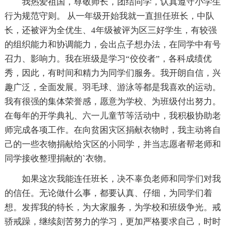
我热爱祖国，尊敬师长，团结同学，认真遵守小学生
行为规范守则。 从一年级开始我就一直担任班长，中队
长，还被评为全优生、4年级被评为区三好学生，有较强
的组织能力和协调能力，会出点子想办法，在同学中有号
召力、影响力。我在班级是学习“佼佼者”，各科成绩优
秀，因此，有时间和精力为同学们服务。我开朗自信，兴
趣广泛，全面发展。羽毛球、游泳等都是我喜欢的运动。
我有很强的集体荣誉感，愿意为学校、为班级付出努力。
在每年的开学典礼、六一儿童节等活动中，我积极协助老
师完成各项工作。在向贫困灾区捐献衣物时，我主动将自
己的一些衣物捐献给灾区的小同学，并当志愿者帮老师和
同学接收整理捐献的`衣物。
如果这次我能连任班长，决不辜负老师和同学们对我
的信任。无论做什么事，都要认真、仔细，为同学们着
想。发挥我的特长，为大家服务，为学校和班级争光。戒
骄戒躁，继续刻苦努力的学习，更加严格要求自己，时时