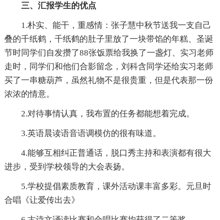
三、汇报学生的优点
1.朴实、能干，重感情：张子慧中秋节送我一支自己
叠的千纸鹤，千纸鹤的肚子里放了一块带馅的年糕、圣诞
节时同学们自发攒了88张饭票给我换了一盏灯、实习老师
走时，同学们和他们合影留念，刘科含同学还给实习老师
买了一串糖葫芦，虽然礼物不是很贵重，但是代表那一份
浓浓的情意。
2.对待事情认真，我布置的任务都能想着完成。
3.英语晨读语音语调模仿的很有味道。
4.能够互相纠正普通话，脱口秀主持和表演都有很大
进步，受到学校领导的大会表扬。
5.学校提倡素质教育，课外活动课丰富多彩。元旦时
合唱《让爱传出去》
6.古诗文诵读比赛和合唱比赛均获得了二等奖