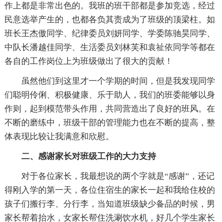
作上都是非常出色的。我班的班干部都是参加竞选，经过
民意选举产生的，也都各负其责成为了班级的顶梁柱。如
班长王杰傲同学、纪律委员刘妍同学、学委陈驰昊同学、
中队长潘越佳同学、生活委员刘林芙和袁祉依同学等都在
各自的工作岗位上为班级做出了很大的贡献！
虽然他们到这里才一个学期的时间，但是我发现同学
们聪明伶俐、积极健康、乐于助人，我们的班委能够以身
作则，起到模范带头作用，共同营造出了良好的班风。在
不断的磨练中，班级干部的管理能力也在不断的提高，整
体表现比较让我满意和欣慰。
二、感谢家长对班级工作的大力支持
对于各位家长，我最想说的两个字就是“感谢”，还记
得刚入学的第一天，各位住宿生的家长一起和我给住校的
孩子们搬行李、分行李，当知道班级缺少备品的时候，男
家长帮着抬水，女家长帮住洗涮饮水机，好几个学生家长