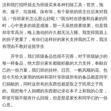
没和我打招呼就去为班级买来各种扫除工具：笤笊，拖
布、撮子、垃圾桶、抹布等，有个新班的班主任后来对我
说：“你班家长怎么那么好呢！”我当时在骄傲和自豪的同
时，心中更多的就是感激，那一天虽然很累很累，但是我
却非常高兴，晚上激动的许久都无法入睡。我觉得我肩上
的担子更重了，有你们这样好的家长支持我的工作，我没
有理由不教好这批学生
开学后，我们班级备品也很不完善，对于班级缺少的
每一样备品，绝大部分家长都能积极的大力支持，奉献自
己的一份力量，我们班的挂钟、日历、一帆风顺的花、包
括今天给大家用的纸杯和茶叶等班级所有的备品都是同学
们捐献的，同时这所有的东西也都是取之于民用之于民
的。我把每个人捐赠的东西都记录在本子上和我的心里，
即使可能不能有什么回报，但是那是家长和同学们的一份
心意。