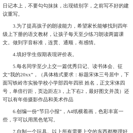
日记本上，不要勾勾抹抹，出现错别字，之前写不好的建
议重写。
3.为了提高孩子的朗读能力，希望家长能够找到四年
级上下册的语文教材，让孩子每天至少练习朗读两篇课
文。做到字音标准，连贯、通顺，有感情。
4.填好学生假期表现评价表。
5.每名同学至少上交一篇优秀日记、读书体会、征
文“我的20xx”，（具体格式要求：标题宋体三号居中，下
面写铁岭市实验学校小学部四年四班 姓名，正文宋体四
号，单倍行距，页边距左3，上下右2，最好图文并茂）还
可以有年俗摄影作品和美术作品
6.创编一份“节日小报”，A4纸横着画，色彩丰富一
些，字可以用黑色笔写。
7.自制一个玩具。以上所有需要上交的东西都整理好