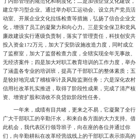
了内部管理的规范化和制度化；二是加强企业文化建设，
建立学习型企业。通过举办职工运动会、设立共产党员活
动室、开展企业文化拉练检查等措施，弘扬了信合企业文
化，增强了员工的凝聚力和向心力。三是安全保卫和党风
廉政建设实行逐级负责制，落实了管理责任，科技创安共
投入资金172万元，加大了安防设施改造力度，同时成立
了监察室，加大了监督检查力度，全辖实现全年无事故、
无经济案件；四是加大对职工教育培训的工作力度，举办
了涵盖各专业的培训班，提高了干部职工的整体素质；五
是较好地完成了稽核审计及风险监测任务；六是深化农村
信用社改革扎实推进，取得了阶段性成果，完成了清产核
资、增资扩股和清收不良贷款阶段性任务。
一年来，成绩有目共睹，更来之不易，它凝聚了全行
广大干部职工的辛勤汗水，和来自各方面的大力支持。借
此机会，我代表区行领导班子，向在座的各位并通过你
们，向辛勤耕耘在改革经营战线上的干部职工表示崇高的