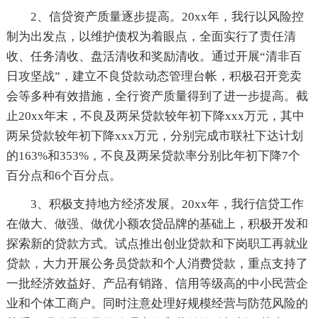
2、信贷资产质量逐步提高。20xx年，我行以风险控
制为出发点，以维护债权为着眼点，全面实行了责任清
收、任务清收、盘活清收和奖励清收。通过开展“清非百
日攻坚战”，建立不良贷款动态管理台帐，积极召开竞卖
会等多种有效措施，全行资产质量得到了进一步提高。截
止20xx年末，不良及两呆贷款较年初下降xxx万元，其中
两呆贷款较年初下降xxx万元，分别完成市联社下达计划
的163%和353%，不良及两呆贷款率分别比年初下降7个
百分点和6个百分点。
3、积极支持地方经济发展。20xx年，我行信贷工作
在做大、做强、做优小额农贷品牌的基础上，积极开发和
探索新的贷款方式。试点推出创业贷款和下岗职工再就业
贷款，大力开展公务员贷款和个人消费贷款，重点支持了
一批经济效益好、产品有销路、信用等级高的中小民营企
业和个体工商户。同时注意处理好规模经营与防范风险的