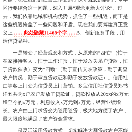
区行要结合这一问题，深入开展“观念更新大讨论”。过
去，我们依靠地域和机构优势，抓住了一些机遇，而正是
这些机遇掩盖了一些问题和矛盾。现在我们要筹建真正意
义上
……此处隐藏11468个字……
5、创新服务手段，用
活信贷品种。
一是转变了经营观念和方式，从原来的“四忙”（忙于
在家接待客人，忙于工作汇报，忙于发放关系户贷款，忙
于贷款催收）变为“四勤”（勤于宣传支农政策，勤于调查
农户情况，勤于审查贷款证和勤于发放贷款证）。信用社
由等客上门变为信贷员上门营销。多宝信用社信贷员郑书
洋五共为x户农户发放了贷款证，贷款投放从20xx的x万元
增至今的x万元，利息收入x万元到x万元，经营业绩增
长。农户由上门求贷变为随用随贷，极大地方便了农户，
最大限度地满足了农户资金需求。
二是灵活运用贷款方式，切实解决大额贷款农户不能