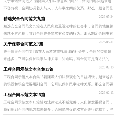
关于承诺合同范文9篇随着人们法律意识的建立，合同的地位越来越
不容忽视，合同协调着人与人，人与事之间的关系。那么一般合同是
怎么起草的呢？以下是小编为大家整理的承诺合同9篇，欢...
2026-05-24
精选安全合同范文九篇
精选安全合同范文九篇在人民愈发重视法律的社会中，合同的地位越
来越不容忽视，签订合同也是非常有必要的行为。那么制定合同书有
什么需要注意的呢？以下是小编精心整理的安全合同...
2026-05-11
关于保养合同范文7篇
关于保养合同范文7篇在人民愈发重视法律的社会中，合同的类型越
来越多，它可以保护民事法律关系。知道吗，写合同可是有方法的
哦，下面是小编收集整理的保养合同7篇，希望能够帮助到大...
2026-02-13
工程合同示范文本合集15篇
工程合同示范文本合集15篇随着人们法律观念的日益增强，越来越多
的场景和场合需要用到合同，它可以保护民事法律关系。那么合同要
怎么拟定？想必这让大家都很苦恼吧，以下是小编为大...
2026-02-13
工程合同示范文本15篇
工程合同示范文本15篇随着法律法规不断完善，人们越发重视合同，
我们用到合同的地方越来越多，合同能够促使双方正确行使权力，严
格履行义务。合同有不同的类型，当然也有不同的目的，以...