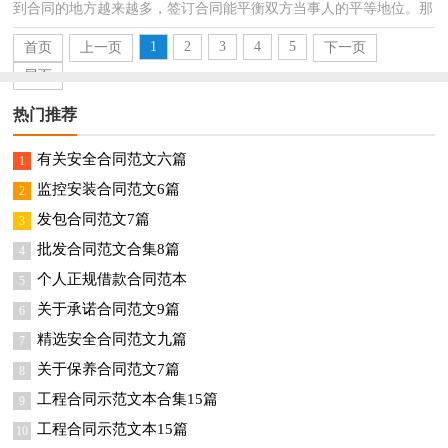
到合同的地方越来越多，签订合同能平衡双方当事人的平等地位。那
么常见的合同书是什么样的呢？以下是小编收集整理...
1
2
3
4
5
首页
上一页
下一页
尾页
热门推荐
有关安全合同范文六篇
1
监控安装合同范文6篇
2
发包合同范文7篇
3
批发合同范文合集8篇
4
个人正规借款合同范本
5
关于承诺合同范文9篇
6
精选安全合同范文九篇
7
关于保养合同范文7篇
8
工程合同示范文本合集15篇
9
工程合同示范文本15篇
10