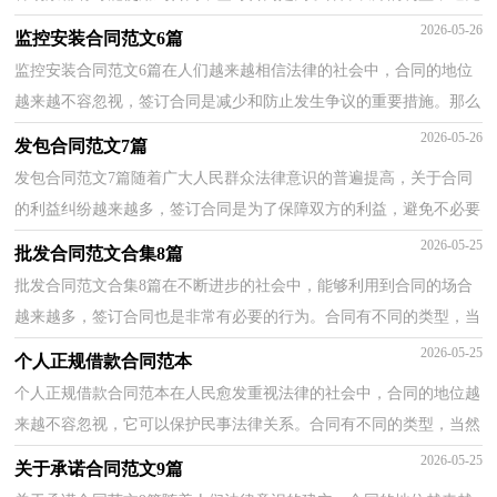
不必要的争端。那么正式、规范的合同是什么样的呢？下...
2026-05-26
监控安装合同范文6篇
监控安装合同范文6篇在人们越来越相信法律的社会中，合同的地位
越来越不容忽视，签订合同是减少和防止发生争议的重要措施。那么
问题来了，到底应如何拟定合同呢？下面是小编整理的...
2026-05-26
发包合同范文7篇
发包合同范文7篇随着广大人民群众法律意识的普遍提高，关于合同
的利益纠纷越来越多，签订合同是为了保障双方的利益，避免不必要
的争端。那么大家知道合法的合同书怎么写吗？下面是...
2026-05-25
批发合同范文合集8篇
批发合同范文合集8篇在不断进步的社会中，能够利用到合同的场合
越来越多，签订合同也是非常有必要的行为。合同有不同的类型，当
然也有不同的目的，以下是小编精心整理的批发合同8篇...
2026-05-25
个人正规借款合同范本
个人正规借款合同范本在人民愈发重视法律的社会中，合同的地位越
来越不容忽视，它可以保护民事法律关系。合同有不同的类型，当然
也有不同的目的，以下是小编整理的个人正规借款合同...
2026-05-25
关于承诺合同范文9篇