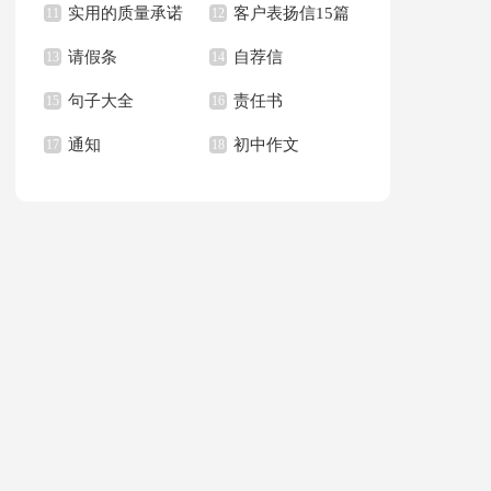
实用的质量承诺
客户表扬信15篇
文400字九篇
11
新学期作文合集九篇
12
请假条
自荐信
书模板汇总六篇
13
14
句子大全
责任书
15
16
通知
初中作文
17
18