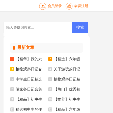
会员登录
会员注册
最新文章
【精华】我的六
【精选】六年级
1
2
植物观察日记合
关于游玩的日记
年级小学作文锦集6
3
年的作文300字8篇
4
中学生日记精选
植物观察日记精
集15篇
5
15篇
6
篇
做家务日记合集
【热门】优秀初
15篇
7
选15篇
8
【精品】初中生
【推荐】初中生
15篇
9
中作文集锦七篇
10
精选初中生的作
【精品】六年级
作文合集十篇
11
的作文三篇
12