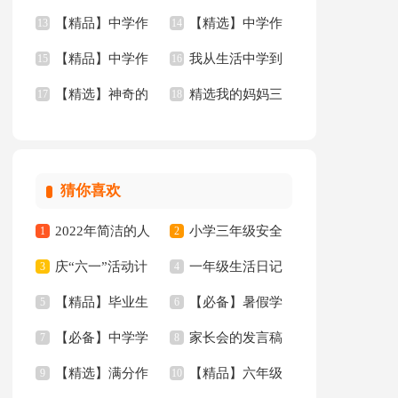
【精品】中学作
【精选】中学作
文四篇
13
年的作文3篇
14
【精品】中学作
我从生活中学到
文400字九篇
15
文600字合集8篇
16
【精选】神奇的
精选我的妈妈三
文汇总九篇
17
了语文作文(15篇)
18
三年级作文300字锦
年级作文锦集四篇
集八篇
猜你喜欢
2022年简洁的人
小学三年级安全
1
2
庆“六一”活动计
一年级生活日记
生哲理格言集合88条
3
工作总结
4
【精品】毕业生
【必备】暑假学
划
5
6
【必备】中学学
家长会的发言稿
专业求职信汇编10篇
7
习计划范文合集五篇
8
【精选】满分作
【精品】六年级
生检讨书4篇
9
10