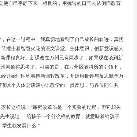
会使自己平静下来，相反的，用婉转的口气去从侧面教育
学，在这一过程中，我真切地看到了自己成长的轨迹，真切
节节撞击着智慧火花的语文课堂。主体意识，创新意识感人
，新课程真好。新课改在万州已有两岁了，如果现在谈到新
万州就值得思考了。可喜的是，在万州区教科所的引领下，
已经开始理性地看待新课程改革，开始用批评与反思赋予万
我谨以个人体会谈谈小语教学的一点反思，与各位同仁共
家长这样说：“课程改革虽是一个实验的过程，但它却关
威先生说过：“给孩子一个什么样的教育，就意味着给孩子
，学生就发展什么.”