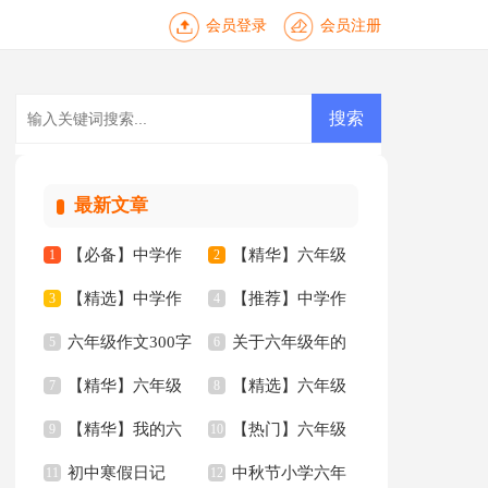
会员登录
会员注册
最新文章
【必备】中学作
【精华】六年级
1
2
【精选】中学作
【推荐】中学作
文锦集六篇
3
作文300字汇总6篇
4
六年级作文300字
关于六年级年的
文汇总8篇
5
文汇总八篇
6
【精华】六年级
【精选】六年级
汇总8篇
7
作文300字8篇
8
【精华】我的六
【热门】六年级
的作文300字集合9篇
9
的作文300字三篇
10
初中寒假日记
中秋节小学六年
年级小学作文3篇
11
年的作文300字3篇
12