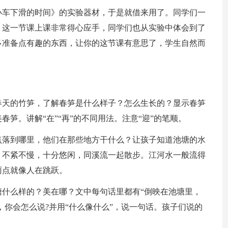
小车下滑的时间》的实验器材，于是就借来用了。同学们一
，这一节课上课非常得心应手，同学们也从实验中体会到了
多准备点有趣的东西，让你的这节课有意思了，学生自然而
春天的竹笋，了解春笋是什么样子？怎么生长的？显示春笋
笋。讲解“在”“再”的不同用法。注意“迎”的笔顺。
点落到哪里，他们在那些地方干什么？让孩子知道池塘的水
，不紧不慢，十分悠闲，同溪流一起散步。江河水一般流得
雨点就像人在跳跃。
什么样的？美在哪？文中每句话里都有“倒映在池塘里，
边上，你会怎么说?并用“什么像什么”，说一句话。孩子们说的