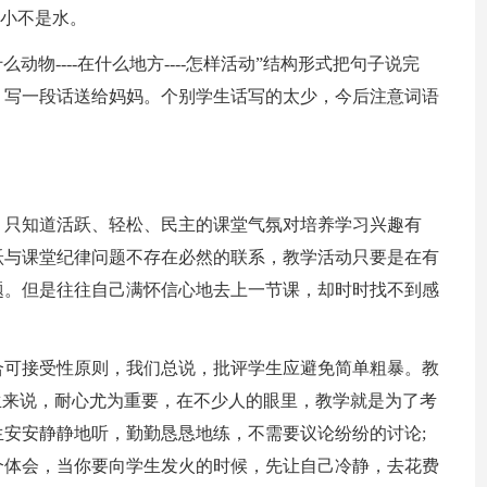
是小不是水。
动物----在什么地方----怎样活动”结构形式把句子说完
，写一段话送给妈妈。个别学生话写的太少，今后注意词语
，只知道活跃、轻松、民主的课堂气氛对培养学习兴趣有
跃与课堂纪律问题不存在必然的联系，教学活动只要是在有
题。但是往往自己满怀信心地去上一节课，却时时找不到感
合可接受性原则，我们总说，批评学生应避免简单粗暴。教
生来说，耐心尤为重要，在不少人的眼里，教学就是为了考
安安静静地听，勤勤恳恳地练，不需要议论纷纷的讨论;
个体会，当你要向学生发火的时候，先让自己冷静，去花费