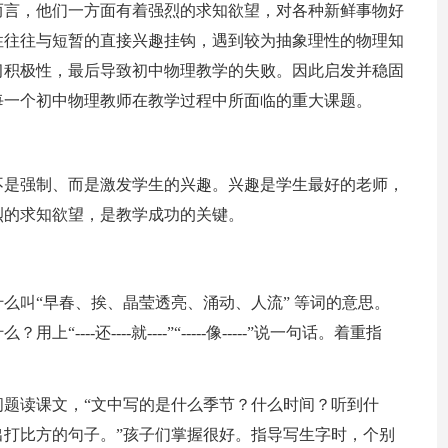
而言，他们一方面有着强烈的求知欲望，对各种新鲜事物好
性往往与短暂的直接兴趣挂钩，遇到较为抽象理性的物理知
习积极性，最后导致初中物理教学的失败。因此启发并稳固
每一个初中物理教师在教学过程中所面临的重大课题。
不是强制、而是激发学生的兴趣。兴趣是学生最好的老师，
烈的求知欲望，是教学成功的关键。
么叫“早春、挨、晶莹透亮、涌动、人流” 等词的意思。
--还----就----”“-----像-----”说一句话。着重指
题读课文，“文中写的是什么季节？什么时间？听到什
打比方的句子。”孩子们掌握很好。指导写生字时，个别