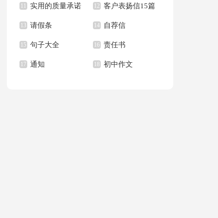
实用的质量承诺
客户表扬信15篇
文400字九篇
11
新学期作文合集九篇
12
请假条
自荐信
书模板汇总六篇
13
14
句子大全
责任书
15
16
通知
初中作文
17
18