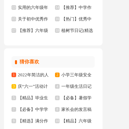
实用的六年级年
【推荐】中学作
【热】
13
级作文
14
关于初中优秀作
【热门】优秀中
的作文300字6篇
15
文3篇
16
【推荐】六年级
植树节日记(精选
文汇编10篇
17
学作文九篇
18
年的作文300字8篇
15篇)
猜你喜欢
2022年简洁的人
小学三年级安全
1
2
庆“六一”活动计
一年级生活日记
生哲理格言集合88条
3
工作总结
4
【精品】毕业生
【必备】暑假学
划
5
6
【必备】中学学
家长会的发言稿
专业求职信汇编10篇
7
习计划范文合集五篇
8
【精选】满分作
【精品】六年级
生检讨书4篇
9
10