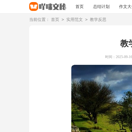
首页
总结计划
作文大
>
>
当前位置：
首页
实用范文
教学反思
教
时间：2025-09-16 