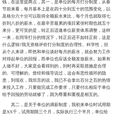
钱，在这里提两点，其一，是单位的每月打分制度，从春
节前来看，每月基本上是在四十分到五十的范围变化，以
及格分六十分可以取得全额薪水来比，每个月也就取得七
折到八折的薪水，在最辛苦最累的项目紧张时期也就五十
来分，更可笑的是，转正后适逢单位薪资体系调整，这样
一来，在同等打分的情况下，转正后还不如转正前，这是
什么逻辑?我无资格评价打分制度的合理性、科学性，但
从个人来讲，即然和单位谈好每月的薪水，就会努力工作
对得起单位的回报，而单位也应该全额发放薪水。如果有
人做不好，大家是会看得到的，到时再采取措施是合理
的、可理解的。曾经和领导说过，这会有恶性循环的隐
患，到现在，我坦言的说，我已不会拿出百分之百的热情
来投入工作，只要能完成工作要求，只要付出相应于单位
给予回报的劳动就够了，因为尊重和重视是相互的。
其二，是关于单位的调薪制度，我初来单位时试用期
是XX千，试用期限三个月，实际执行三个半月，单位给