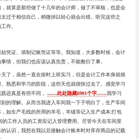
错，就算是那些做了十几年的会计师，做了不审核，也是会
能太过于相信自己，稍微掉以轻心就会出错。听完这些之
的工作。
原始凭证、填制记账凭证等等。我知道，大多数时候，会计
的事情，但我们也应该认真负责，不能敷衍了事。
一天了，虽然一直在按时上班实习，但是会计工作本身就很
解、熟悉和学习的阶段，这些天也就很快过去了。感觉学习
实践还真是有些不同，
……此处隐藏6901个字……
我学习
深刻的理解。从而当我进入车间我一下子明白了，生产车间
，如生产毛线的所用的羊毛，羊绒等记入生产成本;打包
间的工作人员的工资应记入管理费用。尽管今天在车间里
体的认识，我想在我以后接触会计账本时对库存商品的记载