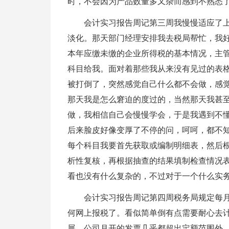
时，不会因为产品数量多又杂而感到不熟悉
会计实习报告周记第三周我慢慢适应了
淡化。那天部门经理安排我去税局帮忙，我
本年应缴未缴的企业所得税的基本情况，主
科目给我。面对着那些我从来没有见过的表
被打倒了，突然感觉自己什么都不会做，感
那天我是怎么窘迫的度过的，当然那天我甚
做，我相信自己会慢慢学会，于是我遇到不
后来脸皮好像变厚了不停的问，呵呵，都不
每个科目我要首先获取或编制明细表，然后
析性复核，再根据抽查的结果填制检查情况
看也没有什么复杂的，不过对于一个什么实
会计实习报告周记第四周税务局规定每
何网上报税了。看似简单倒有点需要耐心去
展，公司月开的发票几乎都超出定额范围外