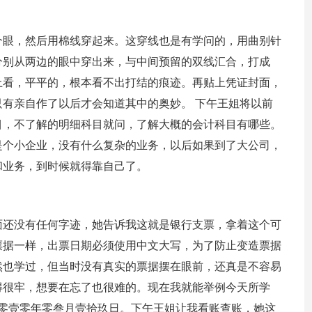
个眼，然后用棉线穿起来。这穿线也是有学问的，用曲别针
分别从两边的眼中穿出来，与中间预留的双线汇合，打成
上看，平平的，根本看不出打结的痕迹。再贴上凭证封面，
有亲自作了以后才会知道其中的奥妙。 下午王姐将以前
目，不了解的明细科目就问，了解大概的会计科目有哪些。
是个小企业，没有什么复杂的业务，以后如果到了大公司，
和业务，到时候就得靠自己了。
面还没有任何字迹，她告诉我这就是银行支票，拿着这个可
票据一样，出票日期必须使用中文大写，为了防止变造票据
然也学过，但当时没有真实的票据摆在眼前，还真是不容易
得很牢，想要在忘了也很难的。现在我就能举例今天所学
贰零壹零年零叁月壹拾玖日。下午王姐让我看账查账，她这