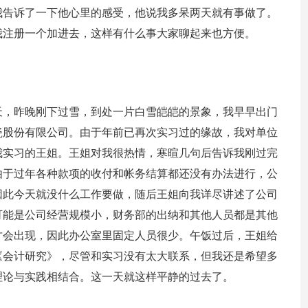
我告诉了一下他心里的感受，他说我多呆两天就有事做了。
我注册一个加进去，这样有什么事大家聊起来也方便。
天，昨晚刚下过雪，到处一片白雪皑皑的景象，我早早出门
瓷股份有限公司。由于年前已再次实习过的缘故，我对单位
我实习的王姐。王姐对我很热情，寒暄几句后告诉我刚过完
由于过年各种款项的收付和帐务结算都还没有办法进行，公
因此今天就没什么工作要做，随后王姐向我详尽讲述了公司
可能是公司经营规模小，财务部的出纳和其他人员都是其他
才会出现，因此办公室里固定人员很少。午饭过后，王姐给
《会计研究》，尽管和实习没有太大联系，但我还是希望多
理论与实践相结合。这一天就这样平静的过去了。