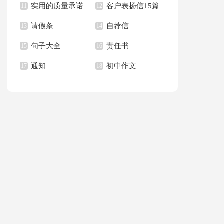
实用的质量承诺
客户表扬信15篇
文400字九篇
11
新学期作文合集九篇
12
请假条
自荐信
书模板汇总六篇
13
14
句子大全
责任书
15
16
通知
初中作文
17
18