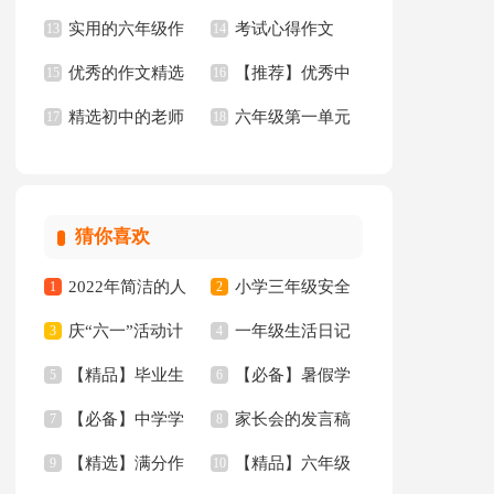
实用的六年级作
考试心得作文
文汇总10篇
13
年级作文300字汇总5
14
优秀的作文精选
【推荐】优秀中
文集合5篇
15
16
篇
精选初中的老师
六年级第一单元
15篇
17
学作文三篇
18
作文锦集10篇
作文10篇
猜你喜欢
2022年简洁的人
小学三年级安全
1
2
庆“六一”活动计
一年级生活日记
生哲理格言集合88条
3
工作总结
4
【精品】毕业生
【必备】暑假学
划
5
6
【必备】中学学
家长会的发言稿
专业求职信汇编10篇
7
习计划范文合集五篇
8
【精选】满分作
【精品】六年级
生检讨书4篇
9
10