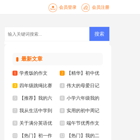
会员登录
会员注册
最新文章
学煮饭的作文
【精华】初中优
1
2
四年级跳绳比赛
伟大的母爱日记
3
秀作文10篇
4
【推荐】我的六
小学六年级我的
作文合集10篇
5
6
我从生活中学到
实用的初中周记
年级小学作文汇编6
7
同桌作文
8
关于满分英语优
端午节优秀作文
了语文作文15篇
9
汇总五篇
10
篇
【热门】初一作
【热门】我的二
秀作文锦集10篇
11
【推荐】
12