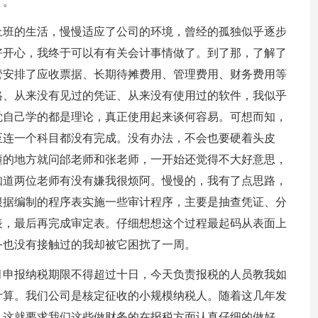
了。
上班的生活，慢慢适应了公司的环境，曾经的孤独似乎逐步
好开心，我终于可以有有关会计事情做了。到了那，了解了
管安排了应收票据、长期待摊费用、管理费用、财务费用等
格、从来没有见过的凭证、从来没有使用过的软件，我似乎
觉自己学的都是理论，真正使用起来谈何容易。可想而知，
至连一个科目都没有完成。没有办法，不会也要硬着头皮
懂的地方就问邰老师和张老师，一开始还觉得不大好意思，
知道两位老师有没有嫌我很烦阿。慢慢的，我有了点思路，
根据编制的程序表实施一些审计程序，主要是抽查凭证、分
表，最后再完成审定表。仔细想想这个过程最起码从表面上
务也没有接触过的我却被它困扰了一周。
月申报纳税期限不得超过十日，今天负责报税的人员教我如
计算。我们公司是核定征收的小规模纳税人。随着这几年发
，这就要求我们这些做财务的在报税方面认真仔细的做好，