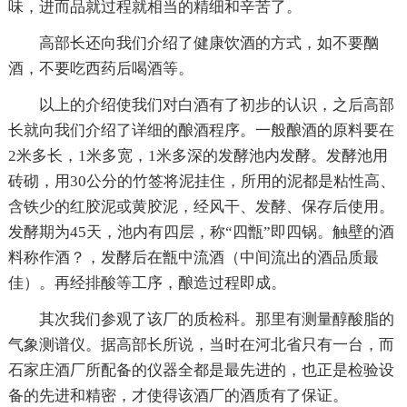
味，进而品就过程就相当的精细和辛苦了。
高部长还向我们介绍了健康饮酒的方式，如不要酗
酒，不要吃西药后喝酒等。
以上的介绍使我们对白酒有了初步的认识，之后高部
长就向我们介绍了详细的酿酒程序。一般酿酒的原料要在
2米多长，1米多宽，1米多深的发酵池内发酵。发酵池用
砖砌，用30公分的竹签将泥挂住，所用的泥都是粘性高、
含铁少的红胶泥或黄胶泥，经风干、发酵、保存后使用。
发酵期为45天，池内有四层，称“四甑”即四锅。触壁的酒
料称作酒？，发酵后在甑中流酒（中间流出的酒品质最
佳）。再经排酸等工序，酿造过程即成。
其次我们参观了该厂的质检科。那里有测量醇酸脂的
气象测谱仪。据高部长所说，当时在河北省只有一台，而
石家庄酒厂所配备的仪器全都是最先进的，也正是检验设
备的先进和精密，才使得该酒厂的酒质有了保证。