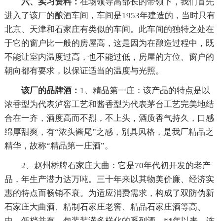
六、实习资料：
在场领导高部长的带领下，我们首先
进入了该厂的酿酒车间，车间是1953年建造的，当时只有
北京、天津和石家庄有类似的车间。此车间的独特之处在
于它的窗户比一般的房屋高，这是因为在酿造过程中，既
不能让室内温度过高，也不能过低，房屋的方位、窗户的
朝向都有要求，以保证适当的温度与光照。
该厂的品牌酒：
1、精品第一庄：该产品的特点是以
浓香型为代表泸窖工艺和酱香型为代表茅台工艺完美地结
合在一齐，酒度高而不烈，不上头，酒质香气持久，口感
绵厚甜爽，有“浓头酱尾”之感，别具风格，是我厂精品之
精华，故称“精品第一庄酒”。
2、赵州桥牌石家庄大曲：它是70年代初开发的老产
品，年生产潜力达万吨。三十年来以其物美价廉、经济实
惠的特点而畅销不衰。为适应消费需求，构成了双防伪新
石家庄大曲酒、精制石家庄老窖、精品石家庄酒等高、
中、低档并有，包装装潢多样化的系列酒。**年以来，连