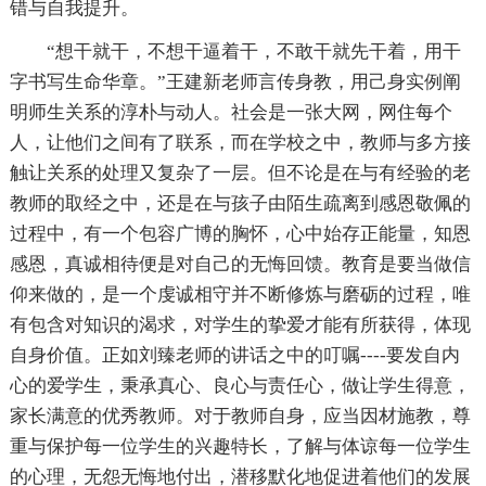
错与自我提升。
“想干就干，不想干逼着干，不敢干就先干着，用干
字书写生命华章。”王建新老师言传身教，用己身实例阐
明师生关系的淳朴与动人。社会是一张大网，网住每个
人，让他们之间有了联系，而在学校之中，教师与多方接
触让关系的处理又复杂了一层。但不论是在与有经验的老
教师的取经之中，还是在与孩子由陌生疏离到感恩敬佩的
过程中，有一个包容广博的胸怀，心中始存正能量，知恩
感恩，真诚相待便是对自己的无悔回馈。教育是要当做信
仰来做的，是一个虔诚相守并不断修炼与磨砺的过程，唯
有包含对知识的渴求，对学生的挚爱才能有所获得，体现
自身价值。正如刘臻老师的讲话之中的叮嘱----要发自内
心的爱学生，秉承真心、良心与责任心，做让学生得意，
家长满意的优秀教师。对于教师自身，应当因材施教，尊
重与保护每一位学生的兴趣特长，了解与体谅每一位学生
的心理，无怨无悔地付出，潜移默化地促进着他们的发展