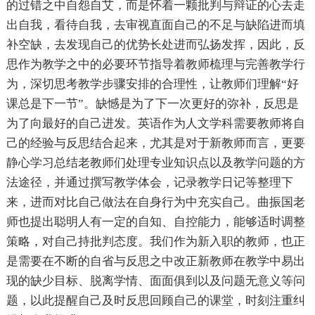
的过错之中自怨自艾，而是怀着一颗批判与辩证的心去走
出自我，看待自我，去审视直面自己的不足与缺陷进而填
补空缺，去发现自己的优势长处进而弘扬发挥，因此，反
思作为教学之中的必要环节指导着教师梳理与完善教学行
为，深切思考教学步骤安排的合理性，让教师们理解“好
课总是下一节”。缺憾是为了下一次更好的弥补，反思是
为了向最好的自己进发。英语作为人文学科需要教师将自
己的经验与反思结合起来，尤其是对于新教师而言，更要
静心学习总结老教师们处理专业知识点以及教学问题的方
法途径，并通过撰写教学体会，记录教学日记等整理下
来，进而对比自己做法在自身行为中充实自己。曲振国老
师也提出聪明人有一定的自知、自控能力，能够适时调整
策略，对自己持批判态度。我们作为新入职的教师，也正
是需要在不断的自省与反思之中改正新教师在教学中易出
现的缺少目标、脱离学情、面面俱到以及问题无意义等问
题，以此提醒自己及时反思回顾自己的课堂，时刻注重纠