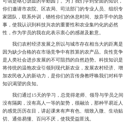
可谓是呕心沥血的辛勤园丁。为了我们学到全面的知识，
你们邀请市农院、区农局、司法部门的专业人员、组织专
家团队，联系外训，牺牲你们的休息时间、放弃手中的急
事，使我认识到科技兴农的重要性和农业集约化的必然
性，作为学员的我在此表示衷心的感谢及歉意。
我们农村经济发展之所以与城市存在相当大的距离是
因为缺少合格的在市场竞争中有胜算的农产品。良性竞争
是人类社会进步发展的不可阻挡的自然趋势。科技知识是
将传统的温饱农业引领到现代新农业，发展农村经济、增
加农民收入的新动力，是你们的言传身教呼唤我们对科学
知识渴望的良知。
我们通过15天的学习，总觉得老师、领导与学员之间
没有隔阂，没有高人一等的架势，很融洽，那种平易近人
的感觉历历在目，讲起课来有声有色、细致入微、生动贴
切、通俗易懂、百问不厌，使我受益匪浅。