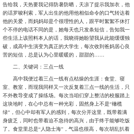
告给我，天热要我记得防暑防晒，天凉了提示我加衣，他
的话罗唆利索，军人出生的他用他相似命令的口气转达着
他的关爱，而妈妈却是个很理性的人，跟平时絮絮不休打
个不停的电话不同的是，她每天也只发条短信，告知我一
些生活上该照料本人的话，我晓得她盼望我从此能缓缓独
破，成高中生演变为真正的大学生，每次收到爸妈居心良
苦的短信，总是认为心里暖暖的，甜甜的……
二、关键词：三点一线
高中我便过着三点一线有点枯燥的生涯：食堂、寝
室、教室，而现我同样又一次反复着三点一线的生活，只
不外教导变成了操练场。每次当咱们穿上整洁的校服踏上
这块地时，在心中总有一种光彩，固然身上不是“橄榄
绿”，但心中却有军人的感到，每次分开这里，既带着满
身疲乏，同时也带着迫不急待的高兴，由于终于能够吃饭
了。食堂里总是“人隐士海”，气温也很高，每次胡乱扒着