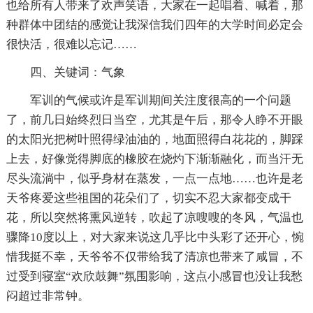
也给所有人带来了欢声笑语，大家在一起唱着、喊着，那
种群体中团结的感觉让我深信我们四年的大学时间必定会
很快活，很难以忘记……
四、关键词：气象
军训的气候或许是军训期间关注度很高的一个问题
了，前几日始终烈日当空，尤其是午后，那令人睁不开眼
的太阳光把树叶照得绿油油的，地面照得白花花的，脚踩
上去，好像觉得脚底的橡胶在烧灼下渐渐融化，而当汗无
尽头流淌中，似乎身材在蒸发，一点一点地……也许是老
天爷疼爱这些祖国的花朵们了，切实不忍大家都变成干
花，所以突然将熏风逆转，吹起了凉嗖嗖的冬风，气温也
骤降10度以上，对大家来说这几乎比中头彩了还开心，惋
惜我挺不幸，天爷爷不仅带给我了清凉也带来了咸冒，不
过受到寝室“欢欣鼓舞”氛围影响，这点小感冒也没让我愁
闷超过非常钟。