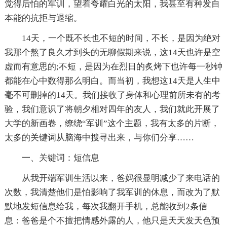
觉得后怕的军训，望着夸耀白光的太阳，我甚至有种发自
本能的抗拒与退缩。
14天，一个既不长也不短的时间，不长，是因为绝对
我那个熬了良久才到头的无聊假期来说，这14天也许是空
虚而有意思的;不短，是因为在烈日的炙烤下也许每一秒钟
都能在心中数得那么明白。而当初，我想这14天是人生中
毫不可删掉的14天。我们接收了身体和心理前所未有的考
验，我们意识了将朝夕相对四年的友人，我们就此开展了
大学的新画卷，缭绕“军训”这个主题，我有太多的片断，
太多的关键词从脑海中搜寻出来，与你们分享……
一、关键词：短信息
从我开端军训生活以来，爸妈很显明减少了来电话的
次数，我清楚他们是怕影响了我军训的休息，而改为了默
默地发短信息给我，每次我翻开手机，总能收到2条信
息：爸爸是个不擅把情感外露的人，他只是天天发天色预