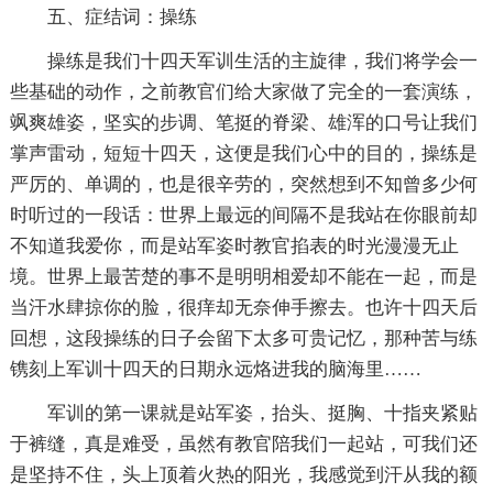
五、症结词：操练
操练是我们十四天军训生活的主旋律，我们将学会一
些基础的动作，之前教官们给大家做了完全的一套演练，
飒爽雄姿，坚实的步调、笔挺的脊梁、雄浑的口号让我们
掌声雷动，短短十四天，这便是我们心中的目的，操练是
严厉的、单调的，也是很辛劳的，突然想到不知曾多少何
时听过的一段话：世界上最远的间隔不是我站在你眼前却
不知道我爱你，而是站军姿时教官掐表的时光漫漫无止
境。世界上最苦楚的事不是明明相爱却不能在一起，而是
当汗水肆掠你的脸，很痒却无奈伸手擦去。也许十四天后
回想，这段操练的日子会留下太多可贵记忆，那种苦与练
镌刻上军训十四天的日期永远烙进我的脑海里……
军训的第一课就是站军姿，抬头、挺胸、十指夹紧贴
于裤缝，真是难受，虽然有教官陪我们一起站，可我们还
是坚持不住，头上顶着火热的阳光，我感觉到汗从我的额