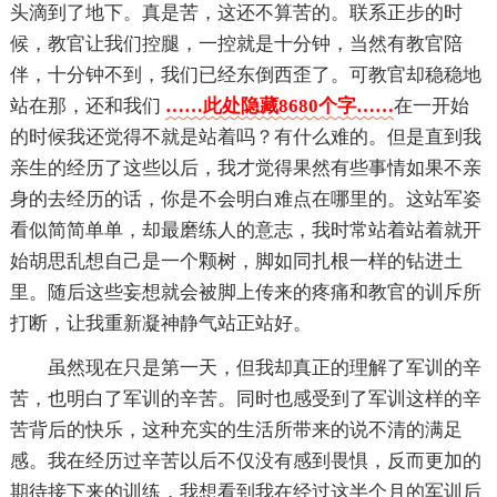
头滴到了地下。真是苦，这还不算苦的。联系正步的时
候，教官让我们控腿，一控就是十分钟，当然有教官陪
伴，十分钟不到，我们已经东倒西歪了。可教官却稳稳地
站在那，还和我们
……此处隐藏8680个字……
在一开始
的时候我还觉得不就是站着吗？有什么难的。但是直到我
亲生的经历了这些以后，我才觉得果然有些事情如果不亲
身的去经历的话，你是不会明白难点在哪里的。这站军姿
看似简简单单，却最磨练人的意志，我时常站着站着就开
始胡思乱想自己是一个颗树，脚如同扎根一样的钻进土
里。随后这些妄想就会被脚上传来的疼痛和教官的训斥所
打断，让我重新凝神静气站正站好。
虽然现在只是第一天，但我却真正的理解了军训的辛
苦，也明白了军训的辛苦。同时也感受到了军训这样的辛
苦背后的快乐，这种充实的生活所带来的说不清的满足
感。我在经历过辛苦以后不仅没有感到畏惧，反而更加的
期待接下来的训练，我想看到我在经过这半个月的军训后