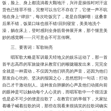
饭，脸上、身上都流淌着大颗地汗，兴许是操练时对汗这
货色已怪罪不怪，完整可以当它不存在了，它便一声不吭
地在身上“肆掠”，每次吃饭完了，老是自我解嘲：这桑拿
后果不错，饭菜口味也很不错!回到寝室，美美地洗个
澡，躺在床上，登时感到全身筋骨伸展开来，那个惬意美
妙的感觉啊——只可意会不可言传啊。
三、要害词：军歌响亮
唱军歌大略是军训最天经地义的娱乐运动了，那一首
首半志高昂的军旅旋律从教官们的喉咙嘣发出来，完完全
全就是一种震动，不仅因为他们哄亮的声音，还因为他们
那发自心坎的、坚决的报国之心，忽然想到一句话：打动
自己才干激动别人。这种发自肺腑的心声及他们动摇向前
的眼神是可以触动每个人心灵的，而唱军歌中一个很活泼
也是必不可少的便是拉歌了，在教官们的率领下，大家扯
着嗓子喊着拉歌的词，那些在我看来很搞笑的拉歌词确实