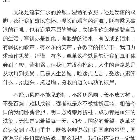
无论是流着汗水的脸颊，湿透的衣服，还是发痛的双
脚，都让我们难以忘怀。漫长而艰辛的远航，既有乘风破
浪的征帆，也有逆境不屈的脊梁，关键看你怎样驾驶自己
的生活，军训亦是如此，有酸楚的泪水，有苦咸的泪水，
有飘扬的歌声，有欢乐的笑声，在教官的指导下，我们力
求动作规范，严谨、有序，单单这些就足够让我们真正体
会到了酸、苦和累，但我们并没有抱怨，人生的道路总是
从坎坷到美景，已是人生苦短，吃这点点苦，受这点累算
什么，抬起头，挺起胸，勇敢的迈向成功的彼岸。
不经历风雨不能见彩虹，不经历风雨，长不成大树，
不受百炼，难以成钢，强者就是永不被挫折压垮。相信今
日的我们卧薪尝胆，明日必将攀月折桂，成功都是血汗的
洗染，无悔走完希望每一天。如今，国家的希望，改革的
命运交到了我们手中，既然老师说我们是国家的希望，国
家说我们是祖国的栋梁，那么我想，我们就应该也一定能