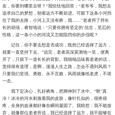
友，你要到哪里去呀？”我怯怯地回答：“老爷爷，我想去
追求自己的梦想，朝着远方不断前进。可眼下这条小河挡
住了我的去路，小河上又没有桥，我……”老者捋了捋长
长的胡须，睿智地说：“只要你拥有坚定的`信念，坚忍的
性格，这一条小小的河流又怎能阻挡你的步伐呢？
记住，你不要去想是否成功，既然已经选择了远方，
就要一直坚持下去。”说完，老者高深莫测地一笑，便离
开了，只留下一道长长的背影。我细细品味着老者的话，
觉得很有道理，是啊，漫漫人生之路，怎会不遇到风雨？
只要我们坚强、勇敢、永不言败，风雨就像纸老虎，不堪
一击。
我下定决心，扎好裤角，把脚伸到了水中。“咝”真
冷！冰冷的河水刺激着我的皮肤，像针扎似的，很疼很
疼，全身的血液都好像在瞬间凝固了。我暗想：我不能放
弃，就像那位老者所说，我已经选择了远方，就不能够在