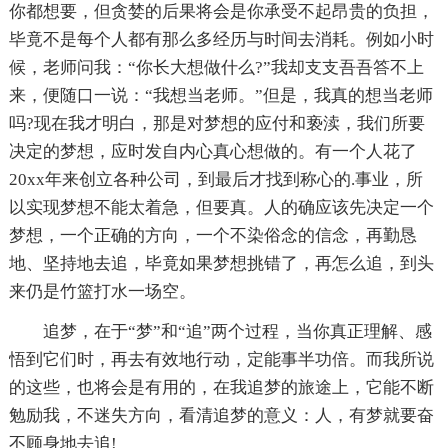
你都想要，但贪婪的后果将会是你承受不起昂贵的负担，
毕竟不是每个人都有那么多经历与时间去消耗。例如小时
候，老师问我：“你长大想做什么?”我却支支吾吾答不上
来，便随口一说：“我想当老师。”但是，我真的想当老师
吗?现在我才明白，那是对梦想的应付和亵渎，我们所要
决定的梦想，应时发自内心真心想做的。有一个人花了
20xx年来创立各种公司，到最后才找到称心的.事业，所
以实现梦想不能太着急，但要真。人的确应该先决定一个
梦想，一个正确的方向，一个不染俗念的信念，再勤恳
地、坚持地去追，毕竟如果梦想挑错了，再怎么追，到头
来仍是竹篮打水一场空。
追梦，在于“梦”和“追”两个过程，当你真正理解、感
悟到它们时，再去有效地行动，定能事半功倍。而我所说
的这些，也将会是有用的，在我追梦的旅途上，它能不断
勉励我，不迷失方向，看清追梦的意义：人，有梦就要奋
不顾身地去追!