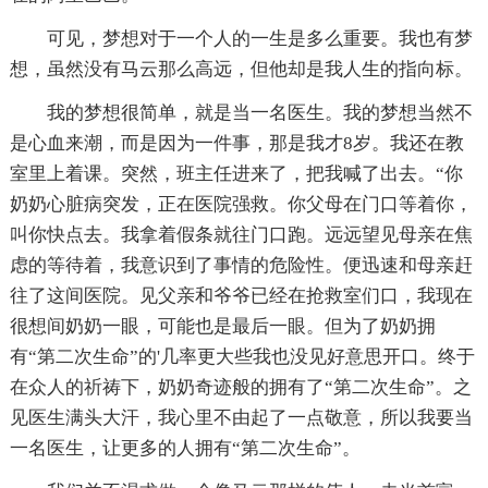
可见，梦想对于一个人的一生是多么重要。我也有梦
想，虽然没有马云那么高远，但他却是我人生的指向标。
我的梦想很简单，就是当一名医生。我的梦想当然不
是心血来潮，而是因为一件事，那是我才8岁。我还在教
室里上着课。突然，班主任进来了，把我喊了出去。“你
奶奶心脏病突发，正在医院强救。你父母在门口等着你，
叫你快点去。我拿着假条就往门口跑。远远望见母亲在焦
虑的等待着，我意识到了事情的危险性。便迅速和母亲赶
往了这间医院。见父亲和爷爷已经在抢救室们口，我现在
很想间奶奶一眼，可能也是最后一眼。但为了奶奶拥
有“第二次生命”的'几率更大些我也没见好意思开口。终于
在众人的祈祷下，奶奶奇迹般的拥有了“第二次生命”。之
见医生满头大汗，我心里不由起了一点敬意，所以我要当
一名医生，让更多的人拥有“第二次生命”。