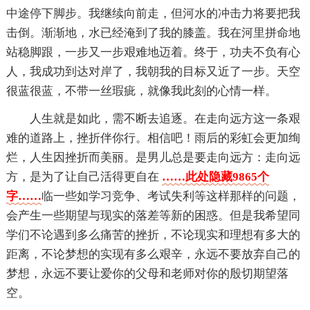
中途停下脚步。我继续向前走，但河水的冲击力将要把我
击倒。渐渐地，水已经淹到了我的膝盖。我在河里拼命地
站稳脚跟，一步又一步艰难地迈着。终于，功夫不负有心
人，我成功到达对岸了，我朝我的目标又近了一步。天空
很蓝很蓝，不带一丝瑕疵，就像我此刻的心情一样。
人生就是如此，需不断去追逐。在走向远方这一条艰
难的道路上，挫折伴你行。相信吧！雨后的彩虹会更加绚
烂，人生因挫折而美丽。是男儿总是要走向远方：走向远
方，是为了让自己活得更自在
……此处隐藏9865个
字……
临一些如学习竞争、考试失利等这样那样的问题，
会产生一些期望与现实的落差等新的困惑。但是我希望同
学们不论遇到多么痛苦的挫折，不论现实和理想有多大的
距离，不论梦想的实现有多么艰辛，永远不要放弃自己的
梦想，永远不要让爱你的父母和老师对你的殷切期望落
空。