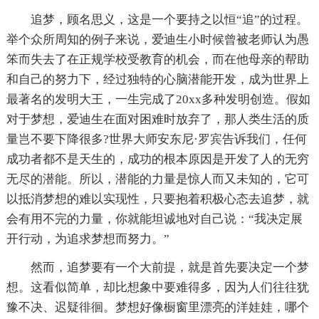
追梦，顾名思义，这是一个要持之以恒“追”的过程。
举个众所周知的例子来说，爱迪生小时候曾被老师认为愚
笨而失去了在正规学校受教育的机会，而在他母亲的帮助
和自己的努力下，经过独特的心脑潜能开发，成为世界上
最著名的发明大王，一生完成了20xx多种发明创造。假如
对于梦想，爱迪生在面对困难时放弃了，那人类生活的质
量岂不要下降很多?世界大师安东尼·罗宾告诉我们，任何
成功者都不是天生的，成功的根本原因是开发了人的无穷
无尽的潜能。所以，潜能的力量是惊人而又未知的，它可
以抵消梦想的难以实现性，只要抱着积极心态去追梦，就
会有用不完的力量，你就能坦诚地对自己说：“我决定展
开行动，为追求梦想而努力。”
然而，追梦要有一个大前提，就是首先要决定一个梦
想。这看似简单，却比想象中要难得多，因为人们往往犹
豫不决、迟疑徘徊。梦想好像橱窗里漂亮的洋娃娃，哪个