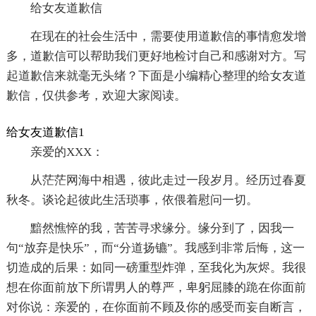
给女友道歉信
在现在的社会生活中，需要使用道歉信的事情愈发增
多，道歉信可以帮助我们更好地检讨自己和感谢对方。写
起道歉信来就毫无头绪？下面是小编精心整理的给女友道
歉信，仅供参考，欢迎大家阅读。
给女友道歉信1
亲爱的XXX：
从茫茫网海中相遇，彼此走过一段岁月。经历过春夏
秋冬。谈论起彼此生活琐事，依偎着慰问一切。
黯然憔悴的我，苦苦寻求缘分。缘分到了，因我一
句“放弃是快乐”，而“分道扬镳”。我感到非常后悔，这一
切造成的后果：如同一磅重型炸弹，至我化为灰烬。我很
想在你面前放下所谓男人的尊严，卑躬屈膝的跪在你面前
对你说：亲爱的，在你面前不顾及你的感受而妄自断言，