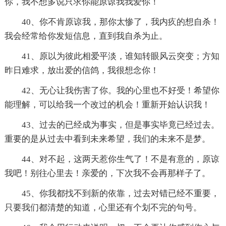
你，我不想多说只求你能原谅我我爱你！
40、你不肯原谅我，那你太惨了，我内疚的想自杀！
我会经常给你发短信息，直到我自杀为止。
41、原以为彼此相爱平淡，谁知转眼风云突变；方知
昨日难求，放出爱的信鸽，我很想念你！
42、无心让我伤害了你。我的心里也不好受！希望你
能理解，可以给我一个改过的机会！重新开始认识我！
43、过去的已经成为事实，但是事实毕竟已经过去。
重要的是从过去中看到未来希望，我们的未来不是梦。
44、对不起，这两天惹你生气了！不是有意的，原谅
我吧！别往心里去！亲爱的，下次我不会再那样子了。
45、你我都找不到新的依靠，过去对错已经不重要，
只要我们都清楚的知道，心里还有个划不完的句号。