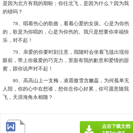
是因为北方有我的期盼；你往北飞，是因为什么？因为我
的错吗？
78、唱着伤心的歌曲，看着心爱的女孩。心是为你伤
的，歌是为你唱的，心是为你伤的。我只是想要你幸福快
乐，对不起！
79、亲爱的你要时刻注意，我随时会坐着飞毯出现你
眼前，带上你最爱的巧克力，里面有我的歉意和爱情的甜
蜜，跟你说声对不起！
80、高高山上一支梅，凌霜傲雪含嫩蕊，为何孤单无
人陪，你的心中在想谁，想你念你心好累，你可愿意随我
飞，天涯海角永相随？
点击下载文档
文档为doc格式