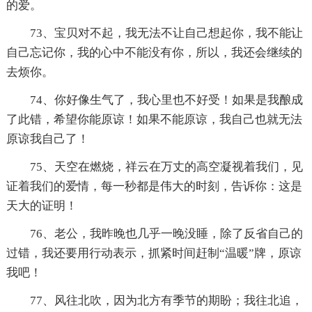
的爱。
73、宝贝对不起，我无法不让自己想起你，我不能让
自己忘记你，我的心中不能没有你，所以，我还会继续的
去烦你。
74、你好像生气了，我心里也不好受！如果是我酿成
了此错，希望你能原谅！如果不能原谅，我自己也就无法
原谅我自己了！
75、天空在燃烧，祥云在万丈的高空凝视着我们，见
证着我们的爱情，每一秒都是伟大的时刻，告诉你：这是
天大的证明！
76、老公，我昨晚也几乎一晚没睡，除了反省自己的
过错，我还要用行动表示，抓紧时间赶制“温暖”牌，原谅
我吧！
77、风往北吹，因为北方有季节的期盼；我往北追，