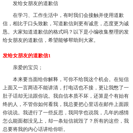
发给女朋友的道歉信
在学习、工作生活中，有时我们会接触并使用道歉
信，相比于口头致歉，写道歉信则更有诚意，态度更为诚
恳。大家知道道歉信的格式吗？以下是小编收集整理的发
给女朋友的道歉信，希望能够帮助到大家。
发给女朋友的道歉信1
亲爱的宝贝；
本来要当面给你解释，可你不给我这个机会。在短信
上面又一言两语不能讲清，打电话也不接，更让我憋了一
肚子话却无法跟你说。我自信本质不坏，还算是个有始有
终的人，不管你如何看我，我总要把心里话在邮件上面跟
你说说。我进行了一些反思，我同学也说我，几年的感情
怎么能面都没见上，却一条短信就毁了？所有的这些，我
总要将我的内心话讲给你听。