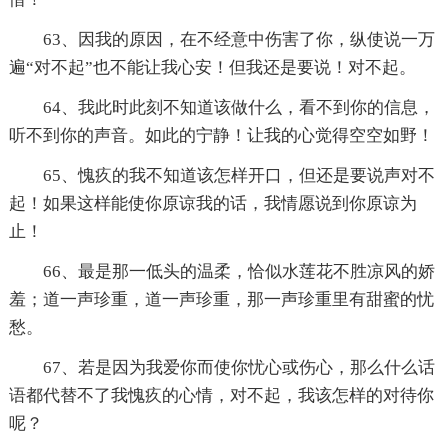
63、因我的原因，在不经意中伤害了你，纵使说一万
遍“对不起”也不能让我心安！但我还是要说！对不起。
64、我此时此刻不知道该做什么，看不到你的信息，
听不到你的声音。如此的宁静！让我的心觉得空空如野！
65、愧疚的我不知道该怎样开口，但还是要说声对不
起！如果这样能使你原谅我的话，我情愿说到你原谅为
止！
66、最是那一低头的温柔，恰似水莲花不胜凉风的娇
羞；道一声珍重，道一声珍重，那一声珍重里有甜蜜的忧
愁。
67、若是因为我爱你而使你忧心或伤心，那么什么话
语都代替不了我愧疚的心情，对不起，我该怎样的对待你
呢？