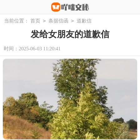
>
>
当前位置：
首页
条据信函
道歉信
发给女朋友的道歉信
时间：2025-06-03 11:20:41