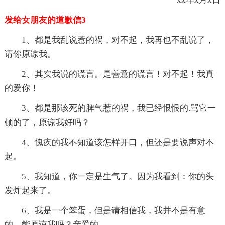
发给女朋友的道歉信3
1、都是我乱说惹的祸，对不起，我再也不乱说了，
请你原谅我。
2、其实我说的谎言。是善意的谎言！对不起！我真
的爱你！
3、都是那该死的脾气惹的祸，我已经恨恨的.骂它一
顿的了，原谅我好吗？
4、愧疚的我不知道该怎样开口，但还是要说声对不
起。
5、我知道，你一定是生气了。因为我看到：你的头
发炸起来了。
6、我是一个笨蛋，但是请相信我，我并不是有意
的。能原谅我吗？亲爱的。