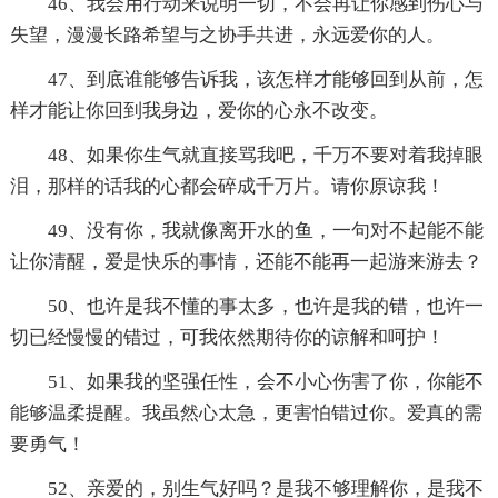
46、我会用行动来说明一切，不会再让你感到伤心与
失望，漫漫长路希望与之协手共进，永远爱你的人。
47、到底谁能够告诉我，该怎样才能够回到从前，怎
样才能让你回到我身边，爱你的心永不改变。
48、如果你生气就直接骂我吧，千万不要对着我掉眼
泪，那样的话我的心都会碎成千万片。请你原谅我！
49、没有你，我就像离开水的鱼，一句对不起能不能
让你清醒，爱是快乐的事情，还能不能再一起游来游去？
50、也许是我不懂的事太多，也许是我的错，也许一
切已经慢慢的错过，可我依然期待你的谅解和呵护！
51、如果我的坚强任性，会不小心伤害了你，你能不
能够温柔提醒。我虽然心太急，更害怕错过你。爱真的需
要勇气！
52、亲爱的，别生气好吗？是我不够理解你，是我不