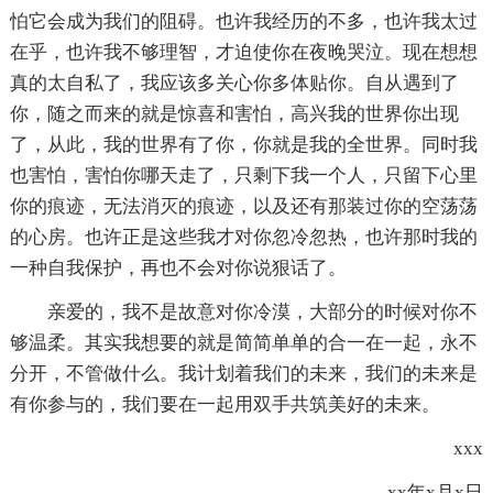
怕它会成为我们的阻碍。也许我经历的不多，也许我太过
在乎，也许我不够理智，才迫使你在夜晚哭泣。现在想想
真的太自私了，我应该多关心你多体贴你。自从遇到了
你，随之而来的就是惊喜和害怕，高兴我的世界你出现
了，从此，我的世界有了你，你就是我的全世界。同时我
也害怕，害怕你哪天走了，只剩下我一个人，只留下心里
你的痕迹，无法消灭的痕迹，以及还有那装过你的空荡荡
的心房。也许正是这些我才对你忽冷忽热，也许那时我的
一种自我保护，再也不会对你说狠话了。
亲爱的，我不是故意对你冷漠，大部分的时候对你不
够温柔。其实我想要的就是简简单单的合一在一起，永不
分开，不管做什么。我计划着我们的未来，我们的未来是
有你参与的，我们要在一起用双手共筑美好的未来。
xxx
xx年x月x日