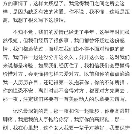
方的事情了，这样太残忍了。我觉得我们之间之所会这
样，是因为缺乏有效的沟通。你不说，我不懂，这就是距
离。我想了很久写下这段话。
不知不觉，我们的爱情已经走了半年，这半年时间虽
然很短，但我们经历了很多事，我们都曾怀疑过这份感
情，我们都迷茫过，而现在我们由不得不面对相似的痛
苦。我们在一起还没分开这么久，分开这么远，这对我们
来说都是考验，如果我们经历住了，我相信我们会更懂得
珍惜对方，会更懂得怎样去爱对方。以前和你的点点滴滴
我一人历历在目，还记得第一次抱着你，你的不知所措，
你的惶恐不安，离别时都不舍得对方，都要对方先离去，
那一夜，注定我们将要有一首美丽动人的乐章要去谱写。
记忆最深刻的是，那一夜和你一起散步，你穿高跟鞋
脚疼，我把我的人字拖给你穿，我穿你的高跟鞋，那一
刻，我在心里想，这个女人我要一辈子对她好，我要保护