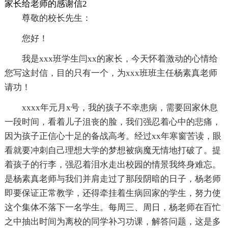
家长给老师的感谢信2
尊敬的校长先生：
您好！
我是xxx班学生闫xx的家长，今天怀着激动的心情给
您写这封信，目的只有一个，为xxx班班主任杨素真老师
请功！
xxxx年元月x号，我的孩子不幸患病，需要回家休息
一段时间，看着儿子沮丧的脸，我们强忍着心中的悲痛，
因为孩子正信心十足的备战高考。经过xx年寒窗苦读，眼
看就要冲刺自己理想大学的梦想被病魔无情地打破了。提
着孩子的行李，强忍着泪水走出校园的情景我终身难忘。
是杨素真老师与我们并肩走过了那段阴暗的日子，杨老师
即要保证正常教学，还得牵挂着生病回家的学生，努力使
这个集体不落下一名学生。每周三、周日，杨老师在百忙
之中抽出时间为离校的同学补习功课，解答问题，这是多