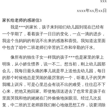
xxx
xxxx年xx月xx日
家长给老师的感谢信3
我是***的家长，孩子来到咱们幼儿园到现在已经有
一个学期了，看着孩子一日日的变化，一点一滴的进步，
我这个当妈妈的有说不出来的感激和喜悦。我知道这里面
中包含了咱中二班老师们辛苦的工作和辛勤的汗水。
像所有的独生子女一样我的孩子***也是家里的掌上
明珠，从小娇生惯养，说一不二。想当初，刚上幼儿园那
会儿，我每日最头痛的事儿就是早上送他去幼儿园，每日
的那个时候他总是哭闹的最厉害的一个，听着儿子的哭声
我嘴上训斥，可是心里总会有说不出的难受，往往忍不下
心来，把他又抱回家。即使勉强送进去了也常常是孩子在
里面哭我和他的姥姥在门外偷偷地抹眼泪。经过几次反
复，中二班的王老师跟我们耐心地做思想工作，说要消除