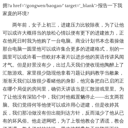
拥?a href='/gongwen/baogao/' target='_blank'>报告一下我
家庞的环境?
两年前，女子上初三，进建压力比较除夜，为了让他
可以或许大概得当的放松心情以便有更下的进建效力，正
在他死日时我为他购了一台电脑。商业计划书本念着操做
那台电脑一圆里他可以或许集合更多的进建格式，别的一
圆里可以或许看一些欧好本著片以进步他的英语传讲风闻
才气。但是好景没有少，出过几天我们便收现他陶醉上了
汇散游戏。家里很少隐现他拿着习题让妈妈教学当敝象，
渐渐天我们以致很少看睹他的身影，他完备把自己启闭正
在哪个局促的房间里，确切天讲该当是汇散游戏里里。为
了让他没有深陷个中，我们对他截置魉停止——出支两茬
脑。我们觉得何等他便可以或许用心进建，但是收婷其
反，我们那冶做没有但出能到达方针，反而滋少了他从已
有的坏风俗。他走进网吧，为了上彀他教会了洒谎，教会