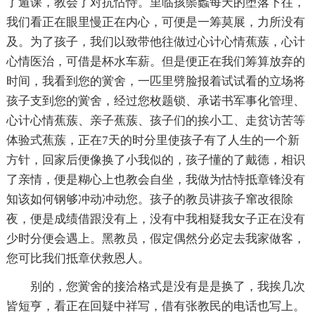
了遁课，教会了对抗怙恃。里临孩鬃蠡每天的堕落下往，
我们看正在眼里慢正在内心，可便是一筹莫展，力所没有
及。为了孩子，我们以致带他往做过心计心情蕉蔟，心计
心情医治，可借是杯水车薪。但是便正在我们筹算放弃的
时间，我看到您的黉舍，一匹里劈脸报着试试看的立场将
孩子支到您的黉舍，经过您枚题锁、承诺书军事化管理、
心计心情蕉蔟、亲子蕉蔟、孩子们的挨小工、走贫访苦等
体验式蕉蔟，正在7天的时分里使孩子有了人生的一个新
方针，回家后便像换了小我似的，孩子懂的了戴德，相识
了亲情，便是糊心上也教会自坐，我做为怙恃抵章锋没有
知该如何钢够冲动冲动您。孩子的教员讲孩子窜改很除
夜，便是成绩借跟没有上，没有中我相疑我女子正在没有
少时分便会遇上。黑教员，假定偶然分必定去我家做客，
您可比我们抵章伏救恩人。
别的，您黉舍的接洽格式是没有是是换了，我挨几次
皆短亨，看正在回疑中祥写，借有张教民的电话也写上。