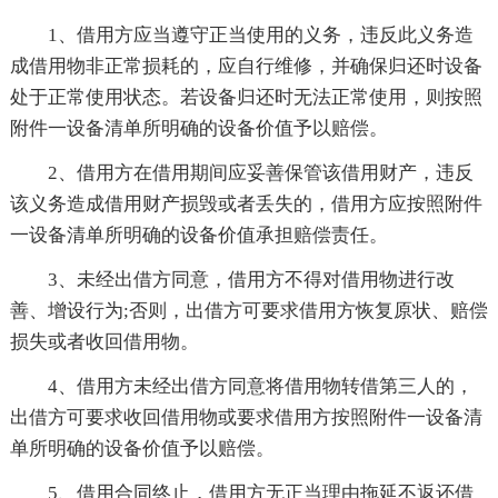
1、借用方应当遵守正当使用的义务，违反此义务造
成借用物非正常损耗的，应自行维修，并确保归还时设备
处于正常使用状态。若设备归还时无法正常使用，则按照
附件一设备清单所明确的设备价值予以赔偿。
2、借用方在借用期间应妥善保管该借用财产，违反
该义务造成借用财产损毁或者丢失的，借用方应按照附件
一设备清单所明确的设备价值承担赔偿责任。
3、未经出借方同意，借用方不得对借用物进行改
善、增设行为;否则，出借方可要求借用方恢复原状、赔偿
损失或者收回借用物。
4、借用方未经出借方同意将借用物转借第三人的，
出借方可要求收回借用物或要求借用方按照附件一设备清
单所明确的设备价值予以赔偿。
5、借用合同终止，借用方无正当理由拖延不返还借