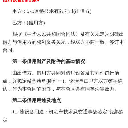
甲方：xxx网络技术有限公司(出借方)
乙方：(借用方)
根据《中华人民共和国合同法》及有关规定为明确出
借方与借用方的权利义务关系，经双方协商一致，签订本
合同。
第一条借用财产及附件的基本情况
由出借方、借用方共同对借用设备及其附件进行清
点，并拟定设备清单(附件一)。该清单由甲方双方签字确
认，作为本合同的附件，与本合同具有同等法律效力。
第二条借用用途及地点
1、该设备用途：机动车技术及交通事故鉴定.痕迹鉴
定