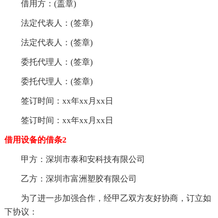
借用方：(盖章)
法定代表人：(签章)
法定代表人：(签章)
委托代理人：(签章)
委托代理人：(签章)
签订时间：xx年xx月xx日
签订时间：xx年xx月xx日
借用设备的借条2
甲方：深圳市泰和安科技有限公司
乙方：深圳市富洲塑胶有限公司
为了进一步加强合作，经甲乙双方友好协商，订立如
下协议：