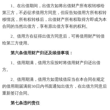
1、在出借期间，出借方如将出借财产所有权转移给
第三方，不必征求借用方同意，但应告知借用方所有权转
移情况，所有权转移后，出借财产所有权取得方即成为本
合同的当然出借方，享有原出借方享有的权利。
2、借用方在征得出借方同意后，可将借用财产转借
给第三方使用。
第六条借用财产归还及续借事项：
1、借用期满，借用方应按时将借用财产归还出借
方。
2、借用期满，借用方如需续借应当在本合同在规定
的借用期届满前30日内书面通知出借方，在出借方同意后
重新签订合同。
第七条违约责任