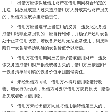
1、出借方应该保证借用财产在借用期间符合约定的
用途，因故意或重大过失造成借用方人身或其他财产损失
的，出借方应该承担赔偿责任。
2、借用方应当遵守正当使用的义务，违反此义务造
成借用物非正常损耗的，应自行维修，并确保归还时设备
处于正常使用状态。若设备归还时无法正常使用，则按照
附件一设备清单所明确的设备价值予以赔偿。
3、借用方在借用期间应妥善保管该借用财产，违反
该义务造成借用财产损毁或者丢失的，借用方应按照附件
一设备清单所明确的设备价值承担赔偿责任。
4、未经出借方同意，借用方不得对借用物进行改
善、增设行为;否则，出借方可要求借用方恢复原状、赔偿
损失或者收回借用物。
5、借用方未经出借方同意将借用物转借第三人的，