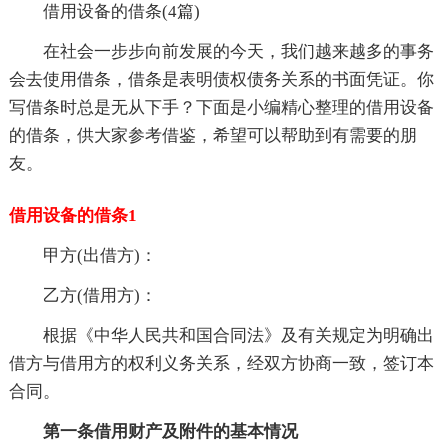
借用设备的借条(4篇)
在社会一步步向前发展的今天，我们越来越多的事务
会去使用借条，借条是表明债权债务关系的书面凭证。你
写借条时总是无从下手？下面是小编精心整理的借用设备
的借条，供大家参考借鉴，希望可以帮助到有需要的朋
友。
借用设备的借条1
甲方(出借方)：
乙方(借用方)：
根据《中华人民共和国合同法》及有关规定为明确出
借方与借用方的权利义务关系，经双方协商一致，签订本
合同。
第一条借用财产及附件的基本情况