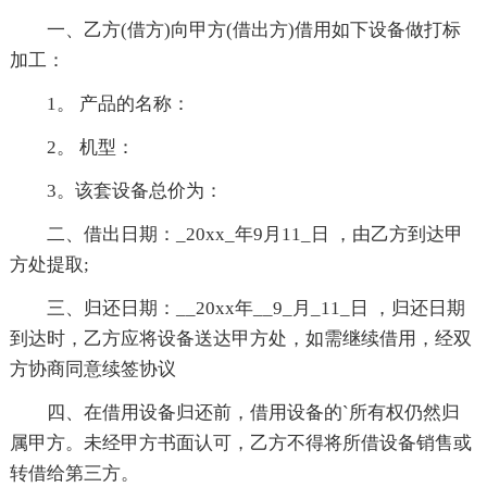
一、乙方(借方)向甲方(借出方)借用如下设备做打标
加工：
1。 产品的名称：
2。 机型：
3。该套设备总价为：
二、借出日期：_20xx_年9月11_日 ，由乙方到达甲
方处提取;
三、归还日期：__20xx年__9_月_11_日 ，归还日期
到达时，乙方应将设备送达甲方处，如需继续借用，经双
方协商同意续签协议
四、在借用设备归还前，借用设备的`所有权仍然归
属甲方。未经甲方书面认可，乙方不得将所借设备销售或
转借给第三方。