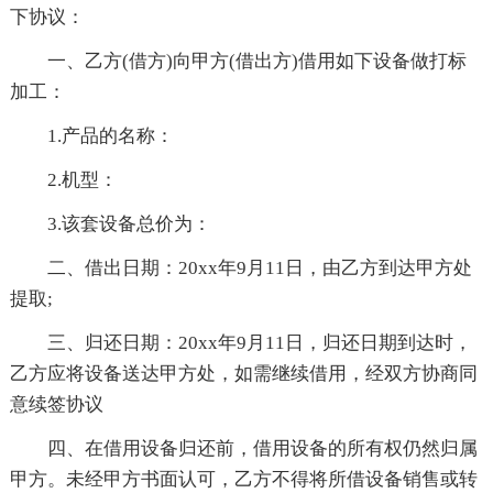
下协议：
一、乙方(借方)向甲方(借出方)借用如下设备做打标
加工：
1.产品的名称：
2.机型：
3.该套设备总价为：
二、借出日期：20xx年9月11日，由乙方到达甲方处
提取;
三、归还日期：20xx年9月11日，归还日期到达时，
乙方应将设备送达甲方处，如需继续借用，经双方协商同
意续签协议
四、在借用设备归还前，借用设备的所有权仍然归属
甲方。未经甲方书面认可，乙方不得将所借设备销售或转