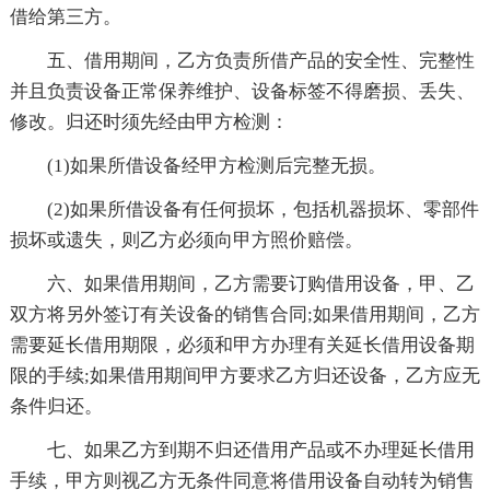
借给第三方。
五、借用期间，乙方负责所借产品的安全性、完整性
并且负责设备正常保养维护、设备标签不得磨损、丢失、
修改。归还时须先经由甲方检测：
(1)如果所借设备经甲方检测后完整无损。
(2)如果所借设备有任何损坏，包括机器损坏、零部件
损坏或遗失，则乙方必须向甲方照价赔偿。
六、如果借用期间，乙方需要订购借用设备，甲、乙
双方将另外签订有关设备的销售合同;如果借用期间，乙方
需要延长借用期限，必须和甲方办理有关延长借用设备期
限的手续;如果借用期间甲方要求乙方归还设备，乙方应无
条件归还。
七、如果乙方到期不归还借用产品或不办理延长借用
手续，甲方则视乙方无条件同意将借用设备自动转为销售