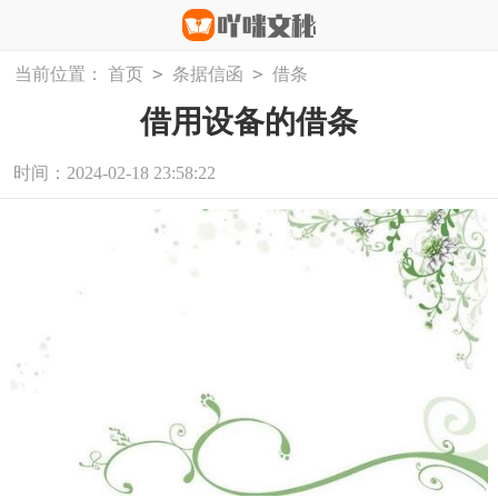
>
>
当前位置：
首页
条据信函
借条
借用设备的借条
时间：2024-02-18 23:58:22