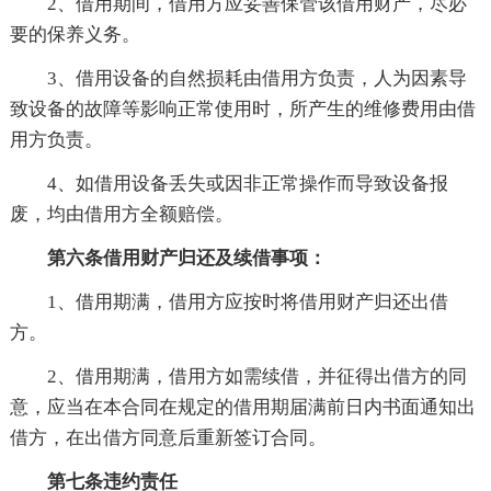
2、借用期间，借用方应妥善保管该借用财产，尽必
要的保养义务。
3、借用设备的自然损耗由借用方负责，人为因素导
致设备的故障等影响正常使用时，所产生的维修费用由借
用方负责。
4、如借用设备丢失或因非正常操作而导致设备报
废，均由借用方全额赔偿。
第六条借用财产归还及续借事项：
1、借用期满，借用方应按时将借用财产归还出借
方。
2、借用期满，借用方如需续借，并征得出借方的同
意，应当在本合同在规定的借用期届满前日内书面通知出
借方，在出借方同意后重新签订合同。
第七条违约责任