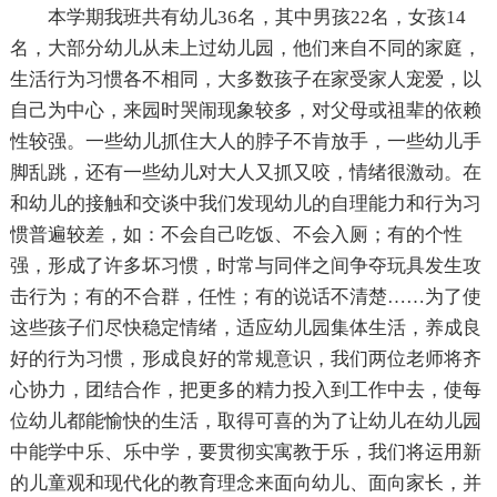
本学期我班共有幼儿36名，其中男孩22名，女孩14
名，大部分幼儿从未上过幼儿园，他们来自不同的家庭，
生活行为习惯各不相同，大多数孩子在家受家人宠爱，以
自己为中心，来园时哭闹现象较多，对父母或祖辈的依赖
性较强。一些幼儿抓住大人的脖子不肯放手，一些幼儿手
脚乱跳，还有一些幼儿对大人又抓又咬，情绪很激动。在
和幼儿的接触和交谈中我们发现幼儿的自理能力和行为习
惯普遍较差，如：不会自己吃饭、不会入厕；有的个性
强，形成了许多坏习惯，时常与同伴之间争夺玩具发生攻
击行为；有的不合群，任性；有的说话不清楚……为了使
这些孩子们尽快稳定情绪，适应幼儿园集体生活，养成良
好的行为习惯，形成良好的常规意识，我们两位老师将齐
心协力，团结合作，把更多的精力投入到工作中去，使每
位幼儿都能愉快的生活，取得可喜的为了让幼儿在幼儿园
中能学中乐、乐中学，要贯彻实寓教于乐，我们将运用新
的儿童观和现代化的教育理念来面向幼儿、面向家长，并