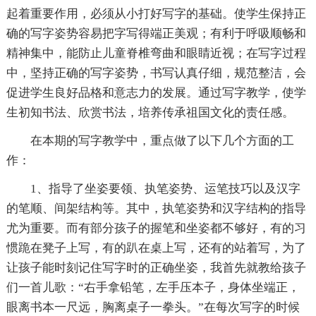
起着重要作用，必须从小打好写字的基础。使学生保持正
确的写字姿势容易把字写得端正美观；有利于呼吸顺畅和
精神集中，能防止儿童脊椎弯曲和眼睛近视；在写字过程
中，坚持正确的写字姿势，书写认真仔细，规范整洁，会
促进学生良好品格和意志力的发展。通过写字教学，使学
生初知书法、欣赏书法，培养传承祖国文化的责任感。
在本期的写字教学中，重点做了以下几个方面的工
作：
1、指导了坐姿要领、执笔姿势、运笔技巧以及汉字
的笔顺、间架结构等。其中，执笔姿势和汉字结构的指导
尤为重要。而有部分孩子的握笔和坐姿都不够好，有的习
惯跪在凳子上写，有的趴在桌上写，还有的站着写，为了
让孩子能时刻记住写字时的正确坐姿，我首先就教给孩子
们一首儿歌：“右手拿铅笔，左手压本子，身体坐端正，
眼离书本一尺远，胸离桌子一拳头。”在每次写字的时候