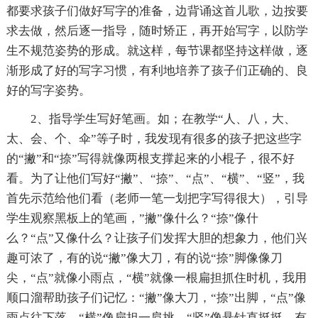
都要求孩子们做好写字的准备，边背诵这首儿歌，边按要
求去做，然后逐一指导，随时矫正，再开始写字，以防学
生不规范姿势的形成。就这样，每节课都坚持这样做，逐
渐形成了好的写字习惯，有利地培养了孩子们正确的、良
好的写字姿势。
2、指导学生写好笔画。如；在教学“人、八，大、
太、会、个、伞”等子时，我发现有很多的孩子把这些字
的“撇”和“捺”写得就像两根支撑起来的小棍子，很不好
看。为了让他们写好“撇”、“捺”、“点”、“横”、“竖”，我
首先示范给他们看（老师一笔一划把字写得很大），引导
学生观察黑板上的笔画，”撇”像什么？“捺”像什
么？“点”又像什么？让孩子们发挥大胆的想象力，他们兴
趣可浓了，有的说“撇”像大刀，有的说“捺”脚像像刀
尖，“点”就像小雨点，“横”就像一根扁担抓住时机，我用
顺口溜帮助孩子们记忆：“撇”像大刀，“捺”出脚，“点”像
雨点往下落，“横”像扁担一肩挑，“竖”像悬针直挺挺。有