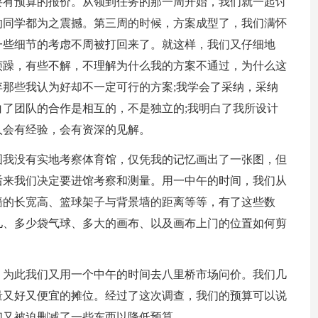
要有预算的报价。从领到任务的那一周开始，我们就一起讨
的同学都为之震撼。第三周的时候，方案成型了，我们满怀
一些细节的考虑不周被打回来了。就这样，我们又仔细地
烦躁，有些不解，不理解为什么我的方案不通过，为什么这
那些我认为好却不一定可行的方案;我学会了采纳，采纳
了团队的合作是相互的，不是独立的;我明白了我所设计
人会有经验，会有资深的见解。
图我没有实地考察体育馆，仅凭我的记忆画出了一张图，但
后来我们决定要进馆考察和测量。用一中午的时间，我们从
墙的长宽高、篮球架子与背景墙的距离等等，有了这些数
儿、多少袋气球、多大的画布、以及画布上门的位置如何剪
。为此我们又用一个中午的时间去八里桥市场问价。我们几
量又好又便宜的摊位。经过了这次调查，我们的预算可以说
们又被迫删减了一些东西以降低预算。