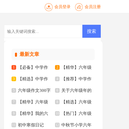
会员登录
会员注册
最新文章
【必备】中学作
【精华】六年级
1
2
【精选】中学作
【推荐】中学作
文锦集六篇
3
作文300字汇总6篇
4
六年级作文300字
关于六年级年的
文汇总8篇
5
文汇总八篇
6
【精华】六年级
【精选】六年级
汇总8篇
7
作文300字8篇
8
【精华】我的六
【热门】六年级
的作文300字集合9篇
9
的作文300字三篇
10
初中寒假日记
中秋节小学六年
年级小学作文3篇
11
年的作文300字3篇
12