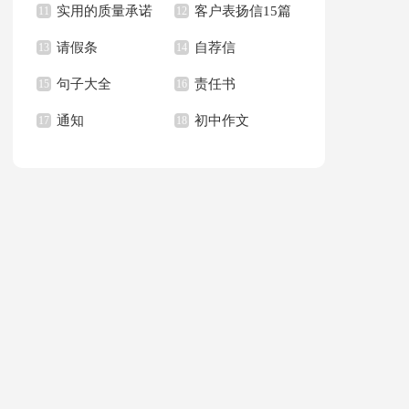
实用的质量承诺
客户表扬信15篇
文400字九篇
11
新学期作文合集九篇
12
请假条
自荐信
书模板汇总六篇
13
14
句子大全
责任书
15
16
通知
初中作文
17
18