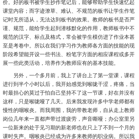
价。好的板书被学生抄作笔记后，能够帮助学生快速忆起
课堂内容；而字迹潦草、难认、不规范的板书让学生作笔
记时无所适从，无法达到板书的效果。教师的板书是否严
谨、规范，能给学生起到潜移默化的作用，教师板书中不
规范的汉字、标点及格式，常会被学生模仿进了作业本甚
至是考卷中。所以在我们学习作为教师各方面的技能的现
阶段希望能开设一些书法、粉笔字方面的相应课程或多开
展一些此类活动，培养作为教师应有的基本技能。
另外，一个多月前，我上了讲台上了第一堂课，课程
进行到半个小时以后，我开始感觉到喉咙干涩，疼痛，当
时最担心的莫过于怕自己坚持不了这一节课，好在并没有
这样，只是喉咙哑了几天。后来我发现许多中学老师都有
慢性的咽喉炎。而我周围，我的带教老师，自从走上教师
岗位几年来一直都声带过渡疲劳，声音嘶哑；办公室里另
一位新来的处于见习期的新老师也在只上了不到一个月的
课时失声。咽喉炎已经成为许多来教师的职业病。所以我