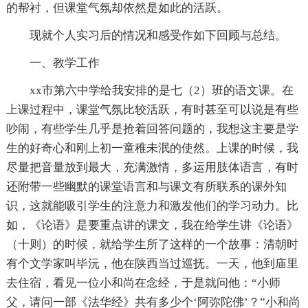
的帮衬，但课堂气氛却依然是如此的活跃。
现就个人实习后的情况和感受作如下回顾与总结。
一、教学工作
xx市第六中学给我安排的是七（2）班的语文课。在
上课过程中，课堂气氛比较活跃，有时甚至可以说是有些
吵闹，有些学生几乎是抢着回答问题的，我想这主要是学
生的好奇心和刚上初一童稚未泯的使然。上课的时候，我
尽量把音量放到最大，充满激情，多运用肢体语言，有时
还附带一些幽默的课堂语言和与课文有所联系的课外知
识，这就能吸引学生的注意力和激发他们的学习动力。比
如，《论语》是要重点讲的课文，我在给学生讲《论语》
（十则）的时候，就给学生所了这样的一个故事：清朝时
有个文学家叫毕沅，他在陕西当过巡抚。一天，他到庙里
去住宿，看见一位小和尚在念经，于是就问他：“小师
父，请问一部《法华经》共有多少个‘阿弥陀佛’？”小和尚