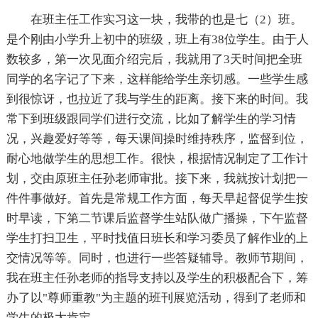
在班主任工作实习这一块，我带的也是七（2）班。
是个刚由小学升上初中的班级，班上有38位学生。由于人
数较多，第一次见面介绍完后，我就用了3天时间把全班
同学的名字记了下来，这样能给学生亲切感。一些学生感
到很惊讶，也拉近了我与学生的距离。接下来的时间。我
常下到班级跟同学们进行交流，比如了解学生的学习情
况，兴趣爱好等等，每天课间操时维持秩序，监督到位，
耐心地做学生的思想工作。很快，根据情况制定了工作计
划，交由原班主任孙老师审批。接下来，我就按计划把一
件件事做好。首先是常规工作方面，每天早起督促学生按
时早读，下第二节课后监督学生站队做广播操，下午监督
学生打扫卫生，平时找值日班长和学习委员了解作业的上
交情况等等。同时，也进行一些答疑辅导。教师节期间，
我在班主任孙老师的指导支持以及学生的积极配合下，筹
办了以"尊师重教"为主题的班刊展览活动，得到了老师和
学生的极大肯定。