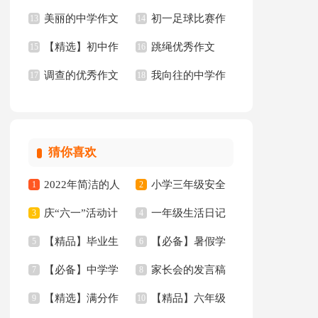
美丽的中学作文
初一足球比赛作
文合集七篇
13
文集合8篇
14
【精选】初中作
跳绳优秀作文
300字合集5篇
15
文
16
调查的优秀作文
我向往的中学作
文集合7篇
17
18
文汇编六篇
猜你喜欢
2022年简洁的人
小学三年级安全
1
2
庆“六一”活动计
一年级生活日记
生哲理格言集合88条
3
工作总结
4
【精品】毕业生
【必备】暑假学
划
5
6
【必备】中学学
家长会的发言稿
专业求职信汇编10篇
7
习计划范文合集五篇
8
【精选】满分作
【精品】六年级
生检讨书4篇
9
10