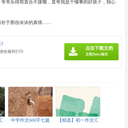
，爷爷乐得简直合不拢嘴，直夸我是个懂事的好孩子，我心
而在于那份浓浓的真情……
c》
点击下载文档
方便收藏和打印
文档为doc格式
汇
中学作文600字七篇
【精选】初一作文汇
编九篇