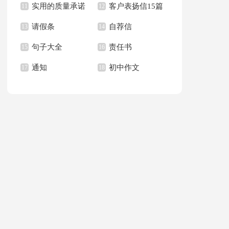
实用的质量承诺
客户表扬信15篇
文400字九篇
11
新学期作文合集九篇
12
请假条
自荐信
书模板汇总六篇
13
14
句子大全
责任书
15
16
通知
初中作文
17
18