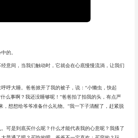
心中的。
不经意间，当我们触动时，它就会在心底慢慢流淌，让我们
呼呼大睡。爸爸掀开了我的被子，说：“小懒虫，快起
“什么事啊？我还没睡够呢！”爸爸拍了拍我的头，有点严
来，想想给爷爷准备什么礼物。”我一下子清醒了，赶紧脱
乱。可是到底买什么呢？什么才能代表我的心意呢？我搔了
，太普通了吧？买吃的吧，爷爷不一定喜欢；买穿的？玩