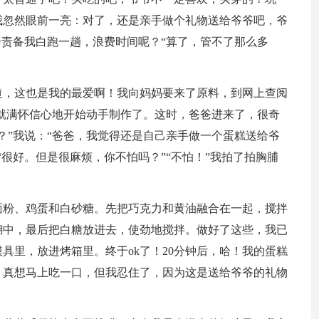
我忽然眼前一亮：对了，还是亲手做个礼物送给爷爷吧，爷
会责备我白跑一趟，浪费时间呢？“算了，管不了那么多
道，这也是我的最爱啊！我向妈妈要来了原料，到网上查阅
就满怀信心地开始动手制作了。这时，爸爸进来了，很奇
？”我说：“爸爸，我觉得还是自己亲手做一个蛋糕送给爷
很好。但是很麻烦，你不怕吗？”“不怕！”我拍了拍胸脯
面粉、鸡蛋和白砂糖。先把巧克力和黄油融合在一起，搅拌
糊中，最后把白糖放进去，使劲地搅拌。做好了这些，我已
具里，放进烤箱里。终于ok了！20分钟后，哈！我的蛋糕
，真想马上吃一口，但我忍住了，因为这是送给爷爷的礼物