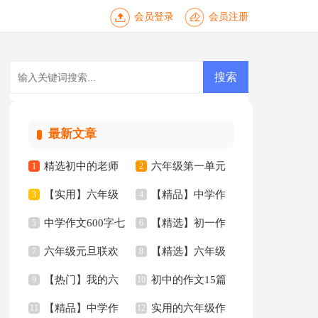
会员登录
会员注册
最新文章
精选初中的老师
六年级第一单元
1
2
【实用】六年级
【精品】中学作
作文锦集10篇
3
作文10篇
4
中学作文600字七
【精选】初一作
年的作文300字合集9
5
文汇编9篇
6
六年级元旦联欢
【精选】六年级
篇
7
文汇编九篇
8
篇
【热门】我的六
初中的作文15篇
会作文
9
年的作文300字汇总8
10
【精品】中学作
实用的六年级作
年级小学作文四篇
11
12
篇