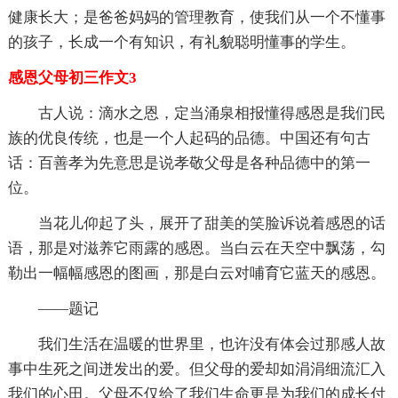
健康长大；是爸爸妈妈的管理教育，使我们从一个不懂事
的孩子，长成一个有知识，有礼貌聪明懂事的学生。
感恩父母初三作文3
古人说：滴水之恩，定当涌泉相报懂得感恩是我们民
族的优良传统，也是一个人起码的品德。中国还有句古
话：百善孝为先意思是说孝敬父母是各种品德中的第一
位。
当花儿仰起了头，展开了甜美的笑脸诉说着感恩的话
语，那是对滋养它雨露的感恩。当白云在天空中飘荡，勾
勒出一幅幅感恩的图画，那是白云对哺育它蓝天的感恩。
——题记
我们生活在温暖的世界里，也许没有体会过那感人故
事中生死之间迸发出的爱。但父母的爱却如涓涓细流汇入
我们的心田。父母不仅给了我们生命更是为我们的成长付