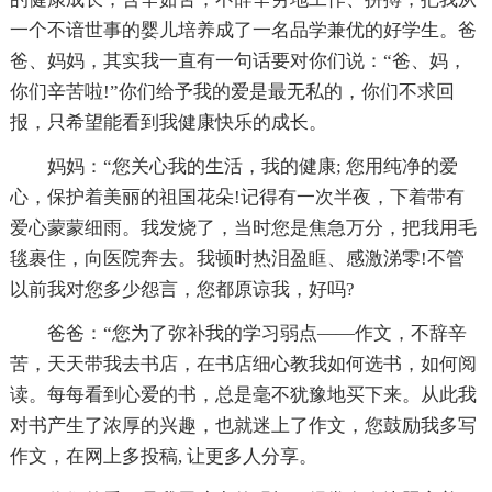
一个不谙世事的婴儿培养成了一名品学兼优的好学生。爸
爸、妈妈，其实我一直有一句话要对你们说：“爸、妈，
你们辛苦啦!”你们给予我的爱是最无私的，你们不求回
报，只希望能看到我健康快乐的成长。
妈妈：“您关心我的生活，我的健康; 您用纯净的爱
心，保护着美丽的祖国花朵!记得有一次半夜，下着带有
爱心蒙蒙细雨。我发烧了，当时您是焦急万分，把我用毛
毯裹住，向医院奔去。我顿时热泪盈眶、感激涕零!不管
以前我对您多少怨言，您都原谅我，好吗?
爸爸：“您为了弥补我的学习弱点——作文，不辞辛
苦，天天带我去书店，在书店细心教我如何选书，如何阅
读。每每看到心爱的书，总是毫不犹豫地买下来。从此我
对书产生了浓厚的兴趣，也就迷上了作文，您鼓励我多写
作文，在网上多投稿, 让更多人分享。