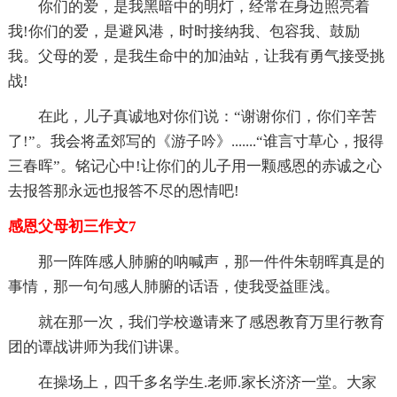
你们的爱，是我黑暗中的明灯，经常在身边照亮着
我!你们的爱，是避风港，时时接纳我、包容我、鼓励
我。父母的爱，是我生命中的加油站，让我有勇气接受挑
战!
在此，儿子真诚地对你们说：“谢谢你们，你们辛苦
了!”。我会将孟郊写的《游子吟》.......“谁言寸草心，报得
三春晖”。铭记心中!让你们的儿子用一颗感恩的赤诚之心
去报答那永远也报答不尽的恩情吧!
感恩父母初三作文7
那一阵阵感人肺腑的呐喊声，那一件件朱朝晖真是的
事情，那一句句感人肺腑的话语，使我受益匪浅。
就在那一次，我们学校邀请来了感恩教育万里行教育
团的谭战讲师为我们讲课。
在操场上，四千多名学生.老师.家长济济一堂。大家