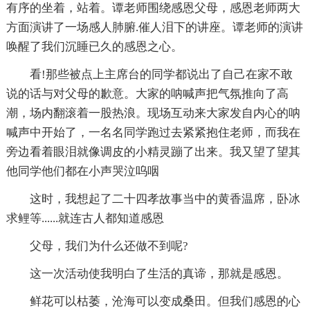
有序的坐着，站着。谭老师围绕感恩父母，感恩老师两大
方面演讲了一场感人肺腑.催人泪下的讲座。谭老师的演讲
唤醒了我们沉睡已久的感恩之心。
看!那些被点上主席台的同学都说出了自己在家不敢
说的话与对父母的歉意。大家的呐喊声把气氛推向了高
潮，场内翻滚着一股热浪。现场互动来大家发自内心的呐
喊声中开始了，一名名同学跑过去紧紧抱住老师，而我在
旁边看着眼泪就像调皮的小精灵蹦了出来。我又望了望其
他同学他们都在小声哭泣呜咽
这时，我想起了二十四孝故事当中的黄香温席，卧冰
求鲤等......就连古人都知道感恩
父母，我们为什么还做不到呢?
这一次活动使我明白了生活的真谛，那就是感恩。
鲜花可以枯萎，沧海可以变成桑田。但我们感恩的心