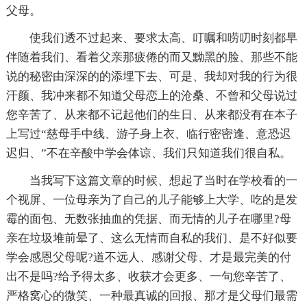
父母。
使我们透不过起来、要求太高、叮嘱和唠叨时刻都早
伴随着我们、看着父亲那疲倦的而又黝黑的脸、那些不能
说的秘密由深深的的添埋下去、可是、我却对我的行为很
汗颜、我冲来都不知道父母恋上的沧桑、不曾和父母说过
您辛苦了、从来都不记起他们的生日、从来都没有在本子
上写过“慈母手中线、游子身上衣、临行密密逢、意恐迟
迟归、”不在辛酸中学会体谅、我们只知道我们很自私。
当我写下这篇文章的时候、想起了当时在学校看的一
个视屏、一位母亲为了自己的儿子能够上大学、吃的是发
霉的面包、无数张抽血的凭据、而无情的儿子在哪里?母
亲在垃圾堆前晕了、这么无情而自私的我们、是不好似要
学会感恩父母呢?道不远人、感谢父母、才是最完美的付
出不是吗?给予得太多、收获才会更多、一句您辛苦了、
严格窝心的微笑、一种最真诚的回报、那才是父母们最需