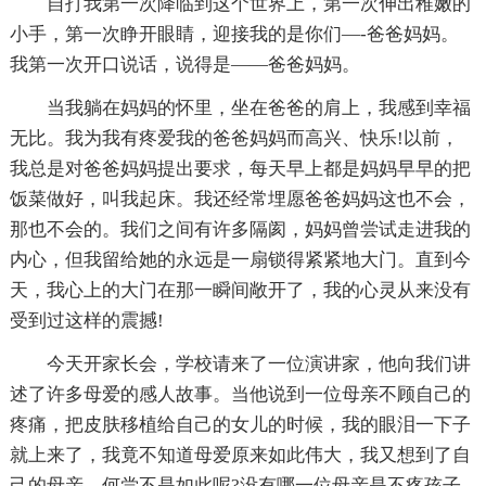
自打我第一次降临到这个世界上，第一次伸出稚嫩的
小手，第一次睁开眼睛，迎接我的是你们—-爸爸妈妈。
我第一次开口说话，说得是——爸爸妈妈。
当我躺在妈妈的怀里，坐在爸爸的肩上，我感到幸福
无比。我为我有疼爱我的爸爸妈妈而高兴、快乐!以前，
我总是对爸爸妈妈提出要求，每天早上都是妈妈早早的把
饭菜做好，叫我起床。我还经常埋愿爸爸妈妈这也不会，
那也不会的。我们之间有许多隔阂，妈妈曾尝试走进我的
内心，但我留给她的永远是一扇锁得紧紧地大门。直到今
天，我心上的大门在那一瞬间敞开了，我的心灵从来没有
受到过这样的震撼!
今天开家长会，学校请来了一位演讲家，他向我们讲
述了许多母爱的感人故事。当他说到一位母亲不顾自己的
疼痛，把皮肤移植给自己的女儿的时候，我的眼泪一下子
就上来了，我竟不知道母爱原来如此伟大，我又想到了自
己的母亲，何尝不是如此呢?没有哪一位母亲是不疼孩子