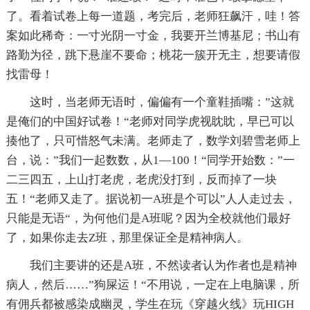
了。看着试卷上每一道题，考完后，老师狂飙汗，哇！答
案如此稀奇：一寸光阴一寸金，我要开兰博基尼；书山有
路勤为径，跳下悬崖不要命；桃花一簇开无主，想要请假
找雷母！
这时，当老师无语时，偏偏有一个童鞋插嘴：”这就
是俺们的中国好试卷！“老师对同学虎视眈眈，早已可以
揍他了，只可惜怒气未满。老师走了，数学刘碧雪老师上
台，说：”我们一起数数，从1—100！“同学开始数：”一
二三四五，上山打老虎，老虎没打到，反而掉了一块
五！“老师又走了。据说初一A班是个可以”人人走过去，
只能是无语“，为何他们是A班呢？因为全校就他们最好
了，如果你走去Z班，那里保证全是精神病人。
我们主要讲的还是A班，不然读者认为作者也是精神
病人，然后……”狗屎运！“不用说，一定在上电脑课，所
有佣兵都被感染成幽灵，学生在玩《穿越火线》玩HIGH