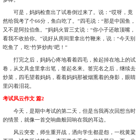
可是，妈妈检查出了试卷倒过来了。说：“哎呀，竟
然给我考了个66分，鱼白吃了。”四毛说：“那是中国鱼，
又不是阿拉伯鱼。”妈妈火冒三丈说：“你小子还敢顶嘴，
看我不收拾你。”说好从房间里拿出竹鞭来，说：“今天别
吃鱼了，吃‘竹笋炒肉’吧！”
打完之后，妈妈心疼地看着四毛，捡起掉在地上的试
卷，从文具盒里拿出笔，签起名来。签完名之后，继续去
炒菜，四毛望着妈妈，看着妈妈那被烟熏着的身影，眼睛
里闪着泪花。
考试风云作文 篇2
今天，是期中考试的第二天，但是当我再次回想当时
的情景，就像一首交响曲般回响在我的耳边。
风云突变，师生重开战，洒向学生都是怨，一枕黄粱