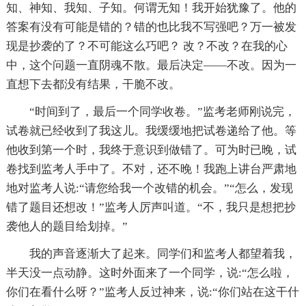
知、神知、我知、子知。何谓无知！我开始犹豫了。他的
答案有没有可能是错的？错的也比我不写强吧？万一被发
现是抄袭的了？不可能这么巧吧？ 改？不改？在我的心
中，这个问题一直阴魂不散。最后决定——不改。因为一
直想下去都没有结果，干脆不改。
“时间到了，最后一个同学收卷。”监考老师刚说完，
试卷就已经收到了我这儿。我缓缓地把试卷递给了他。等
他收到第一个时，我终于意识到做错了。可为时已晚，试
卷找到监考人手中了。不对，还不晚！我跑上讲台严肃地
地对监考人说:“请您给我一个改错的机会。”“怎么，发现
错了题目还想改！”监考人厉声叫道。“不，我只是想把抄
袭他人的题目给划掉。”
我的声音逐渐大了起来。同学们和监考人都望着我，
半天没一点动静。这时外面来了一个同学，说:“怎么啦，
你们在看什么呀？”监考人反过神来，说:“你们站在这干什