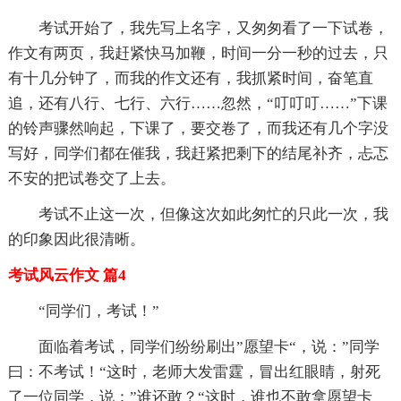
考试开始了，我先写上名字，又匆匆看了一下试卷，
作文有两页，我赶紧快马加鞭，时间一分一秒的过去，只
有十几分钟了，而我的作文还有，我抓紧时间，奋笔直
追，还有八行、七行、六行……忽然，“叮叮叮……”下课
的铃声骤然响起，下课了，要交卷了，而我还有几个字没
写好，同学们都在催我，我赶紧把剩下的结尾补齐，忐忑
不安的把试卷交了上去。
考试不止这一次，但像这次如此匆忙的只此一次，我
的印象因此很清晰。
考试风云作文 篇4
“同学们，考试！”
面临着考试，同学们纷纷刷出”愿望卡“，说：”同学
曰：不考试！“这时，老师大发雷霆，冒出红眼睛，射死
了一位同学，说：”谁还敢？“这时，谁也不敢拿愿望卡