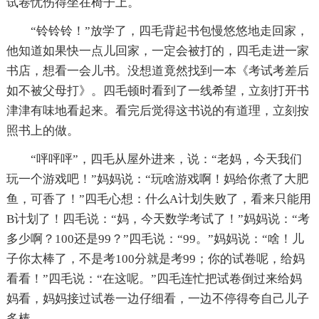
试卷忧伤得坐在椅子上。
“铃铃铃！”放学了，四毛背起书包慢悠悠地走回家，
他知道如果快一点儿回家，一定会被打的，四毛走进一家
书店，想看一会儿书。没想道竟然找到一本《考试考差后
如不被父母打》。四毛顿时看到了一线希望，立刻打开书
津津有味地看起来。看完后觉得这书说的有道理，立刻按
照书上的做。
“呯呯呯”，四毛从屋外进来，说：“老妈，今天我们
玩一个游戏吧！”妈妈说：“玩啥游戏啊！妈给你煮了大肥
鱼，可香了！”四毛心想：什么A计划失败了，看来只能用
B计划了！四毛说：“妈，今天数学考试了！”妈妈说：“考
多少啊？100还是99？”四毛说：“99。”妈妈说：“啥！儿
子你太棒了，不是考100分就是考99；你的试卷呢，给妈
看看！”四毛说：“在这呢。”四毛连忙把试卷倒过来给妈
妈看，妈妈接过试卷一边仔细看，一边不停得夸自己儿子
多棒。