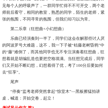
见每个人的呼吸声了，一群同学忙得不不可开交，两个老
师前后看守，相同的教室，熟悉的同学，陌生的老师，紧
张的氛围，不同寻常的氛围，但我们却习以为常。
第二乐章（狂想曲+小幻想曲）
乐曲已经演奏到一半了，同学们这会在解那些讨人厌
的阿波罗号大难题，这不，我一下子被“枯藤老树昏鸦”中
的“藤”难倒了，而其他同学也无不专注演奏着狂想曲，狂
想着就是胡编乱造也要把空格填满。当狂想完成后，同学
们又开始不断幻想，幻想着得了优，考了100分后要如何
去“狂享”。
尾声
“停奏”监考老师突然拿起“惊堂木”—黑板擦猛拍讲
桌，喊道：开始交卷，起立！
考试风云作文 篇3