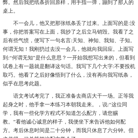
弊。然后我把纸条折回原样，用手指一弹，蹦到了那人的
桌上。
不一会儿，他又把那张纸条丢了过来。上面写的是:没
事，你把答案写在上面，我抄了之后立马销毁。我看了之
后有些气愤，便写下一句名言:天知、神知、我知、子知。
何谓无知！我刚扔过去没一会儿，他就向我回应。上面写
到:“何谓无知”是什么意思？一开始我想写出来的，但看到
试卷上有一题就是翻译这句话。我写下几个大字:不要投机
取巧。他看了之后好像悟到了什么，没有再向我写纸条，
似乎在思考此题。
语文考试考完了，我正准备去商店大干一场。正等我
起身之时，他手拿一本练习本朝我走来。，说:“这位同
学，我有一些化学方程式不知道怎么配方，请您赐
教。”看他诚心诚意的样子，我便坐下来告诉他如何配
方。考后休息时间是二十分钟，而我只休息了六分钟。但