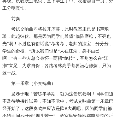
再现。试卷跃过笔尖，直下学生手中。收拾题目一页，分
工分明真忙。
前奏
考试交响曲即将拉开序幕，此时教室里已是书声琅
琅，此起彼伏。那是因为同学们希望“临阵磨枪，不亮也
光”啊！不过也有俗话说“考考考，老师的法宝，分分分，
学生的命根。”所以我们也是“人在江湖，身不由己
啊！”有一些人总会身怀一两招“绝技”，否则怎么在“江
湖”立足，为求自保，各路考林高手都要潜心修炼，只为
这一战。
第一乐章（小奏鸣曲）
发卷子啦！苦练半学期，就为这份试卷啊！同学们迫
不及待地接过试卷，不知不觉中，考试交响曲第一乐章已
经开始了，这段奏鸣曲应该是降B大调吧，因为同学们都
不约而同地开始”埋头苦干“，教室里安静地都能清楚的听