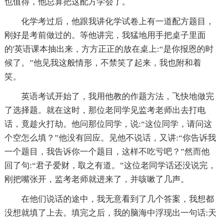
也值得，他总算把这配方学会了。
化学考过后，他跟我讲化学试卷上有一道配方题目，
刚好是考前做过的。等他讲完，我猛地用手把桌子里面
的'英语课本抽出来，方方正正的放在桌上:“是你报恩的时
候了。”他见我这般情形，不禁笑了起来，我也附和着
笑。
英语考试开始了，我用他教的作题方法，飞快地做完
了选择题。就在这时，那位老同学见监考老师出去打电
话，竟趁火打劫。他问那位同学，说:“这位同学，请问这
个空怎么填？”他没有回应。见他不说话，又讲:“你告诉我
一个题目，我告诉你一个题目，这样不吃亏吧？”然而他
回了句:“君子爱财，取之有道。”这位老同学话还没说完，
刚把嘴张开，监考老师就进来了，并咳嗽了几声。
在他们说话的途中，我无意看到了几个答案，我想都
没想就填了上去。填完之后，我的脑海中浮现出一句话:天