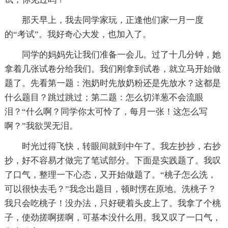
那天早上，我去同学家玩，正逢他们家一月一度
的“考试”。我好奇心大发，也加入了。
同学的妈妈先让我们准备一会儿。过了十几分钟，她
拿着几张试卷分给我们。我们刚拿到试卷，就立马开始做
题了。先看第一题：泡奶时先放奶粉还是先放水？这都是
什么题目？跳过跳过；第二题：怎么切洋葱不会流眼
泪？“什么啊？同学你太可怜了，每月一张！这怎么写
啊？”我欲哭无泪。
时光过得飞快，转眼间就到中午了。我左抄抄，右抄
抄，好不容易才做完了笔试部分。下面是实践题了。我叹
了口气，整理一下心态，又开始做题了。“桃子怎么洗，
可以很快去毛？”我念出题目，顿时愣在原地。洗桃子？
我只会吃桃子！没办法，只好硬着头皮上了。我拿了个桃
子，使劲搓啊搓啊，可基本没什么用。我又叹了一口气，