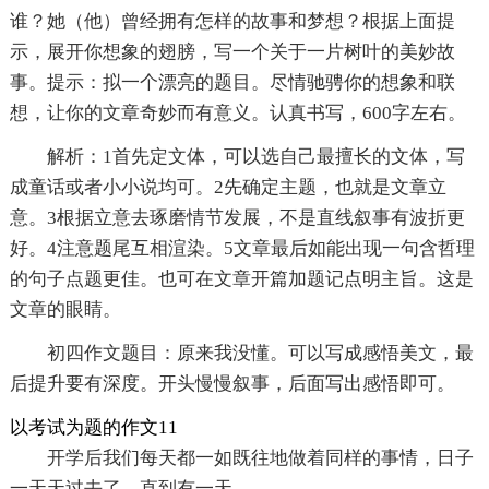
谁？她（他）曾经拥有怎样的故事和梦想？根据上面提
示，展开你想象的翅膀，写一个关于一片树叶的美妙故
事。提示：拟一个漂亮的题目。尽情驰骋你的想象和联
想，让你的文章奇妙而有意义。认真书写，600字左右。
解析：1首先定文体，可以选自己最擅长的文体，写
成童话或者小小说均可。2先确定主题，也就是文章立
意。3根据立意去琢磨情节发展，不是直线叙事有波折更
好。4注意题尾互相渲染。5文章最后如能出现一句含哲理
的句子点题更佳。也可在文章开篇加题记点明主旨。这是
文章的眼睛。
初四作文题目：原来我没懂。可以写成感悟美文，最
后提升要有深度。开头慢慢叙事，后面写出感悟即可。
以考试为题的作文11
开学后我们每天都一如既往地做着同样的事情，日子
一天天过去了，直到有一天……