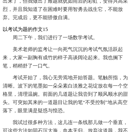
出来了，但我做出了难题就犹如雨后的彩虹，变得兴高采
烈，并且我知道了在困难时要用智勇去战生它，不能放
弃。完成后，更不能骄傲自满。
以考试为题的作文15
周二下午，我们进行了一场数学考试。
美术老师的监考让一向死气沉沉的考试气氛活跃起
来，大家一副胸有成竹的样子高谈阔论起来。我也搁下
笔，稍稍舒了一口气。
考试开始了，我心无旁焉地开始答题。笔触所指，为
清晰。波下的笔墨如一朵朵素白淡雅之花绽放在每一个空
格里，清理温婉。前面的几道题让我尝到了顺风顺水的甜
头。可突如其来的一道题目让我的笔“不受控制”地从高空
落下，眼里满是疑惑与惶恐。
我试过很多种方法，这儿连一条线那儿做一个垂直，
可这些方法如同石沉大海，血本无归。放弃这道题，我不