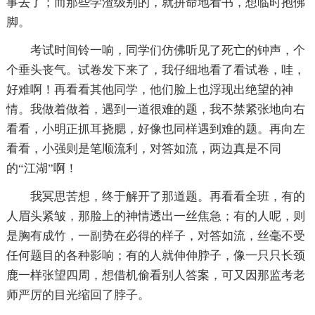
事去了；而那些学渣级别的，就拼命地看书，想临时抱佛
脚。
考试时间铃一响，同学们仿佛听见了死亡的钟声，个
个垂头丧气。试卷发下来了，我仔细地看了看试卷，哇，
好难啊！再看看其他同学，他们脸上也浮现出绝望的神
情。我做着做着，遇到一道很难的题，我不禁紧张地向右
看看，小明正抓耳挠腮，好像也同样遇到难的题。再向左
看看，小强则是笔顺流利，对答如流，两边真是不同
的“江湖”啊！
我冥思苦想，终于解开了那道题。再看看全班，有的
人眉头紧皱，那脸上的神情透出一丝焦急；有的人呢，则
是胸有成竹，一副势在必得的样子，对答如流，丝毫不受
任何题目的各种影响；有的人就伸伸脖子，像一只只长颈
鹿一样张望四周，想借机偷看别人答案，可又因那监考老
师严厉的目光缩回了脖子。