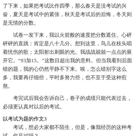
了下来，如果把考试比作四季，那么春天是没考试的兴
奋，夏天是考试中的紧张，秋天是考试后的后悔，冬天则
是无情的分数。
试卷一发下来，我以火箭般的速度把分数遮住。心砰
砰砰的直跳：肯定是八十几分。想到这里，鸟儿在枝头唱
着忧伤的歌；太阳射出刺眼的光。我战战兢兢一点点的展
开它。“93加15。”这数目超出我的意料。但当我看到后面
错的题，我的心仍然平静不下来。唉，怎么错别字这么
多，我要再仔细些，平时多努力些，也不至于受这种煎
熬。
考完试后我会告诉自己，卷子的成绩只能代表过去，
必须更认真对以后的考试。
以考试为题的作文3
考试，想必大家都不陌生，但是，像我经历的这种考
试，你见过吗？