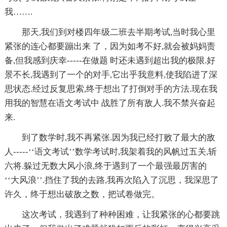
我…….
那天,我们到对楼四年级二班去半期考试,当时我心里
紧张的连心都要蹦出来 了，因为如考不好,就会被妈妈责
备,但我感到庆幸-----在做题 时还未遇到超出我的极限.好
景不长,我遇到了一个的对手,它出乎我意料,使我陷进了深
思状态.经过反复思索,终于想出了打倒对手的方法.现在我
用我的智慧在语文考试中 战胜了所有敌人.我不禁兴奋起
来.
到了数学时,我不再紧张.因为我已经打败了最大的敌
人-----‘‘语文考试’’数学考试时,我架着我的风帆过五关,斩
六将.躲过无数大风小浪,终于遇到了一个最强最厉害的
‘‘大风浪’’.挡住了我的去路,我再次陷入了沉思，我深思了
许久，终于想出破敌之数，把试卷做完。
这次考试，我遇到了种种困难，让我紧张的心都要跳