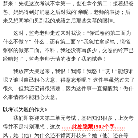
梦来：先想这次考试不拿第一，也准拿个第二；接着想爸
爸、妈妈得到好消息之后对我的`亲昵，老师的表扬；后
来又想同学们见到我的成绩之后那些羡慕的眼神。
这时，监考老师走过来对我说：“你试卷的第二面为
什么不做？”“什么，还有第二面？”我急忙拿起笔，慌慌
张张的做第二面。不料，我还没有写多少，交卷的铃声已
经响起了，监考老师无情的收走了我的试卷！
我放声大哭起来，我恨！我悔！我怒！”哎！”能怨谁
呢？谁叫自己粗心大意、得意忘形呢？ 这件事虽然过去了
很久，但我还记得很清楚，因为这件事一直提醒我：做什
么事情都不能粗心大意。
以考试为题的作文6
我们即将迎来第二单元考试，基础知识很多，上次考
得并不是特别理想，这次
……此处隐藏1502个字……
风，她（他）为什么还不肯离开枝头？她（他）还在等