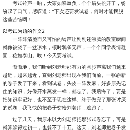
考试铃声一响，大家如释重负，个个眉头松开了，纷
纷叹了口气，感叹道：“下次还要发试卷，何时才能摆脱
这些苦恼啊！
以考试为题的作文2
一阵阵清脆而又可怕的铃声让刚刚还沸腾的教室瞬间
就像被浇了一盆凉水，顿时鸦雀无声，一个个同学表情凝
固，稳如泰山。唉！今天要考试。
渐渐地，我们听到刘老师那有力的脚步声离我们越来
越近，越来越近，直到刘老师出现在我们面前。一张崭新
的卷子发了下来，看到试卷，头皮一阵发麻，好多原先记
住的知识，好像开水蒸发一样，都忘了。我后悔了，要是
把知识牢记好，也不至于现在这样。终于做完了那张讨厌
的试卷，我飞快的把卷子交给刘老师，逃跑了。
过了几天，我原本以为刘老师把那张试卷忘了，可是
就算躲得过初一，也躲不了十五。这天，刘老师把卷子发