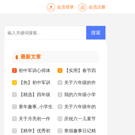
会员登录
会员注册
最新文章
初中军训心得体
【实用】春节四
1
2
【热】初中军训
关于六年级的作
会【热门】
3
年级作文集合8篇
4
【精选】四年级
我的六年级小学
心得体会
5
文集锦5篇
6
童年趣事_小学生
关于六年级年的
妈妈作文300字集锦
7
作文锦集八篇
8
关于月亮初一作
庆祝六一儿童节
六年级作文
9
作文300字集合8篇
10
九篇
【精华】优秀初
寒假趣事日记精
文
11
日记
12