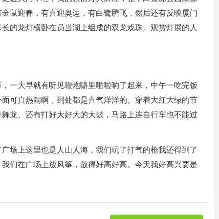
有金鼠迎春，有喜迎奥运，有白鹭腾飞，然后还有反映厦门
米长的龙灯横卧在员当湖上组成的双龙戏珠。观赏灯展的人
节，一大早就有听见鞭炮噼里啪啦响了起来，中午一吃完饭
外面可真热闹啊，到处都是喜气洋洋的。穿着大红大绿的节
是舞龙、还有打好大好大的大鼓，马路上连自行车也不能过
了广场上这里也是人山人海，我们玩了打气的枪我还得到了
，我们在广场上放风筝，放得好高好高。今天我好高兴要是