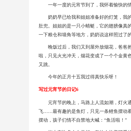
一年一度的元宵节到了，我怀着愉快的
奶奶早已给我和姐姐准备好的灯笼，我
肚兜。姐姐的是一只小蜻蜓，它的翅膀像真
一下粮仓和墙角等地方，奶奶说这样照过了
晚饭过后，我们又到屋外放烟花，爸爸
啦，只见火光冲天，烟花变成了一个个金黄
又跳。
今年的正月十五我过得真快乐呀！
写过元宵节的日记6
元宵节的晚上，马路上人流如潮，灯火
飞……最有趣的是鱼灯，只见一条鲤鱼摆动
摆动，孩子们情不自禁地大喊：“鱼活啦！”