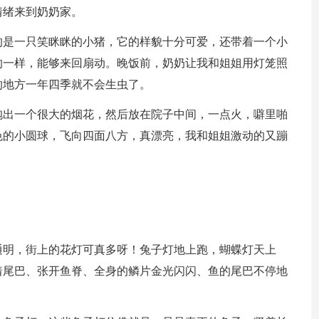
情绪来到奶奶家。
的是一只笑眯眯的小猪，它的样貌十分可爱，还带着一个小
的一样，能够来回扇动。晚饭前，奶奶让我和姐姐用灯笼照
的地方一年四季就不会生虫了。
抱出一个很大的烟花，然后放在院子中间，一点火，噼里啪
色的小圆球，飞向四面八方，真漂亮，我和姐姐激动的又蹦
通明，街上的花灯可真多呀！兔子灯地上跑，蝴蝶灯天上
着尾巴、张开鱼脊、全身的鳞片金光闪闪、鱼的尾巴不停地