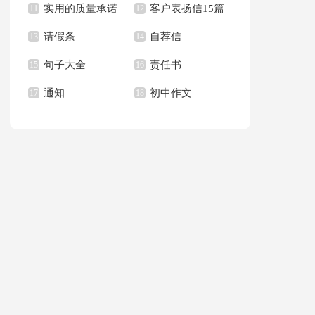
实用的质量承诺
客户表扬信15篇
文400字九篇
11
新学期作文合集九篇
12
请假条
自荐信
书模板汇总六篇
13
14
句子大全
责任书
15
16
通知
初中作文
17
18