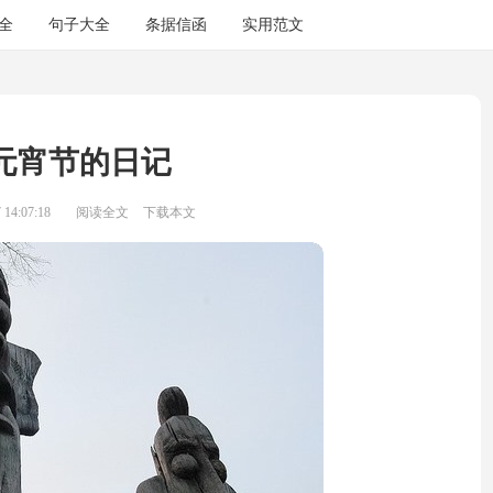
全
句子大全
条据信函
实用范文
元宵节的日记
14:07:18
阅读全文
下载本文