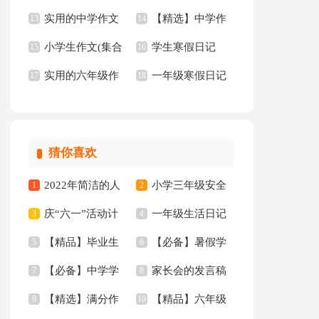
实用的中学作文
【精选】中学作
中作文集合五篇
13
选15篇
14
小学生作文(集合
学生寒假日记
锦集六篇
15
文600字汇总8篇
16
实用的六年级作
一年级寒假日记
15篇)
17
【热】
18
文300字锦集6篇
猜你喜欢
2022年简洁的人
小学三年级安全
1
2
庆“六一”活动计
一年级生活日记
生哲理格言集合88条
3
工作总结
4
【精品】毕业生
【必备】暑假学
划
5
6
【必备】中学学
家长会的发言稿
专业求职信汇编10篇
7
习计划范文合集五篇
8
【精选】满分作
【精品】六年级
生检讨书4篇
9
10