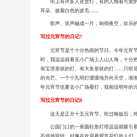
街上有许多人在赏灯，有的人拖着可爱
耳朵、披着白色的皮毛……
歌声、笑声融成一片，响彻夜空，欢乐
写过元宵节的日记7
元宵节是个十分热闹的节日。今年元宵
时，我远远就看见小广场上人山人海，十分
有宝塔形状的灯、有大鱼形状的灯……只听
的光芒。一个个孔明灯缓缓地升向天空，渐
年元宵节也要去小广场看灯，我相信明年的
写过元宵节的日记8
这天是正月十五元宵节。吃过晚饭后，
公园门口的一座圆柱形灯塔远远就吸引着
不停地旋转，好像在欢迎着观赏花灯的人们