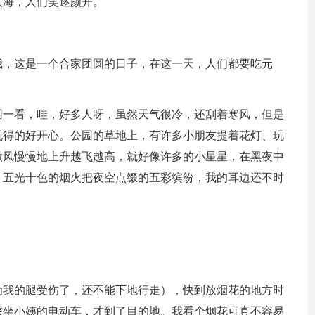
人海，人们笑逐颜开。
我，这是一个合家团圆的日子，在这一天，人们都要吃元
园一看，哇，好多人呀，虽然天气很冷，还刮着寒风，但是
玩得的好开心。公园的草地上，有许多小朋友提着花灯、玩
微风慢慢地上升越飞越高，就好像许多的小星星，在黑夜中
，五光十色的烟火把夜空点缀的五彩缤纷，我的耳边还不时
为我的腿受伤了，还不能下地行走），快到放烟花的地方时
乘坐小姨的电动车，才到了目的地。我看个烟花可真不容易