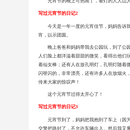
元宵节的晚上可热闹了，看灯的人人山
写过元宵节的日记2
今天是一年一度的元宵佳节，妈妈告诉
宵，以示团圆。
晚上爸爸和妈妈带我去公园玩，到了公
人们脸上都洋溢着甜甜的微笑，看得出他们
着仙女棒；还有人在放孔明灯，孔明灯随着
闪呀闪的，非常漂亮，还有许多人在放烟火
传来大家的惊叹声！
这个元宵节过得太开心了！
写过元宵节的日记3
元宵节到了，妈妈把我抱到了车上（因
交警把路封了，不允许车辆出入。然后我又