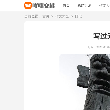
首页
总结计划
作文大
>
>
当前位置：
首页
作文大全
日记
写过
时间：2026-06-07 