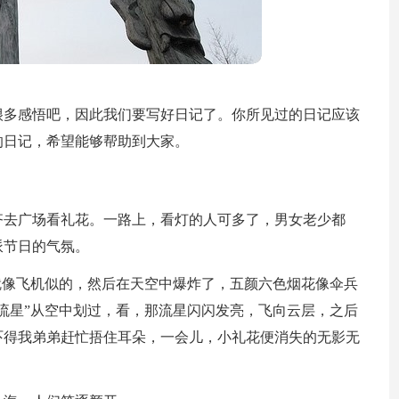
很多感悟吧，因此我们要写好日记了。你所见过的日记应该
的日记，希望能够帮助到大家。
齐去广场看礼花。一路上，看灯的人可多了，男女老少都
派节日的气氛。
就像飞机似的，然后在天空中爆炸了，五颜六色烟花像伞兵
流星”从空中划过，看，那流星闪闪发亮，飞向云层，之后
吓得我弟弟赶忙捂住耳朵，一会儿，小礼花便消失的无影无