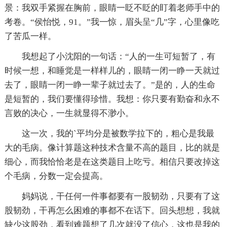
景：我双手紧握在胸前，眼睛一眨不眨的盯着老师手中的
考卷。“侯怡悦，91。”我一惊，眉头呈“几”字，心里像吃
了苦瓜一样。
我想起了小沈阳的一句话：“人的一生可短暂了，有
时候一想，和睡觉是一样样儿的，眼睛一闭一睁一天就过
去了，眼睛一闭一睁一辈子就过去了。”是的，人的生命
是短暂的，我们要懂得珍惜。我想：你只要有勤奋和永不
言败的决心，一生就显得不渺小。
这一次，我的`平均分是被数学拉下的，粗心是我最
大的毛病。像计算题这种技术含量不高的题目，比的就是
细心，而我恰恰老是在这类题目上吃亏。相信只要改掉这
个毛病，分数一定会提高。
妈妈说，干任何一件事都要有一股韧劲，只要有了这
股韧劲，干再怎么困难的事都不在话下。回头想想，我就
缺少这股劲，看到难题想了几次就没了信心，这也是我的