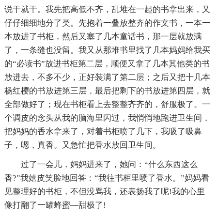
说干就干。我先把高低不齐，乱堆在一起的书拿出来，又
仔仔细细地分了类。先抱着一叠放整齐的作文书，一本一
本放进了书柜，然后又塞了几本童话书，那一层就放满
了，一条缝也没留。我又从那堆书里找了几本妈妈给我买
的“必读书”放进书柜第二层，顺便又拿了几本其他类的书
放进去，不多不少，正好装满了第二层；之后又把十几本
杨红樱的书放进第三层，最后把剩下的书放进第四层，就
全部做好了；现在书柜看上去整整齐齐的，舒服极了。一
个调皮的念头从我的脑海里闪过，我悄悄地跑进卫生间，
把妈妈的香水拿来了，对着书柜喷了几下，我吸了吸鼻
子，嗯，真香。又急忙把香水放回卫生间。
过了一会儿，妈妈进来了，她问：“什么东西这么
香?”我嬉皮笑脸地回答：“我往书柜里喷了香水。”妈妈看
见整理好的书柜，不但没骂我，还表扬我了呢!我的心里
像打翻了一罐蜂蜜—甜极了!