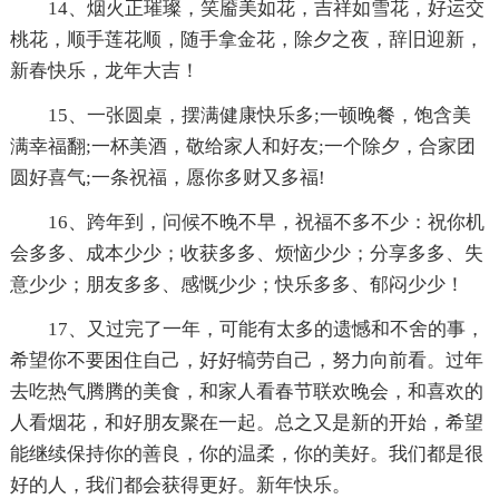
14、烟火正璀璨，笑靥美如花，吉祥如雪花，好运交
桃花，顺手莲花顺，随手拿金花，除夕之夜，辞旧迎新，
新春快乐，龙年大吉！
15、一张圆桌，摆满健康快乐多;一顿晚餐，饱含美
满幸福翻;一杯美酒，敬给家人和好友;一个除夕，合家团
圆好喜气;一条祝福，愿你多财又多福!
16、跨年到，问候不晚不早，祝福不多不少：祝你机
会多多、成本少少；收获多多、烦恼少少；分享多多、失
意少少；朋友多多、感慨少少；快乐多多、郁闷少少！
17、又过完了一年，可能有太多的遗憾和不舍的事，
希望你不要困住自己，好好犒劳自己，努力向前看。过年
去吃热气腾腾的美食，和家人看春节联欢晚会，和喜欢的
人看烟花，和好朋友聚在一起。总之又是新的开始，希望
能继续保持你的善良，你的温柔，你的美好。我们都是很
好的人，我们都会获得更好。新年快乐。