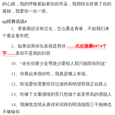
的心跳，我的呼唤紧贴着你的耳朵，我用快乐舒展了你的
孤独，我爱你一生一世。
qq经典说说4
1、青春期还没有过去，怎么重走青春，不如我们来
个重走童年吧。
2、如果说剪掉头发就是剪掉
……此处隐藏8874个
字……
衷却不是我的归宿
10、“余生你要少走弯路少爱错人我只能陪你到这”
11、你看起来很好吃，我真是嘴上有福。
12、听说爱你需要经历过感伤和绝望而我正在路上
13、吃够了太重感情的苦只想做个血里带风的洒脱人
14、我搁笔含情从唐诗宋词再到明清烟雨三千痴缠也
不够喻你