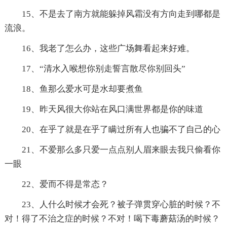
15、不是去了南方就能躲掉风霜没有方向走到哪都是
流浪。
16、我老了怎么办，这些广场舞看起来好难。
17、“清水入喉想你别走誓言散尽你别回头”
18、鱼那么爱水可是水却要煮鱼
19、昨天风很大你站在风口满世界都是你的味道
20、在乎了就是在乎了瞒过所有人也骗不了自己的心
21、不爱那么多只爱一点点别人眉来眼去我只偷看你
一眼
22、爱而不得是常态？
23、人什么时候才会死？被子弹贯穿心脏的时候？不
对！得了不治之症的时候？不对！喝下毒蘑菇汤的时候？