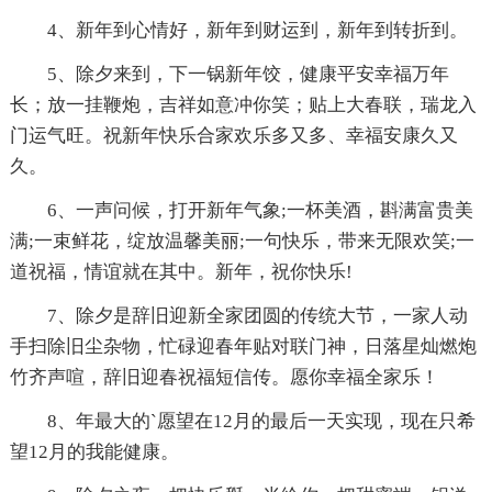
4、新年到心情好，新年到财运到，新年到转折到。
5、除夕来到，下一锅新年饺，健康平安幸福万年
长；放一挂鞭炮，吉祥如意冲你笑；贴上大春联，瑞龙入
门运气旺。祝新年快乐合家欢乐多又多、幸福安康久又
久。
6、一声问候，打开新年气象;一杯美酒，斟满富贵美
满;一束鲜花，绽放温馨美丽;一句快乐，带来无限欢笑;一
道祝福，情谊就在其中。新年，祝你快乐!
7、除夕是辞旧迎新全家团圆的传统大节，一家人动
手扫除旧尘杂物，忙碌迎春年贴对联门神，日落星灿燃炮
竹齐声喧，辞旧迎春祝福短信传。愿你幸福全家乐！
8、年最大的`愿望在12月的最后一天实现，现在只希
望12月的我能健康。