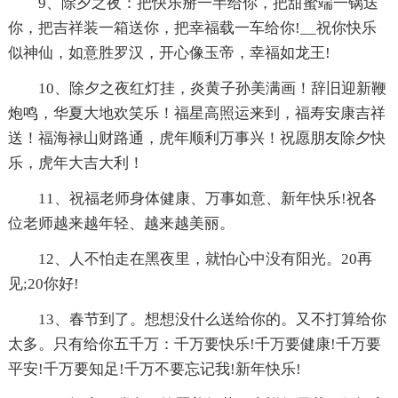
9、除夕之夜：把快乐掰一半给你，把甜蜜端一锅送
你，把吉祥装一箱送你，把幸福载一车给你!__祝你快乐
似神仙，如意胜罗汉，开心像玉帝，幸福如龙王!
10、除夕之夜红灯挂，炎黄子孙美满画！辞旧迎新鞭
炮鸣，华夏大地欢笑乐！福星高照运来到，福寿安康吉祥
送！福海禄山财路通，虎年顺利万事兴！祝愿朋友除夕快
乐，虎年大吉大利！
11、祝福老师身体健康、万事如意、新年快乐!祝各
位老师越来越年轻、越来越美丽。
12、人不怕走在黑夜里，就怕心中没有阳光。20再
见;20你好!
13、春节到了。想想没什么送给你的。又不打算给你
太多。只有给你五千万：千万要快乐!千万要健康!千万要
平安!千万要知足!千万不要忘记我!新年快乐!