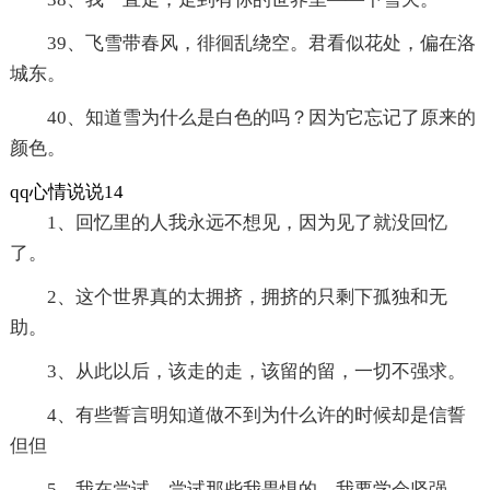
39、飞雪带春风，徘徊乱绕空。君看似花处，偏在洛
城东。
40、知道雪为什么是白色的吗？因为它忘记了原来的
颜色。
qq心情说说14
1、回忆里的人我永远不想见，因为见了就没回忆
了。
2、这个世界真的太拥挤，拥挤的只剩下孤独和无
助。
3、从此以后，该走的走，该留的留，一切不强求。
4、有些誓言明知道做不到为什么许的时候却是信誓
但但
5、我在尝试，尝试那些我畏惧的，我要学会坚强。