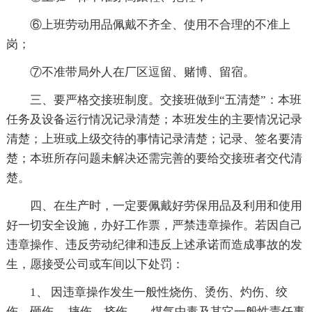
⑥上班劳动用品佩戴不齐全、使用不合理的不准上
岗；
⑦不准带局外人在厂区逗留、赌博、留宿。
三、要严格交接班制度。交接班做到“五清楚”：本班
任务及设备运行情况记录清楚；本班发生的主要情况记录
清楚；上班或上级交待的事情记录清楚；记录、签名要清
楚；本班所存问题未解决还需完善的要给交接班者交代清
楚。
四、在生产时，一定要佩戴好劳保用品及利用和使用
好一切安全设施，办好工作票，严禁违章操作。若因自己
违章操作、违反劳动纪律和违反上述承诺而造成事故的发
生，愿接受公司或车间以下处罚：
1、 因违章操作发生一般性烧伤、烫伤、灼伤、绞
伤、砸伤、 摔伤、挤伤、，煤气中毒及其它一般性责任事