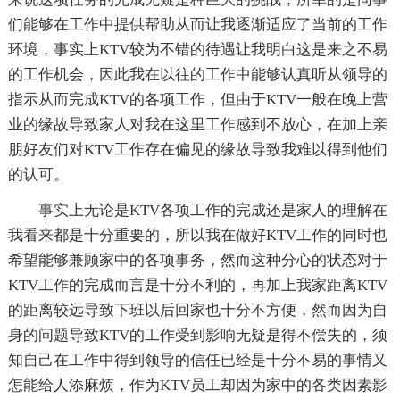
们能够在工作中提供帮助从而让我逐渐适应了当前的工作
环境，事实上KTV较为不错的待遇让我明白这是来之不易
的工作机会，因此我在以往的工作中能够认真听从领导的
指示从而完成KTV的各项工作，但由于KTV一般在晚上营
业的缘故导致家人对我在这里工作感到不放心，在加上亲
朋好友们对KTV工作存在偏见的缘故导致我难以得到他们
的认可。
事实上无论是KTV各项工作的完成还是家人的理解在
我看来都是十分重要的，所以我在做好KTV工作的同时也
希望能够兼顾家中的各项事务，然而这种分心的状态对于
KTV工作的完成而言是十分不利的，再加上我家距离KTV
的距离较远导致下班以后回家也十分不方便，然而因为自
身的问题导致KTV的工作受到影响无疑是得不偿失的，须
知自己在工作中得到领导的信任已经是十分不易的事情又
怎能给人添麻烦，作为KTV员工却因为家中的各类因素影