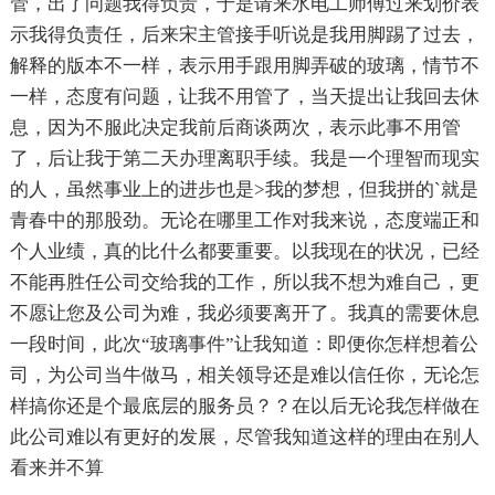
管，出了问题我得负责，于是请来水电工师傅过来划价表
示我得负责任，后来宋主管接手听说是我用脚踢了过去，
解释的版本不一样，表示用手跟用脚弄破的玻璃，情节不
一样，态度有问题，让我不用管了，当天提出让我回去休
息，因为不服此决定我前后商谈两次，表示此事不用管
了，后让我于第二天办理离职手续。我是一个理智而现实
的人，虽然事业上的进步也是>我的梦想，但我拼的`就是
青春中的那股劲。无论在哪里工作对我来说，态度端正和
个人业绩，真的比什么都要重要。以我现在的状况，已经
不能再胜任公司交给我的工作，所以我不想为难自己，更
不愿让您及公司为难，我必须要离开了。我真的需要休息
一段时间，此次“玻璃事件”让我知道：即便你怎样想着公
司，为公司当牛做马，相关领导还是难以信任你，无论怎
样搞你还是个最底层的服务员？？在以后无论我怎样做在
此公司难以有更好的发展，尽管我知道这样的理由在别人
看来并不算