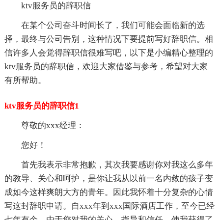
ktv服务员的辞职信
在某个公司奋斗时间长了，我们可能会面临新的选
择，最终与公司告别，这种情况下要提前写好辞职信。相
信许多人会觉得辞职信很难写吧，以下是小编精心整理的
ktv服务员的辞职信，欢迎大家借鉴与参考，希望对大家
有所帮助。
ktv服务员的辞职信1
尊敬的xxx经理：
您好！
首先我表示非常抱歉，其次我要感谢你对我这么多年
的教导、关心和呵护，是你让我从以前一名内敛的孩子变
成如今这样爽朗大方的青年。因此我怀着十分复杂的心情
写这封辞职申请。自xxx年到xxx国际酒店工作，至今已经
七年有余。由于您对我的关心、指导和信任，使我获得了