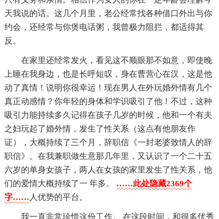
天我说的话。这几个月里，老公经常找各种借口外出与你
约会，还经常与你煲电话粥，我曾极力阻拦，都适得其
反。
在家里还经常发火，看见这不顺眼那不如意，即使晚
上睡在我身边，也是长呼短叹，身在曹营心在汉，这是他
动了真情！说明你很幸运！现在男人在外玩婚外情有几个
真正动感情？你年轻的身体和学识吸引了他！不过，这种
吸引力能持续多久记得在孩子几岁的时候，他和一个有夫
之妇玩起了婚外情，发生了性关系（这点有他朋友作
证），大概持续了三个月，辞职信《一封老婆致情人的辞
职信》。在我兼职做生意那几年里，又认识了一个二十五
六岁的单身女孩子，两人在女孩的家里发生了性关系，他
们的爱情大概持续了一 年多。
……此处隐藏2369个
字……
人优势的平台。
我一直非常珍惜这份工作。 在这段时间，和很多优秀