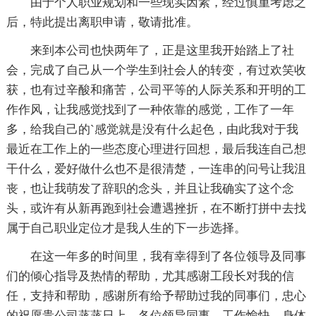
由于个人职业规划和一些现实因素，经过慎重考虑之
后，特此提出离职申请，敬请批准。
来到本公司也快两年了，正是这里我开始踏上了社
会，完成了自己从一个学生到社会人的转变，有过欢笑收
获，也有过辛酸和痛苦，公司平等的人际关系和开明的工
作作风，让我感觉找到了一种依靠的感觉，工作了一年
多，给我自己的`感觉就是没有什么起色，由此我对于我
最近在工作上的一些态度心理进行回想，最后我连自己想
干什么，爱好做什么也不是很清楚，一连串的问号让我沮
丧，也让我萌发了辞职的念头，并且让我确实了这个念
头，或许有从新再跑到社会遭遇挫折，在不断打拼中去找
属于自己职业定位才是我人生的下一步选择。
在这一年多的时间里，我有幸得到了各位领导及同事
们的倾心指导及热情的帮助，尤其感谢工段长对我的信
任，支持和帮助，感谢所有给予帮助过我的同事们，忠心
的祝愿贵公司蒸蒸日上，各位领导同事，工作愉快，身体